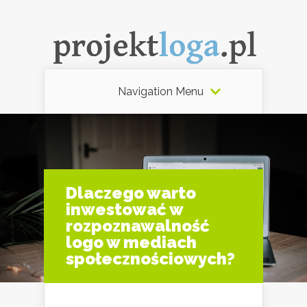
Navigation Menu
Dlaczego warto
inwestować w
rozpoznawalność
logo w mediach
społecznościowych?