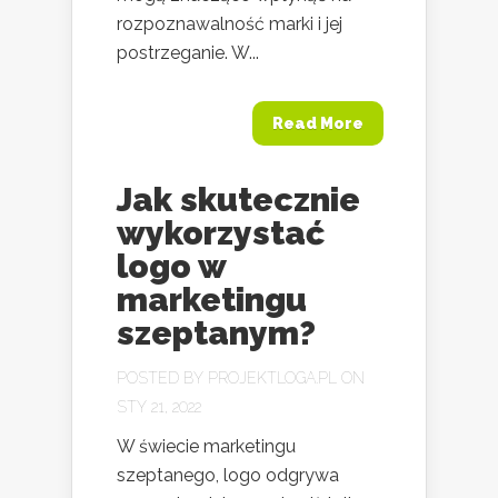
rozpoznawalność marki i jej
postrzeganie. W...
Read More
Jak skutecznie
wykorzystać
logo w
marketingu
szeptanym?
POSTED BY
PROJEKTLOGA.PL
ON
STY 21, 2022
W świecie marketingu
szeptanego, logo odgrywa