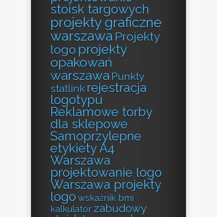
stoisk targowych
projekty graficzne
warszawa
Projekty
projekty
logo
opakowań
warszawa
Punkty
rejestracja
statlink
logotypu
Reklamowe torby
dla sklepowe
Samoprzylepne
etykiety A4
Warszawa
projektowanie logo
Warszawa projekty
logo
wskaźnik bmi
zabudowy
kalkulator