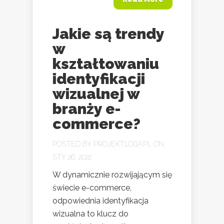
Jakie są trendy
w
kształtowaniu
identyfikacji
wizualnej w
branży e-
commerce?
POSTED BY
PROJEKTLOGA.PL
ON
STY 26, 2022
W dynamicznie rozwijającym się
świecie e-commerce,
odpowiednia identyfikacja
wizualna to klucz do