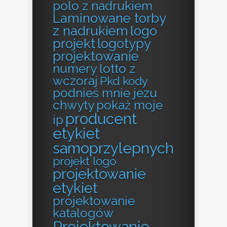
polo z nadrukiem
Laminowane torby
z nadrukiem
logo
projekt
logotypy
projektowanie
numery lotto z
wczoraj
Pkd kody
podnieś mnie jezu
chwyty
pokaż moje
producent
ip
etykiet
samoprzylepnych
projekt logo
projektowanie
etykiet
projektowanie
katalogów
Projektowanie