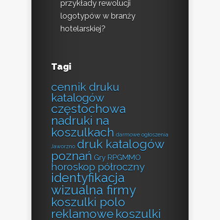
przykłady rewolucji
logotypów w branży
hotelarskiej?
Tagi
cennik druku
katalogów
częstochowa
nadruki na
koszulkach
darmowe ogłoszenia
druk katalogów
Jaworzno
poznań
Gry RPGMMO
horoskop półroczny
identyfikacja
wizualna firmy
koszulki polo
reklamowe
koszulki