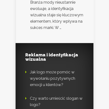
Branża mody nieustannie
ewoluuje, a identyfikacja
wizualna staje się kluczowym
elementem, który wpływa na
sukces marki. W …
Reklama i identyfikacja
wizualna
Jak logo może pomóc w
wywołaniu pozytywnych
emocji u klientów?
Czy warto umieścić slogan w
logo?