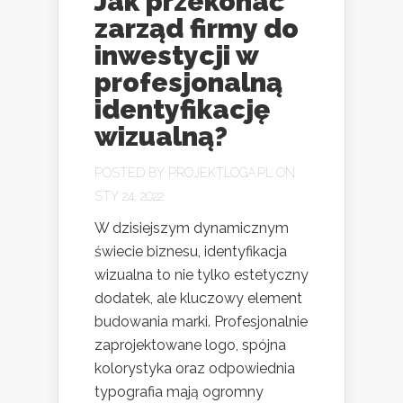
Jak przekonać
zarząd firmy do
inwestycji w
profesjonalną
identyfikację
wizualną?
POSTED BY
PROJEKTLOGA.PL
ON
STY 24, 2022
W dzisiejszym dynamicznym
świecie biznesu, identyfikacja
wizualna to nie tylko estetyczny
dodatek, ale kluczowy element
budowania marki. Profesjonalnie
zaprojektowane logo, spójna
kolorystyka oraz odpowiednia
typografia mają ogromny