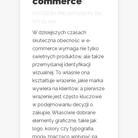
commerce
POSTED BY
PROJEKTLOGA.PL
ON
STY 23, 2022
W dzisiejszych czasach
skuteczna obecność w e-
commerce wymaga nie tylko
świetnych produktów, ale także
przemyślanej identyfikacji
wizualnej. To właśnie ona
kształtuje wrażenie, jakie marka
wywiera na klientów, a pierwsze
wrażenie jest często kluczowe
w podejmowaniu decyzji o
zakupie. Właściwie dobrane
elementy graficzne, takie jak
logo, kolory czy typografia,
mogą znacząco wpłynąć na