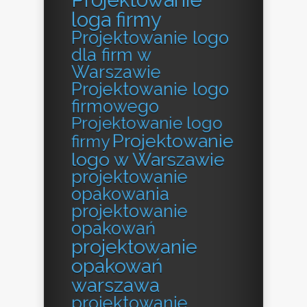
loga firmy
Projektowanie logo
dla firm w
Warszawie
Projektowanie logo
firmowego
Projektowanie logo
Projektowanie
firmy
logo w Warszawie
projektowanie
opakowania
projektowanie
opakowań
projektowanie
opakowań
warszawa
projektowanie