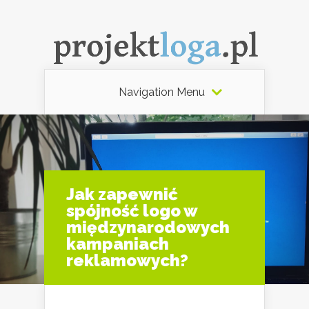
Navigation Menu
Jak zapewnić
spójność logo w
międzynarodowych
kampaniach
reklamowych?