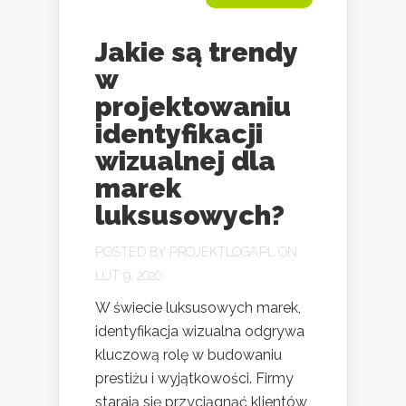
Jakie są trendy
w
projektowaniu
identyfikacji
wizualnej dla
marek
luksusowych?
POSTED BY
PROJEKTLOGA.PL
ON
LUT 9, 2020
W świecie luksusowych marek,
identyfikacja wizualna odgrywa
kluczową rolę w budowaniu
prestiżu i wyjątkowości. Firmy
starają się przyciągnąć klientów