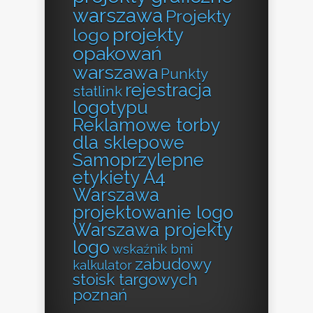
warszawa
Projekty
projekty
logo
opakowań
warszawa
Punkty
rejestracja
statlink
logotypu
Reklamowe torby
dla sklepowe
Samoprzylepne
etykiety A4
Warszawa
projektowanie logo
Warszawa projekty
logo
wskaźnik bmi
zabudowy
kalkulator
stoisk targowych
poznań