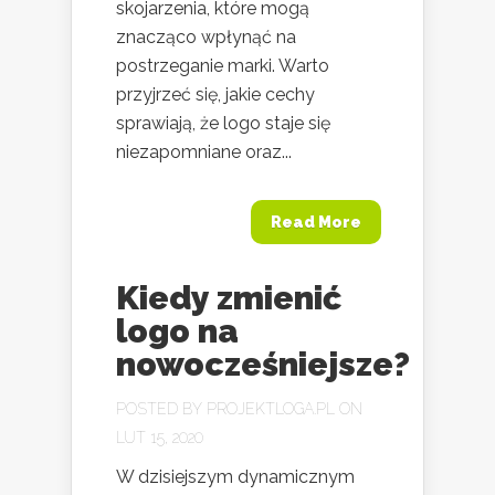
skojarzenia, które mogą
znacząco wpłynąć na
postrzeganie marki. Warto
przyjrzeć się, jakie cechy
sprawiają, że logo staje się
niezapomniane oraz...
Read More
Kiedy zmienić
logo na
nowocześniejsze?
POSTED BY
PROJEKTLOGA.PL
ON
LUT 15, 2020
W dzisiejszym dynamicznym