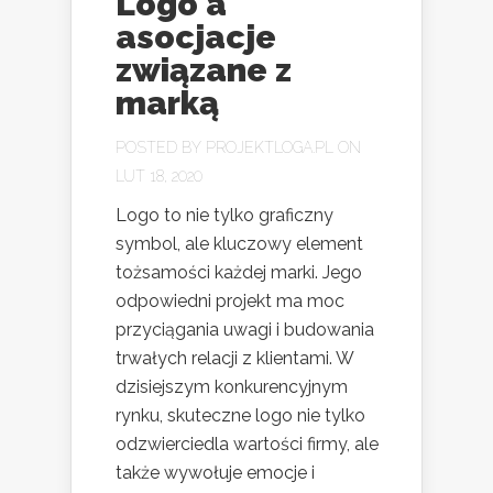
Logo a
asocjacje
związane z
marką
POSTED BY
PROJEKTLOGA.PL
ON
LUT 18, 2020
Logo to nie tylko graficzny
symbol, ale kluczowy element
tożsamości każdej marki. Jego
odpowiedni projekt ma moc
przyciągania uwagi i budowania
trwałych relacji z klientami. W
dzisiejszym konkurencyjnym
rynku, skuteczne logo nie tylko
odzwierciedla wartości firmy, ale
także wywołuje emocje i