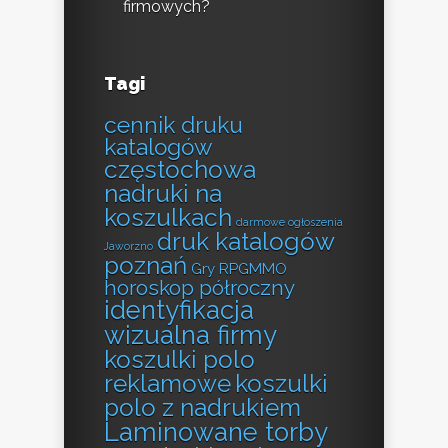
firmowych?
Tagi
cennik druku
katalogów
częstochowa
nadruki na
koszulkach
darmowe ogłoszenia
druk katalogów
Jaworzno
poznań
Gry RPGMMO
horoskop półroczny
identyfikacja
wizualna firmy
koszulki polo
reklamowe
koszulki
polo z nadrukiem
Laminowane torby