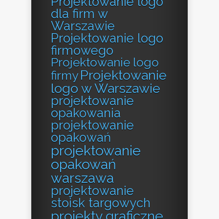
Projektowanie logo
dla firm w
Warszawie
Projektowanie logo
firmowego
Projektowanie logo
Projektowanie
firmy
logo w Warszawie
projektowanie
opakowania
projektowanie
opakowań
projektowanie
opakowań
warszawa
projektowanie
stoisk targowych
projekty graficzne