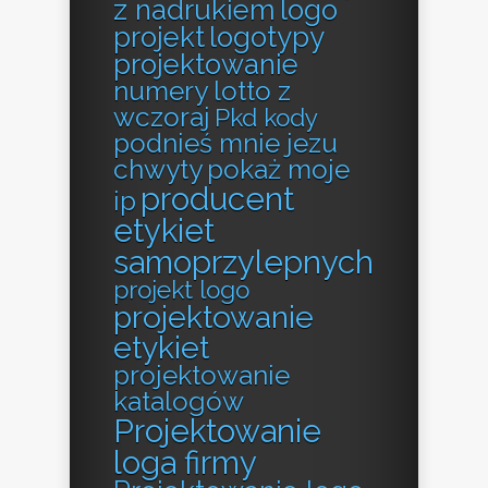
z nadrukiem
logo
projekt
logotypy
projektowanie
numery lotto z
wczoraj
Pkd kody
podnieś mnie jezu
chwyty
pokaż moje
producent
ip
etykiet
samoprzylepnych
projekt logo
projektowanie
etykiet
projektowanie
katalogów
Projektowanie
loga firmy