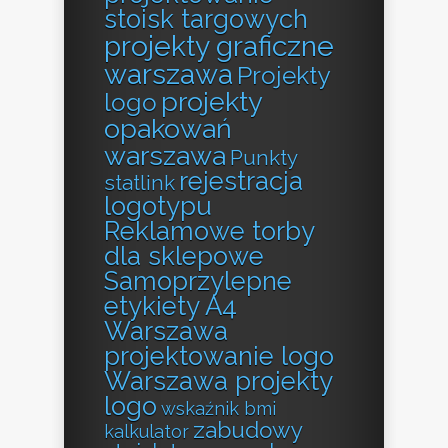
stoisk targowych
projekty graficzne
warszawa
Projekty
projekty
logo
opakowań
warszawa
Punkty
rejestracja
statlink
logotypu
Reklamowe torby
dla sklepowe
Samoprzylepne
etykiety A4
Warszawa
projektowanie logo
Warszawa projekty
logo
wskaźnik bmi
zabudowy
kalkulator