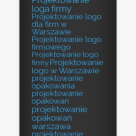
loga firmy
Projektowanie logo
dla firm w
Warszawie
Projektowanie logo
firmowego
Projektowanie logo
Projektowanie
firmy
logo w Warszawie
projektowanie
opakowania
projektowanie
opakowań
projektowanie
opakowań
warszawa
projektowanie