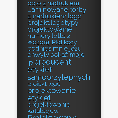
polo z nadrukiem
Laminowane torby
z nadrukiem
logo
projekt
logotypy
projektowanie
numery lotto z
wczoraj
Pkd kody
podnieś mnie jezu
chwyty
pokaż moje
producent
ip
etykiet
samoprzylepnych
projekt logo
projektowanie
etykiet
projektowanie
katalogów
Projektowanie