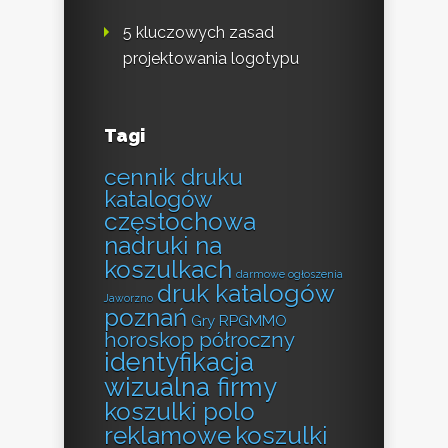
5 kluczowych zasad
projektowania logotypu
Tagi
cennik druku
katalogów
częstochowa
nadruki na
koszulkach
darmowe ogłoszenia
druk katalogów
Jaworzno
poznań
Gry RPGMMO
horoskop półroczny
identyfikacja
wizualna firmy
koszulki polo
reklamowe
koszulki