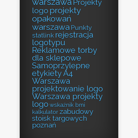
warszawa
Projekty
projekty
logo
opakowań
warszawa
Punkty
rejestracja
statlink
logotypu
Reklamowe torby
dla sklepowe
Samoprzylepne
etykiety A4
Warszawa
projektowanie logo
Warszawa projekty
logo
wskaźnik bmi
zabudowy
kalkulator
stoisk targowych
poznań