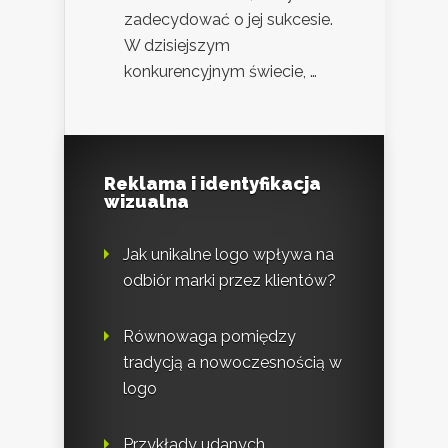
zadecydować o jej sukcesie.
W dzisiejszym
konkurencyjnym świecie, …
Reklama i identyfikacja
wizualna
Jak unikalne logo wpływa na
odbiór marki przez klientów?
Równowaga pomiędzy
tradycją a nowoczesnością w
logo
Przykłady udanych