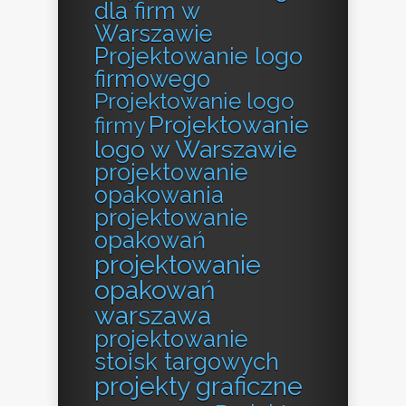
dla firm w
Warszawie
Projektowanie logo
firmowego
Projektowanie logo
Projektowanie
firmy
logo w Warszawie
projektowanie
opakowania
projektowanie
opakowań
projektowanie
opakowań
warszawa
projektowanie
stoisk targowych
projekty graficzne