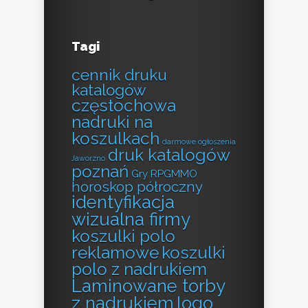
Tagi
cennik druku
katalogów
częstochowa
nadruki na
koszulkach
darmowe ogłoszenia
druk katalogów
Jaworzno
poznań
Gry RPGMMO
horoskop półroczny
identyfikacja
wizualna firmy
koszulki polo
reklamowe
koszulki
polo z nadrukiem
Laminowane torby
z nadrukiem
logo