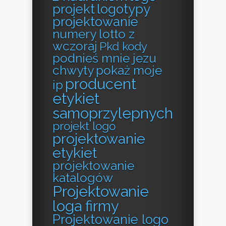
projekt
logotypy
projektowanie
numery lotto z
wczoraj
Pkd kody
podnieś mnie jezu
chwyty
pokaż moje
producent
ip
etykiet
samoprzylepnych
projekt logo
projektowanie
etykiet
projektowanie
katalogów
Projektowanie
loga firmy
Projektowanie logo