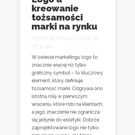
kreowanie
tożsamości
marki na rynku
POSTED BY
PROJEKTLOGA.PL
ON
LIP 31, 2021
W świecie marketingu logo to
znacznie więcej niż tylko
graficzny symbol – to kluczowy
element, który definiuje
tożsamość marki. Odgrywa ono
istotną rolę w pierwszym
wrażeniu, które robi na klientach,
a jego znaczenie nie ogranicza
się jedynie do estetyki. Dobrze
zaprojektowane logo nie tylko