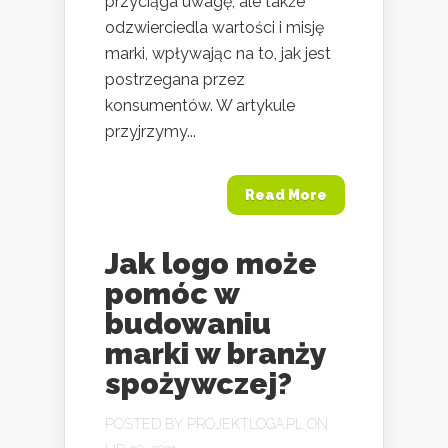
przyciąga uwagę, ale także
odzwierciedla wartości i misję
marki, wpływając na to, jak jest
postrzegana przez
konsumentów. W artykule
przyjrzymy...
Read More
Jak logo może
pomóc w
budowaniu
marki w branży
spożywczej?
POSTED BY
PROJEKTLOGA.PL
ON