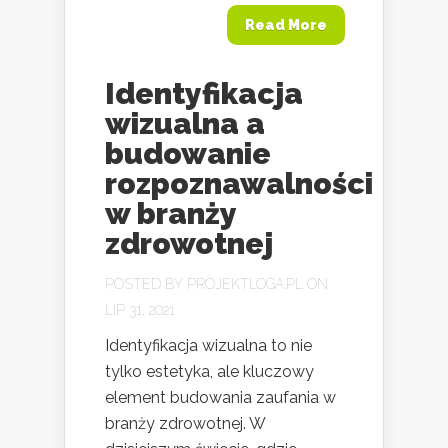
Read More
Identyfikacja
wizualna a
budowanie
rozpoznawalności
w branży
zdrowotnej
POSTED BY
PROJEKTLOGA.PL
ON
LIP 31, 2021
Identyfikacja wizualna to nie
tylko estetyka, ale kluczowy
element budowania zaufania w
branży zdrowotnej. W