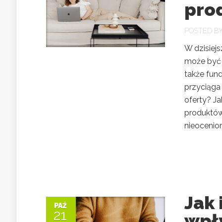
pro
POSTED B
W dzisiej
może być 
także fund
przyciąga
oferty? J
produktów
nieocenion
Jak 
PAŹ
21
wpł