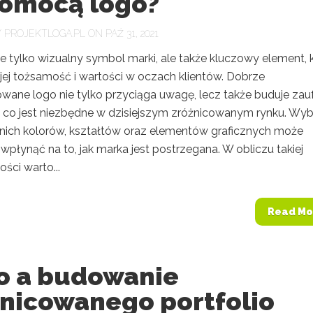
pomocą logo?
Y
PROJEKTLOGA.PL
ON PAŹ 31, 2021
e tylko wizualny symbol marki, ale także kluczowy element, 
 jej tożsamość i wartości w oczach klientów. Dobrze
owane logo nie tylko przyciąga uwagę, lecz także buduje zau
ść, co jest niezbędne w dzisiejszym zróżnicowanym rynku. Wy
ich kolorów, kształtów oraz elementów graficznych może
płynąć na to, jak marka jest postrzegana. W obliczu takiej
ści warto...
Read Mo
o a budowanie
żnicowanego portfolio