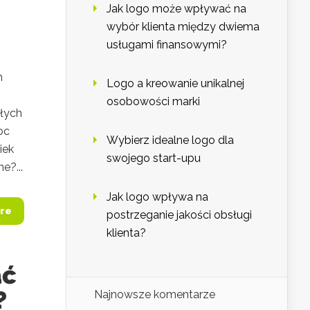
Jak logo może wpływać na
wybór klienta między dwiema
usługami finansowymi?
m
Logo a kreowanie unikalnej
osobowości marki
złych
oc
Wybierz idealne logo dla
iek
swojego start-upu
e?...
Jak logo wpływa na
re
postrzeganie jakości obsługi
klienta?
ać
?
Najnowsze komentarze