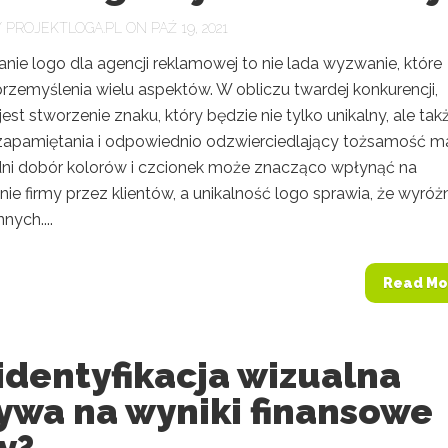
Y
PROJEKTLOGA.PL
ON PAŹ 19, 2021
nie logo dla agencji reklamowej to nie lada wyzwanie, które
zemyślenia wielu aspektów. W obliczu twardej konkurencji,
est stworzenie znaku, który będzie nie tylko unikalny, ale tak
zapamiętania i odpowiednio odzwierciedlający tożsamość ma
i dobór kolorów i czcionek może znacząco wpłynąć na
ie firmy przez klientów, a unikalność logo sprawia, że wyróż
nnych....
Read Mo
identyfikacja wizualna
ywa na wyniki finansowe
y?