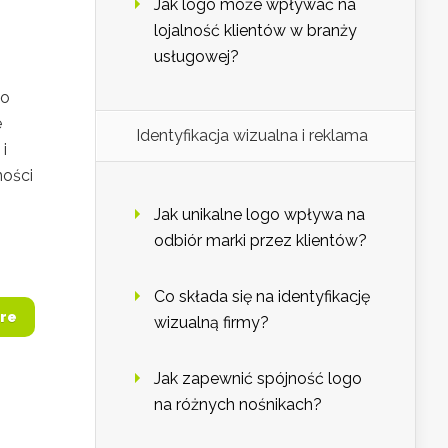
Jak logo może wpływać na
lojalność klientów w branży
usługowej?
go
e
Identyfikacja wizualna i reklama
i
ności
Jak unikalne logo wpływa na
odbiór marki przez klientów?
Co składa się na identyfikację
re
wizualną firmy?
Jak zapewnić spójność logo
na różnych nośnikach?