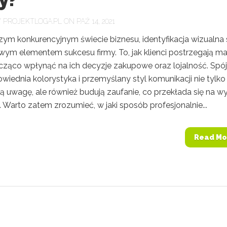
Y
PROJEKTLOGA.PL
ON PAŹ 14, 2021
zym konkurencyjnym świecie biznesu, identyfikacja wizualna 
wym elementem sukcesu firmy. To, jak klienci postrzegają ma
ząco wpłynąć na ich decyzje zakupowe oraz lojalność. Spó
wiednia kolorystyka i przemyślany styl komunikacji nie tylko
ą uwagę, ale również budują zaufanie, co przekłada się na wy
 Warto zatem zrozumieć, w jaki sposób profesjonalnie...
Read Mo