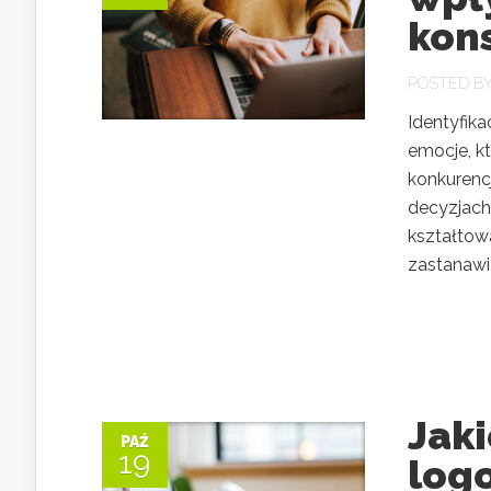
kon
POSTED B
Identyfika
emocje, k
konkurenc
decyzjach
kształtow
zastanawia
Jak
PAŹ
19
log