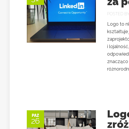
za 
POSTED B
Logo to ni
kształtuje
zaprojekt
i lojalno
odpowiedn
znacząco w
różnorodno
Log
PAŹ
26
zró