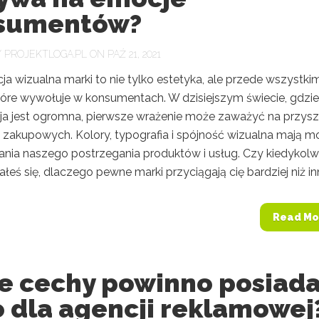
sumentów?
Y
PROJEKTLOGA.PL
ON PAŹ 21, 2021
cja wizualna marki to nie tylko estetyka, ale przede wszystki
tóre wywołuje w konsumentach. W dzisiejszym świecie, gdzie
ja jest ogromna, pierwsze wrażenie może zaważyć na przys
 zakupowych. Kolory, typografia i spójność wizualna mają m
ania naszego postrzegania produktów i usług. Czy kiedykolw
łeś się, dlaczego pewne marki przyciągają cię bardziej niż inn
Read Mo
ie cechy powinno posiad
o dla agencji reklamowej