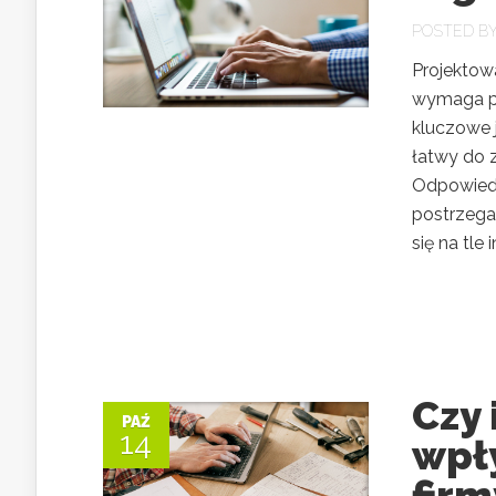
POSTED B
Projektowa
wymaga pr
kluczowe j
łatwy do 
Odpowiedn
postrzegan
się na tle i
Czy 
PAŹ
14
wpł
firm