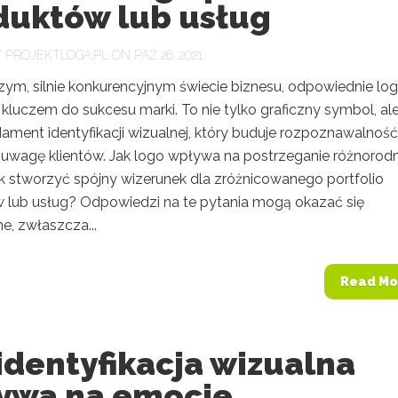
duktów lub usług
Y
PROJEKTLOGA.PL
ON PAŹ 26, 2021
szym, silnie konkurencyjnym świecie biznesu, odpowiednie lo
kluczem do sukcesu marki. To nie tylko graficzny symbol, al
ament identyfikacji wizualnej, który buduje rozpoznawalność 
 uwagę klientów. Jak logo wpływa na postrzeganie różnorod
ak stworzyć spójny wizerunek dla zróżnicowanego portfolio
 lub usług? Odpowiedzi na te pytania mogą okazać się
e, zwłaszcza...
Read Mo
identyfikacja wizualna
ywa na emocje