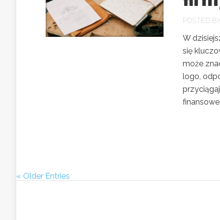
POSTED B
W dzisiejs
się kluczo
może znac
logo, odpo
przyciągaj
finansowe.
« Older Entries