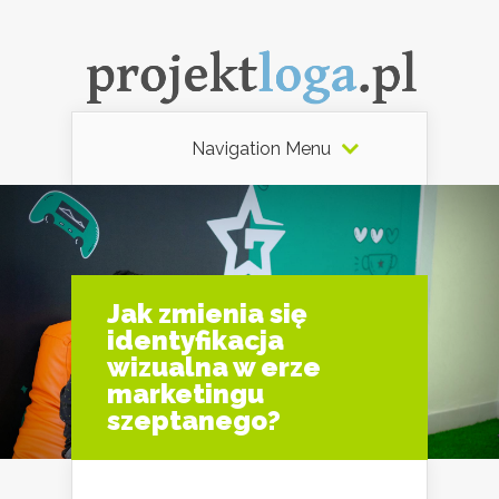
Navigation Menu
Jak zmienia się
identyfikacja
wizualna w erze
marketingu
szeptanego?