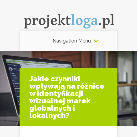
Navigation Menu
Jakie czynniki
wpływają na różnice
w identyfikacji
wizualnej marek
globalnych i
lokalnych?