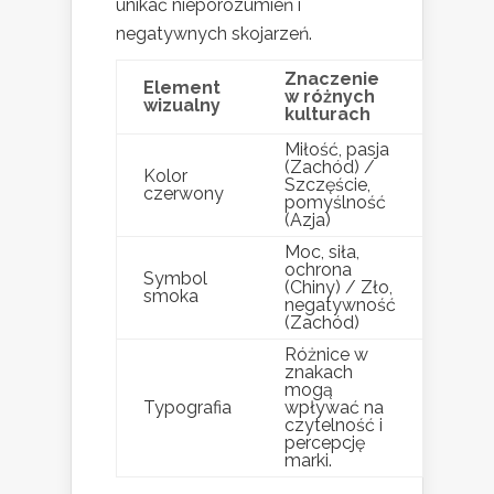
unikać nieporozumień i
negatywnych skojarzeń.
Znaczenie
Element
w różnych
wizualny
kulturach
Miłość, pasja
(Zachód) /
Kolor
Szczęście,
czerwony
pomyślność
(Azja)
Moc, siła,
ochrona
Symbol
(Chiny) / Zło,
smoka
negatywność
(Zachód)
Różnice w
znakach
mogą
Typografia
wpływać na
czytelność i
percepcję
marki.