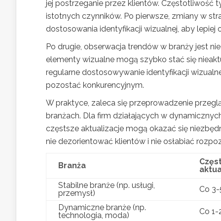
jej postrzeganie przez klientów. Częstotliwość 
istotnych czynników. Po pierwsze, zmiany w s
dostosowania identyfikacji wizualnej, aby lepie
Po drugie, obserwacja trendów w branży jest ni
elementy wizualne mogą szybko stać się nieakt
regularne dostosowywanie identyfikacji wizualne
pozostać konkurencyjnym.
W praktyce, zaleca się przeprowadzenie przeglądu
branżach. Dla firm działających w dynamicznych
częstsze aktualizacje mogą okazać się niezbęd
nie dezorientować klientów i nie osłabiać rozpo
Częst
Branża
aktua
Stabilne branże (np. usługi,
Co 3-5
przemysł)
Dynamiczne branże (np.
Co 1-2
technologia, moda)