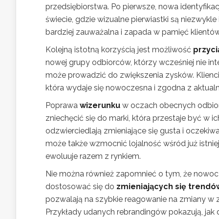
przedsiębiorstwa. Po pierwsze, nowa identyfik
świecie, gdzie wizualne pierwiastki są niezwykle
bardziej zauważalna i zapada w pamięć klientów
Kolejną istotną korzyścią jest możliwość
przyci
nowej grupy odbiorców, którzy wcześniej nie int
może prowadzić do zwiększenia zysków. Klienci 
która wydaje się nowoczesna i zgodna z aktual
Poprawa
wizerunku
w oczach obecnych odbior
zniechęcić się do marki, która przestaje być w 
odzwierciedlają zmieniające się gusta i oczeki
może także wzmocnić lojalność wśród już istniej
ewoluuje razem z rynkiem.
Nie można również zapomnieć o tym, że nowocz
dostosować się do
zmieniających się trend
pozwalają na szybkie reagowanie na zmiany w 
Przykłady udanych rebrandingów pokazują, jak 