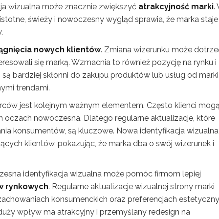
acja wizualna może znacznie zwiększyć
atrakcyjność marki
.
 istotne, świeży i nowoczesny wygląd sprawia, że marka staje 
.
ągnięcia nowych klientów
. Zmiana wizerunku może dotrze
eresowali się marką. Wzmacnia to również pozycję na rynku i
są bardziej skłonni do zakupu produktów lub usług od marki
nymi trendami.
ców jest kolejnym ważnym elementem. Często klienci mog
ich oczach nowoczesna. Dlatego regularne aktualizacje, które
wania konsumentów, są kluczowe. Nowa identyfikacja wizualna
ących klientów, pokazując, że marka dba o swój wizerunek i
esna identyfikacja wizualna może pomóc firmom lepiej
ów rynkowych
. Regularne aktualizacje wizualnej strony marki
zachowaniach konsumenckich oraz preferencjach estetyczny
duży wpływ ma atrakcyjny i przemyślany redesign na