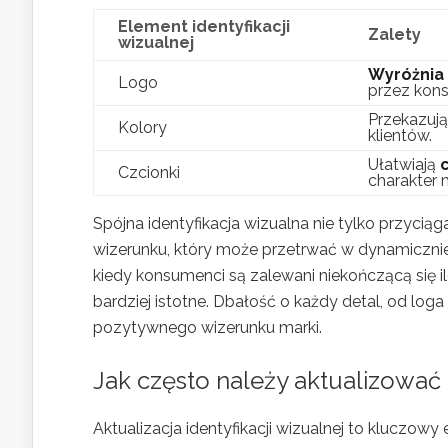
Element identyfikacji
Zalety
wizualnej
Wyróżnia
Logo
przez kon
Przekazują
Kolory
klientów.
Ułatwiają
Czcionki
charakter m
Spójna identyfikacja wizualna nie tylko przyci
wizerunku, który może przetrwać w dynamicznie
kiedy konsumenci są zalewani niekończącą się iloś
bardziej istotne. Dbałość o każdy detal, od lo
pozytywnego wizerunku marki.
Jak często należy aktualizować 
Aktualizacja identyfikacji wizualnej to kluczo