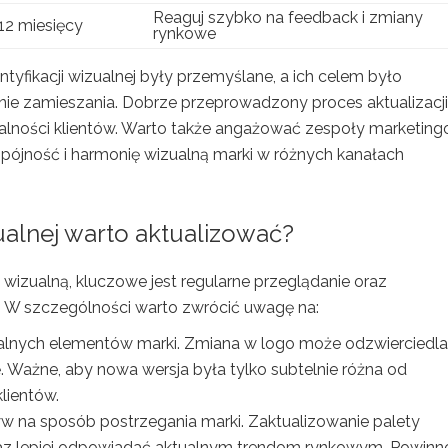
Reaguj szybko na feedback i zmiany
12 miesięcy
rynkowe
ntyfikacji wizualnej były przemyślane, a ich celem było
ie zamieszania. Dobrze przeprowadzony proces aktualizacji
ojalności klientów. Warto także angażować zespoły marketin
 spójność i harmonię wizualną marki w różnych kanałach
zualnej warto aktualizować?
wizualną, kluczowe jest regularne przeglądanie oraz
 W szczególności warto zwrócić uwagę na:
awalnych elementów marki. Zmiana w logo może odzwierciedl
ię. Ważne, aby nowa wersja była tylko subtelnie różna od
lientów.
 na sposób postrzegania marki. Zaktualizowanie palety
z lepiej odpowiadać aktualnym trendom rynkowym. Powinn