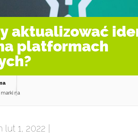
ży aktualizować ide
na platformach
ych?
ama
 marki na
 lut 1, 2022 |