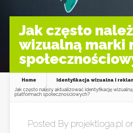
Jak często nale
wizualną marki 
społecznościow
Home
Identyfikacja wizualna i rekl
Jak często należy aktualizować identyfikację wizualną
platformach społecznościowych?
Posted By
projektloga.pl
on