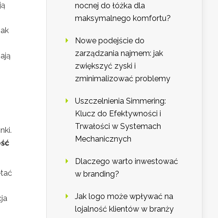
ją
nocnej do łóżka dla
maksymalnego komfortu?
nak
Nowe podejście do
zarządzania najmem: jak
ają
zwiększyć zyski i
zminimalizować problemy
Uszczelnienia Simmering:
Klucz do Efektywności i
Trwałości w Systemach
nki.
Mechanicznych
ść
Dlaczego warto inwestować
ętać
w branding?
Jak logo może wpływać na
cja
lojalność klientów w branży