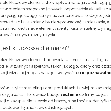
ka, ale kluczowy element, który wpływa na to, jak postrzegają 
ndów w mediach społecznościowych, odpowiednia aktualizacja
 przyciągnąć uwagę i utrzymać zainteresowanie. Często jed
zeprowadzać takie zmiany, by nie wprowadzać zamieszania, a
ozumieć, kiedy i jakie elementy identyfikacji wizualnej wymag
kurować na dynamicznym rynku.
 jest kluczowa dla marki?
e także kluczowy element budowania wizerunku marki. To, jak
 od jej wizualnych aspektów, takich jak
logo
, kolory oraz czcio
ikacji wizualnej mogą znacząco wpłynąć na
rozpoznawalno
lorów i styl w marketingu oraz produktach, łatwiej im zapami
i czy jakością. To również buduje
zaufanie
do firmy, co jest
 o zakupie. Niezależnie od branży, silna i spójna identyfika
 budować lojalność wśród istniejących.