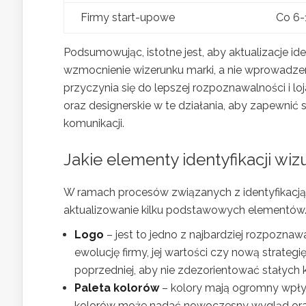
Firmy start-upowe
Co 6-
Podsumowując, istotne jest, aby aktualizacje ide
wzmocnienie wizerunku marki, a nie wprowadzen
przyczynia się do lepszej rozpoznawalności i l
oraz designerskie w te działania, aby zapewnić
komunikacji.
Jakie elementy identyfikacji wi
W ramach procesów związanych z identyfikacją 
aktualizowanie kilku podstawowych elementów.
Logo
– jest to jedno z najbardziej rozpozn
ewolucję firmy, jej wartości czy nową strateg
poprzedniej, aby nie zdezorientować stałych k
Paleta kolorów
– kolory mają ogromny wpływ
kolorów może nadać nowoczesny wygląd ora