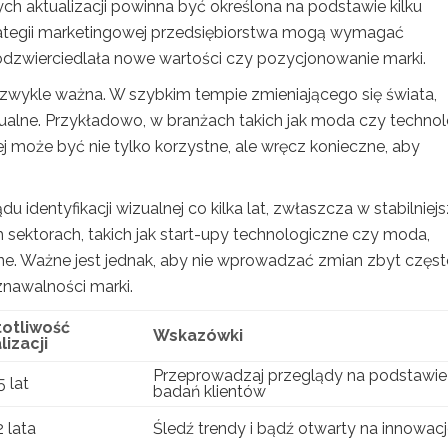
tych aktualizacji powinna być określona na podstawie kilku
trategii marketingowej przedsiębiorstwa mogą wymagać
j odzwierciedlała nowe wartości czy pozycjonowanie marki.
ezwykle ważna. W szybkim tempie zmieniającego się świata,
ualne. Przykładowo, w branżach takich jak moda czy technol
j może być nie tylko korzystne, ale wręcz konieczne, aby
 identyfikacji wizualnej co kilka lat, zwłaszcza w stabilniej
 sektorach, takich jak start-upy technologiczne czy moda,
ne. Ważne jest jednak, aby nie wprowadzać zmian zbyt częst
znawalności marki.
otliwość
Wskazówki
lizacji
Przeprowadzaj przeglądy na podstawie
 lat
badań klientów
 lata
Śledź trendy i bądź otwarty na innowac