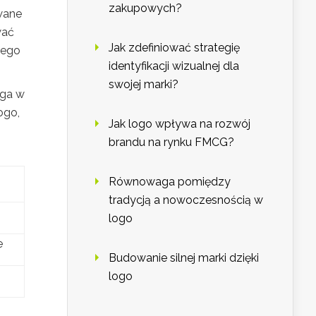
zakupowych?
wane
wać
Jak zdefiniować strategię
tego
identyfikacji wizualnej dla
swojej marki?
aga w
ogo,
Jak logo wpływa na rozwój
brandu na rynku FMCG?
Równowaga pomiędzy
tradycją a nowoczesnością w
logo
e
Budowanie silnej marki dzięki
logo