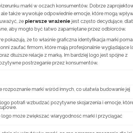
wizerunku marki w oczach konsumentów. Dobrze zaprojekto
ji, ale także wywołuje odpowiednie emocje, które mogą wpły
auważyć, że
pierwsze wrażenie
jest często decydujące, dla
wne, aby mogło być łatwo zapamiętane przez odbiorców.
e pokazują, że to właśnie graficzna identyfikacja marki pom
onni zaufać firmom, które mają profesjonalnie wyglądające l
oraz dłuższe relacje z marką. Im bardziej logo jest spójne z
 pozytywne postrzeganie przez konsumentów.
 rozpoznanie marki wśród innych, co ułatwia budowanie jej
ogo potrafi wzbudzać pozytywne skojarzenia i emocje, któr
kupowe.
 logo może zwiększać wiarygodność marki i przyciągać