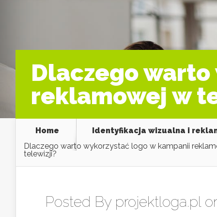
Dlaczego warto 
reklamowej w te
Home
Identyfikacja wizualna i rekl
Dlaczego warto wykorzystać logo w kampanii rekla
telewizji?
Posted By
projektloga.pl
on