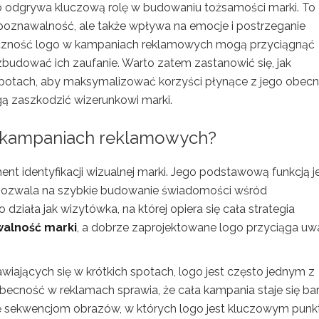
ogo odgrywa kluczową rolę w budowaniu tożsamości marki. To
zpoznawalność, ale także wpływa na emocje i postrzeganie
oczność logo w kampaniach reklamowych mogą przyciągnąć
budować ich zaufanie. Warto zatem zastanowić się, jak
potach, aby maksymalizować korzyści płynące z jego obecn
gą zaszkodzić wizerunkowi marki.
w kampaniach reklamowych?
ent identyfikacji wizualnej marki. Jego podstawową funkcją j
 pozwala na szybkie budowanie świadomości wśród
ała jak wizytówka, na której opiera się cała strategia
alność marki
, a dobrze zaprojektowane logo przyciąga u
iających się w krótkich spotach, logo jest często jednym z
becność w reklamach sprawia, że cała kampania staje się bar
ę sekwencjom obrazów, w których logo jest kluczowym punk