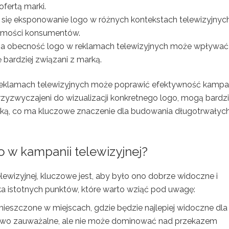
ofertą marki.
e się eksponowanie logo w różnych kontekstach telewizyjnyc
omości konsumentów.
rna obecność logo w reklamach telewizyjnych może wpływać
ię bardziej związani z marką.
reklamach telewizyjnych może poprawić efektywność kampan
zyzwyczajeni do wizualizacji konkretnego logo, mogą bardzi
ką, co ma kluczowe znaczenie dla budowania długotrwałyc
o w kampanii telewizyjnej?
ewizyjnej, kluczowe jest, aby było ono dobrze widoczne i
ka istotnych punktów, które warto wziąć pod uwagę:
ieszczone w miejscach, gdzie będzie najlepiej widoczne dla
łatwo zauważalne, ale nie może dominować nad przekazem