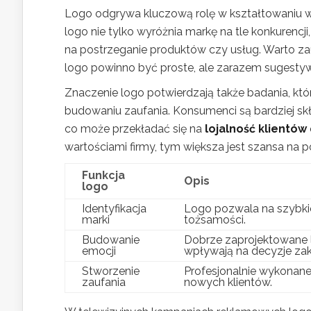
Logo odgrywa kluczową rolę w kształtowaniu 
logo nie tylko wyróżnia markę na tle konkurenc
na postrzeganie produktów czy usług. Warto z
logo powinno być proste, ale zarazem sugesty
Znaczenie logo potwierdzają także badania, któr
budowaniu zaufania. Konsumenci są bardziej skł
co może przekładać się na
lojalność klientów
wartościami firmy, tym większa jest szansa na
Funkcja
Opis
logo
Identyfikacja
Logo pozwala na szybkie
marki
tożsamości.
Budowanie
Dobrze zaprojektowane l
emocji
wpływają na decyzje za
Stworzenie
Profesjonalnie wykonane
zaufania
nowych klientów.