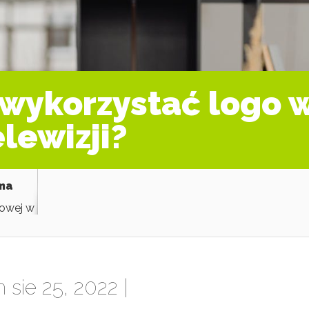
wykorzystać logo 
lewizji?
ama
mowej w
 sie 25, 2022 |