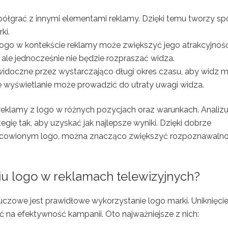
ółgrać z innymi elementami reklamy. Dzięki temu tworzy sp
ki.
 logo w kontekście reklamy może zwiększyć jego atrakcyjność
 ale jednocześnie nie będzie rozpraszać widza.
st widoczne przez wystarczająco długi okres czasu, aby widz m
ie wyświetlanie może prowadzić do utraty uwagi widza.
reklamy z logo w różnych pozycjach oraz warunkach. Analizu
ię tak, aby uzyskać jak najlepsze wyniki. Dzięki dobrze
jscowionym logo, można znacząco zwiększyć rozpoznawaln
iu logo w reklamach telewizyjnych?
uczowe jest prawidłowe wykorzystanie logo marki. Uniknięci
na efektywność kampanii. Oto najważniejsze z nich: