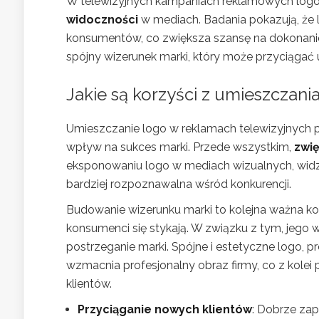
W telewizyjnych kampaniach reklamowych logo s
widoczności
w mediach. Badania pokazują, że l
konsumentów, co zwiększa szansę na dokonanie
spójny wizerunek marki, który może przyciągać 
Jakie są korzyści z umieszczan
Umieszczanie logo w reklamach telewizyjnych pr
wpływ na sukces marki. Przede wszystkim,
zwi
eksponowaniu logo w mediach wizualnych, widzow
bardziej rozpoznawalna wśród konkurencji.
Budowanie wizerunku marki to kolejna ważna k
konsumenci się stykają. W związku z tym, jego
postrzeganie marki. Spójne i estetyczne logo,
wzmacnia profesjonalny obraz firmy, co z kolei
klientów.
Przyciąganie nowych klientów
: Dobrze za