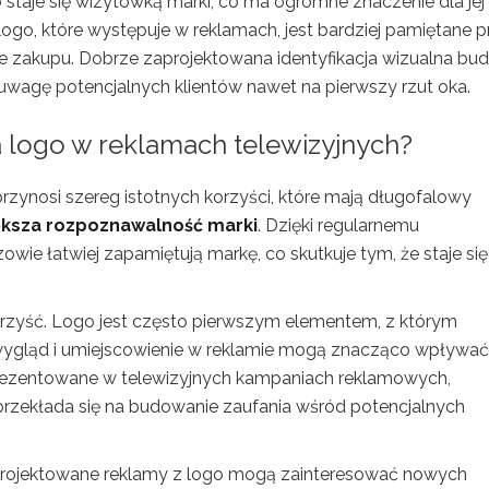
taje się wizytówką marki, co ma ogromne znaczenie dla jej
ogo, które występuje w reklamach, jest bardziej pamiętane p
 zakupu. Dobrze zaprojektowana identyfikacja wizualna bud
uwagę potencjalnych klientów nawet na pierwszy rzut oka.
ia logo w reklamach telewizyjnych?
zynosi szereg istotnych korzyści, które mają długofalowy
ększa rozpoznawalność marki
. Dzięki regularnemu
ie łatwiej zapamiętują markę, co skutkuje tym, że staje si
orzyść. Logo jest często pierwszym elementem, z którym
 wygląd i umiejscowienie w reklamie mogą znacząco wpływać
 prezentowane w telewizyjnych kampaniach reklamowych,
 przekłada się na budowanie zaufania wśród potencjalnych
projektowane reklamy z logo mogą zainteresować nowych