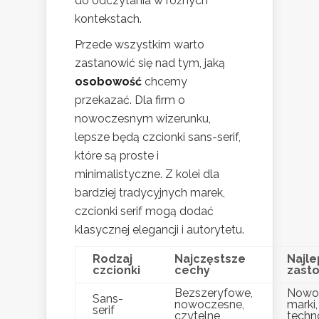
do odczytania w różnych
kontekstach.
Przede wszystkim warto
zastanowić się nad tym, jaką
osobowość
chcemy
przekazać. Dla firm o
nowoczesnym wizerunku,
lepsze będą czcionki sans-serif,
które są proste i
minimalistyczne. Z kolei dla
bardziej tradycyjnych marek,
czcionki serif mogą dodać
klasycznej elegancji i autorytetu.
Rodzaj
Najczęstsze
Najl
czcionki
cechy
zast
Bezszeryfowe,
Nowo
Sans-
nowoczesne,
marki,
serif
czytelne
techn