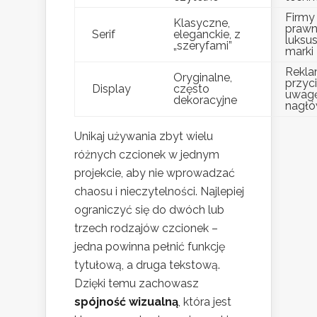
Firmy
Klasyczne,
prawn
Serif
eleganckie, z
luksu
„szeryfami”
marki
Rekla
Oryginalne,
przyc
Display
często
uwag
dekoracyjne
nagłó
Unikaj używania zbyt wielu
różnych czcionek w jednym
projekcie, aby nie wprowadzać
chaosu i nieczytelności. Najlepiej
ograniczyć się do dwóch lub
trzech rodzajów czcionek –
jedna powinna pełnić funkcję
tytułową, a druga tekstową.
Dzięki temu zachowasz
spójność wizualną
, która jest