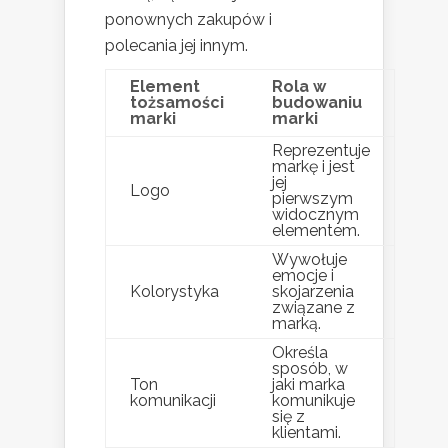
ponownych zakupów i
polecania jej innym.
Element
Rola w
tożsamości
budowaniu
marki
marki
Reprezentuje
markę i jest
jej
Logo
pierwszym
widocznym
elementem.
Wywołuje
emocje i
Kolorystyka
skojarzenia
związane z
marką.
Określa
sposób, w
Ton
jaki marka
komunikacji
komunikuje
się z
klientami.