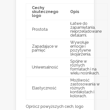
Cechy
skutecznego
Opis
logo
Łatwe do
zapamiętania,
Prostota
nieprzeładowane
detalami.
Wywołuje
Zapadające w
emocje i
pamięć
pozytywne
skojarzenia.
Spójne w
różnych
Uniwersalność
formatach i na
wielu nośnikach.
Możliwość
zastosowania w
Elastyczność
różnych
kontekstach i
kolorach.
Oprócz powyższych cech, logo