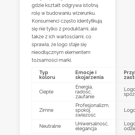
gdzie kształt odgrywa istotną
rolę w budowaniu wizerunku.
Konsumenci często identyfikują
się nie tylko z produktami, ale
także z ich wartościami, co
sprawia, że logo staje się
nieodłącznym elementem
tożsamości marki.
Typ
Emocje i
Przy
koloru
skojarzenia
zas
Energia,
Logo
Ciepłe
radość,
spoż
zaufanie
Profesjonalizm,
Zimne
spokój,
Logo
świeżość
Uniwersalność,
Logo
Neutralne
elegancja
odzi