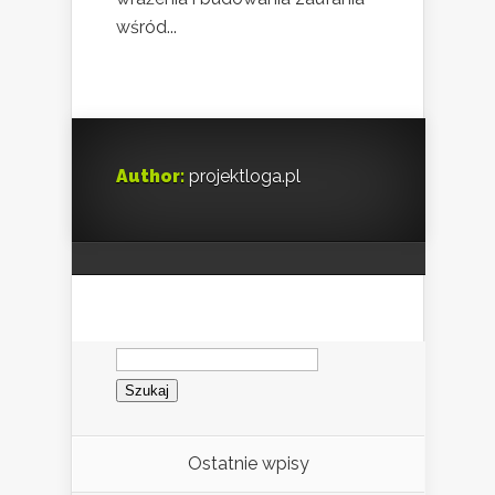
wśród...
Author:
projektloga.pl
Szukaj:
Ostatnie wpisy