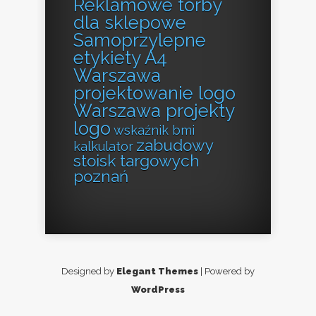
Reklamowe torby
dla sklepowe
Samoprzylepne
etykiety A4
Warszawa
projektowanie logo
Warszawa projekty
logo
wskaźnik bmi
zabudowy
kalkulator
stoisk targowych
poznań
Designed by
Elegant Themes
| Powered by
WordPress