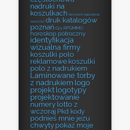
nadruki na
koszulkach
darmowe ogłoszenia
druk katalogów
Jaworzno
poznań
Gry RPGMMO
horoskop półroczny
identyfikacja
wizualna firmy
koszulki polo
reklamowe
koszulki
polo z nadrukiem
Laminowane torby
z nadrukiem
logo
projekt
logotypy
projektowanie
numery lotto z
wczoraj
Pkd kody
podnieś mnie jezu
chwyty
pokaż moje