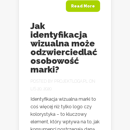
Read More
Jak
identyfikacja
wizualna może
odzwierciedlać
osobowość
marki?
POSTED BY
PROJEKTLOGA.PL
ON
LIS 20, 2020
Identyfikacja wizualna marki to
coś więcej niż tylko logo czy
kolorystyka – to kluczowy
element, który wpływa na to, jak
konsumenci postrzegają daną