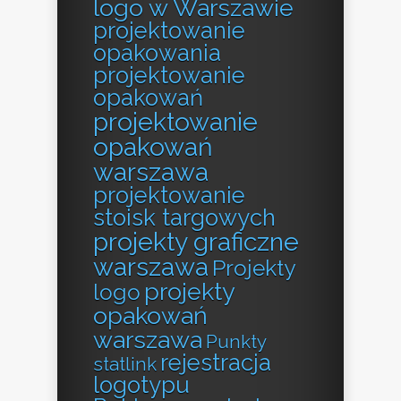
logo w Warszawie
projektowanie
opakowania
projektowanie
opakowań
projektowanie
opakowań
warszawa
projektowanie
stoisk targowych
projekty graficzne
warszawa
Projekty
projekty
logo
opakowań
warszawa
Punkty
rejestracja
statlink
logotypu