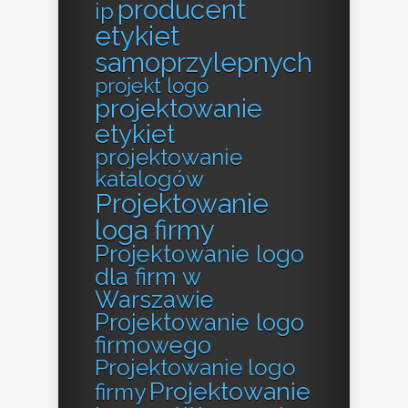
producent
ip
etykiet
samoprzylepnych
projekt logo
projektowanie
etykiet
projektowanie
katalogów
Projektowanie
loga firmy
Projektowanie logo
dla firm w
Warszawie
Projektowanie logo
firmowego
Projektowanie logo
Projektowanie
firmy