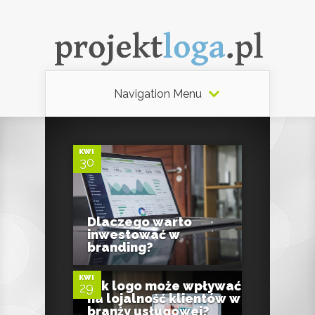
Navigation Menu
0
KWI
30
Dlaczego warto
0
inwestować w
branding?
KWI
Jak logo może wpływać
29
0
na lojalność klientów w
branży usługowej?