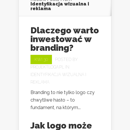
Identyfikacja wizualna i
reklama
Dlaczego warto
inwestować w
branding?
KWI 30
POSTED BY
PROJEKTLOGA.PL
IN
IDENTYFIKACJA WIZUALNA I
REKLAMA
Branding to nie tylko logo czy
chwytliwe hasło – to
fundament, na którym...
Jak logo może