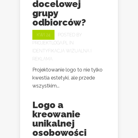
docelowej
grupy
odbiorców?
KWI 24
POSTED BY
PROJEKTLOGA.PL
IN
IDENTYFIKACJA WIZUALNA I
REKLAMA
Projektowanie logo to nie tylko
kwestia estetyki, ale przede
wszystkim...
Logo a
kreowanie
unikalnej
osobowości