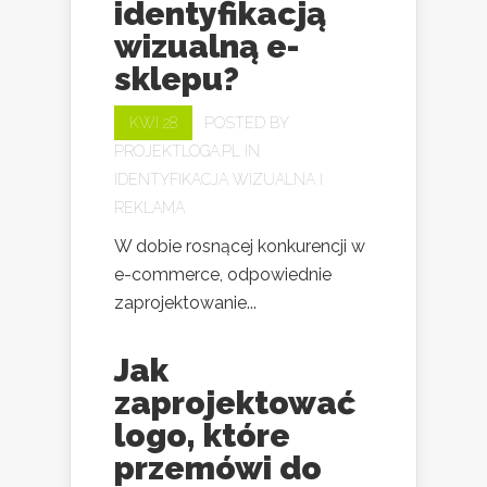
identyfikacją
wizualną e-
sklepu?
KWI 28
POSTED BY
PROJEKTLOGA.PL
IN
IDENTYFIKACJA WIZUALNA I
REKLAMA
W dobie rosnącej konkurencji w
e-commerce, odpowiednie
zaprojektowanie...
Jak
zaprojektować
logo, które
przemówi do