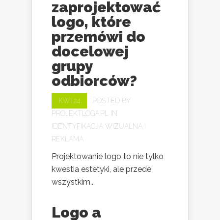
zaprojektować
logo, które
przemówi do
docelowej
grupy
odbiorców?
KWI 24
POSTED BY
PROJEKTLOGA.PL
IN
IDENTYFIKACJA WIZUALNA I
REKLAMA
Projektowanie logo to nie tylko
kwestia estetyki, ale przede
wszystkim...
Logo a