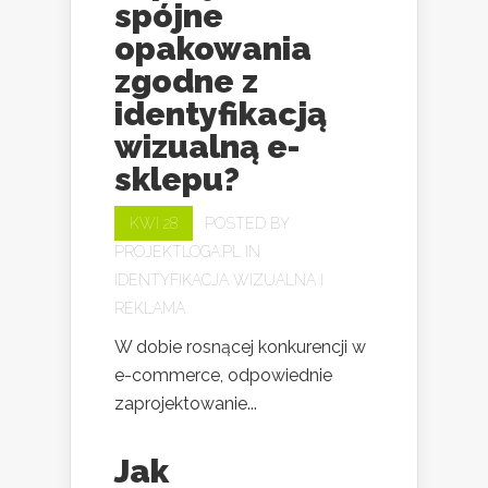
spójne
opakowania
zgodne z
identyfikacją
wizualną e-
sklepu?
KWI 28
POSTED BY
PROJEKTLOGA.PL
IN
IDENTYFIKACJA WIZUALNA I
REKLAMA
W dobie rosnącej konkurencji w
e-commerce, odpowiednie
zaprojektowanie...
Jak