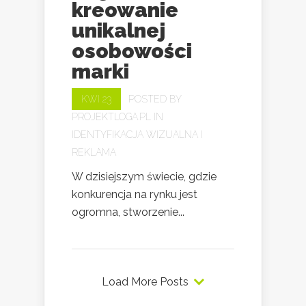
kreowanie
unikalnej
osobowości
marki
KWI 23
POSTED BY
PROJEKTLOGA.PL
IN
IDENTYFIKACJA WIZUALNA I
REKLAMA
W dzisiejszym świecie, gdzie
konkurencja na rynku jest
ogromna, stworzenie...
Load More Posts