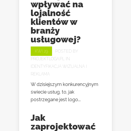
wpływać na
lojalność
klientów w
branży
usługowej?
KWI 29
POSTED BY
PROJEKTLOGA.PL
IN
IDENTYFIKACJA WIZUALNA I
REKLAMA
W dzisiejszym konkurencyjnym
świecie usług, to, jak
postrzegane jest logo...
Jak
zaprojektować