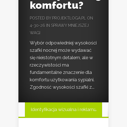
komfortu?
POSTED BY
PROJEKTLOGA.PL
ON
4-30-26 IN
SPRAWY MNIEJSZEJ
WAGI
Wybór odpowiedniej wysokości
szafki nocnej może wydawać
się nieistotnym detalem, ale w
rzeczywistości ma
fundamentalne znaczenie dla
komfortu użytkowania sypialni.
Zgodność wysokości szafki z...
Identyfikacja wizualna i reklama