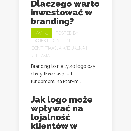
Dlaczego warto
inwestować w
branding?
KWI 30
POSTED BY
PROJEKTLOGA.PL
IN
IDENTYFIKACJA WIZUALNA I
REKLAMA
Branding to nie tylko logo czy
chwytliwe hasło – to
fundament, na którym...
Jak logo może
wpływać na
lojalność
klientów w