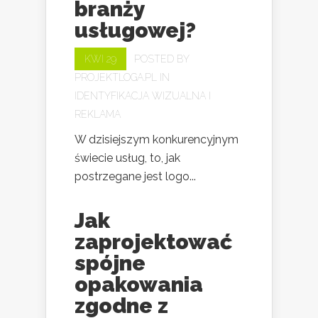
branży
usługowej?
KWI 29
POSTED BY
PROJEKTLOGA.PL
IN
IDENTYFIKACJA WIZUALNA I
REKLAMA
W dzisiejszym konkurencyjnym
świecie usług, to, jak
postrzegane jest logo...
Jak
zaprojektować
spójne
opakowania
zgodne z