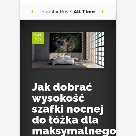
Popular Posts
All Time
KWI
30
Jak dobrać
wysokość
szafki nocnej
do łóżka dla
maksymalnego