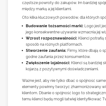
częstsze powroty do zakupów. Im bardziej spój
między marką a jej klientami.
Oto kilka kluczowych powodów, dla których spó
Budowanie tożsamości marki:
Logo jest je
jego konsekwentne używanie wzmacnia jej wi
Wzrost rozpoznawalności:
Klienci potrafią
sposób na różnych platformach.
Stworzenie zaufania:
Firmy, które dbają o s
godne zaufania przez konsumentów.
Zwiększenie lojalności:
Klienci są bardziej s
kojarzą z pozytywnymi doświadczeniami.
Ważne jest, aby nie tylko dbać o spójność sameg
elementy powinny tworzyć zharmonizowany wiz
klientom. Dbanie o spójność logo to strategiczny
temu klienci będą mogli łatwiej identyfikować Tw