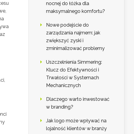
cesu
nocnej do łóżka dla
we,
maksymalnego komfortu?
na
Nowe podejście do
ływa
zarządzania najmem: jak
raz
zwiększyć zyski i
zminimalizować problemy
Uszczelnienia Simmering:
Klucz do Efektywności i
Trwałości w Systemach
ci,
Mechanicznych
Dlaczego warto inwestować
w branding?
nci
Jak logo może wpływać na
ony
lojalność klientów w branży