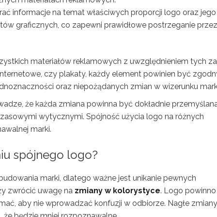
ć informacje na temat właściwych proporcji logo oraz jego
tów graficznych, co zapewni prawidłowe postrzeganie prze
zystkich materiałów reklamowych z uwzględnieniem tych za
y internetowe, czy plakaty, każdy element powinien być zgodn
jednoznaczności oraz niepożądanych zmian w wizerunku mark
uwadze, że każda zmiana powinna być dokładnie przemyślana
czasowymi wytycznymi. Spójność użycia logo na różnych
awalnej marki.
niu spójnego logo?
budowania marki, dlatego ważne jest unikanie pewnych
ży zwrócić uwagę na
zmiany w kolorystyce
. Logo powinno
rzymać, aby nie wprowadzać konfuzji w odbiorze. Nagłe zmian
, że będzie mniej rozpoznawalne.