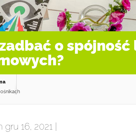
zadbać o spójność 
amowych?
ama
nośnikach
 gru 16, 2021 |