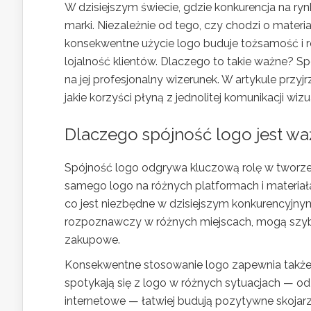
W dzisiejszym świecie, gdzie konkurencja na ry
marki. Niezależnie od tego, czy chodzi o mater
konsekwentne użycie logo buduje tożsamość i r
lojalność klientów. Dlaczego to takie ważne? Sp
na jej profesjonalny wizerunek. W artykule przy
jakie korzyści płyną z jednolitej komunikacji wizu
Dlaczego spójność logo jest wa
Spójność logo odgrywa kluczową rolę w tworze
samego logo na różnych platformach i materi
co jest niezbędne w dzisiejszym konkurencyjny
rozpoznawczy w różnych miejscach, mogą szybc
zakupowe.
Konsekwentne stosowanie logo zapewnia także,
spotykają się z logo w różnych sytuacjach — o
internetowe — łatwiej budują pozytywne skojarze