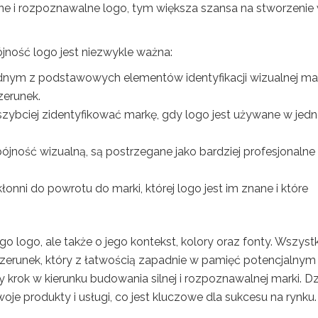
ne i rozpoznawalne logo, tym większa szansa na stworzenie 
jność logo jest niezwykle ważna:
dnym z podstawowych elementów identyfikacji wizualnej mar
zerunek.
 szybciej zidentyfikować markę, gdy logo jest używane w jedn
pójność wizualną, są postrzegane jako bardziej profesjonalne 
kłonni do powrotu do marki, której logo jest im znane i które
o logo, ale także o jego kontekst, kolory oraz fonty. Wszystk
erunek, który z łatwością zapadnie w pamięć potencjalnym
 krok w kierunku budowania silnej i rozpoznawalnej marki. Dz
oje produkty i usługi, co jest kluczowe dla sukcesu na rynku.