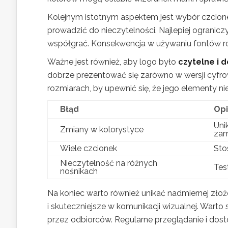
Kolejnym istotnym aspektem jest wybór czcion
prowadzić do nieczytelności. Najlepiej ogranic
współgrać. Konsekwencja w używaniu fontów rów
Ważne jest również, aby logo było
czytelne i 
dobrze prezentować się zarówno w wersji cyfrow
rozmiarach, by upewnić się, że jego elementy ni
Błąd
Opi
Uni
Zmiany w kolorystyce
zam
Wiele czcionek
Sto
Nieczytelność na różnych
Tes
nośnikach
Na koniec warto również unikać nadmiernej złoż
i skuteczniejsze w komunikacji wizualnej. Warto
przez odbiorców. Regularne przeglądanie i do