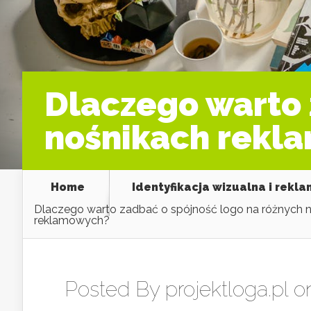
Dlaczego warto 
nośnikach rekl
Home
Identyfikacja wizualna i rekl
Dlaczego warto zadbać o spójność logo na różnych 
reklamowych?
Posted By
projektloga.pl
on