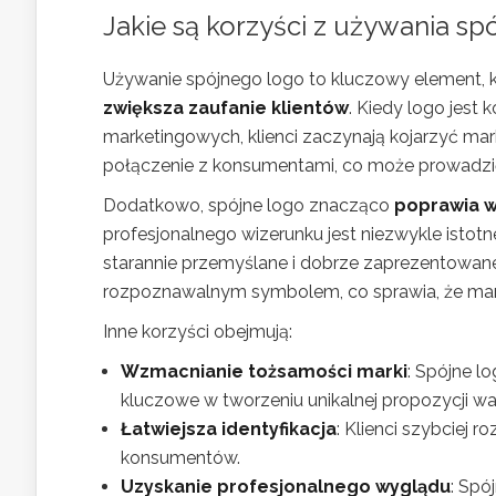
Jakie są korzyści z używania s
Używanie spójnego logo to kluczowy element, kt
zwiększa zaufanie klientów
. Kiedy logo jest
marketingowych, klienci zaczynają kojarzyć mark
połączenie z konsumentami, co może prowadzić
Dodatkowo, spójne logo znacząco
poprawia w
profesjonalnego wizerunku jest niezwykle istotne
starannie przemyślane i dobrze zaprezentowane.
rozpoznawalnym symbolem, co sprawia, że mark
Inne korzyści obejmują:
Wzmacnianie tożsamości marki
: Spójne l
kluczowe w tworzeniu unikalnej propozycji war
Łatwiejsza identyfikacja
: Klienci szybciej 
konsumentów.
Uzyskanie profesjonalnego wyglądu
: Spó