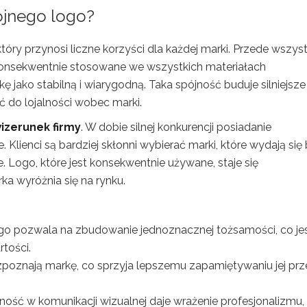
pójnego logo?
óry przynosi liczne korzyści dla każdej marki. Przede wszyst
 konsekwentnie stosowane we wszystkich materiałach
ę jako stabilną i wiarygodną. Taka spójność buduje silniejsze
 do lojalności wobec marki.
izerunek firmy
. W dobie silnej konkurencji posiadanie
. Klienci są bardziej skłonni wybierać marki, które wydają się
 Logo, które jest konsekwentnie używane, staje się
a wyróżnia się na rynku.
ogo pozwala na zbudowanie jednoznacznej tożsamości, co je
tości.
rozpoznają markę, co sprzyja lepszemu zapamiętywaniu jej pr
jność w komunikacji wizualnej daje wrażenie profesjonalizmu,