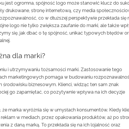
nku jest ogromna, spójność logo może stanowić klucz do suk
iały drukowane, stronę internetową, czy media społecznościo
ozpoznawalność, co w dłuższej perspektywie przekłada się 
ójne logo nie tylko zwiększa zaufanie do marki, ale także wp
jrzymy się, jak dbać o tę spójność, unikać typowych błędów o
alnej.
żna dla marki?
niu i utrzymywaniu tożsamości marki. Zastosowanie tego
ałach marketingowych pomaga w budowaniu rozpoznawalnoś
m środowisku biznesowym. Klienci, widząc ten sam znak
iej go zapamiętać, co pozytywnie wpływa na ich decyzje
 że marka wyróżnia się w umysłach konsumentów. Kiedy klie
d reklam w mediach, przez opakowania produktów, aż po str
nia z daną marką. To przekłada się na ich lojalność oraz