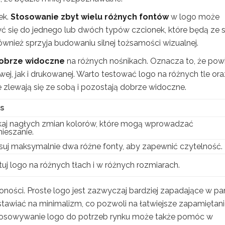
ek.
Stosowanie zbyt wielu różnych fontów
w logo może
zyć się do jednego lub dwóch typów czcionek, które będą ze 
nież sprzyja budowaniu silnej tożsamości wizualnej.
dobrze widoczne
na różnych nośnikach. Oznacza to, że pow
ej, jak i drukowanej. Warto testować logo na różnych tle ora
e zlewają się ze sobą i pozostają dobrze widoczne.
s
kaj nagłych zmian kolorów, które mogą wprowadzać
ieszanie.
suj maksymalnie dwa różne fonty, aby zapewnić czytelność.
tuj logo na różnych tłach i w różnych rozmiarach.
oności. Proste logo jest zazwyczaj bardziej zapadające w p
 stawiać na minimalizm, co pozwoli na łatwiejsze zapamiętan
stosowywanie logo do potrzeb rynku może także pomóc w