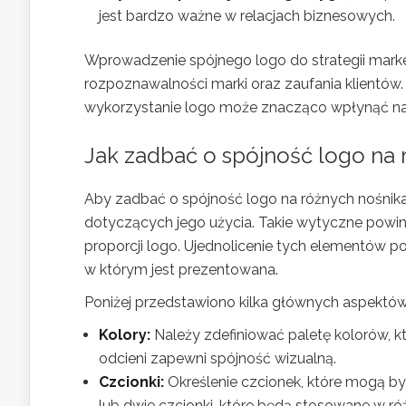
jest bardzo ważne w relacjach biznesowych.
Wprowadzenie spójnego logo do strategii marke
rozpoznawalności marki oraz zaufania klientów. 
wykorzystanie logo może znacząco wpłynąć na 
Jak zadbać o spójność logo na
Aby zadbać o spójność logo na różnych nośnik
dotyczących jego użycia. Takie wytyczne powin
proporcji logo. Ujednolicenie tych elementów 
w którym jest prezentowana.
Poniżej przedstawiono kilka głównych aspektó
Kolory:
Należy zdefiniować paletę kolorów, k
odcieni zapewni spójność wizualną.
Czcionki:
Określenie czcionek, które mogą by
lub dwie czcionki, które będą stosowane w r