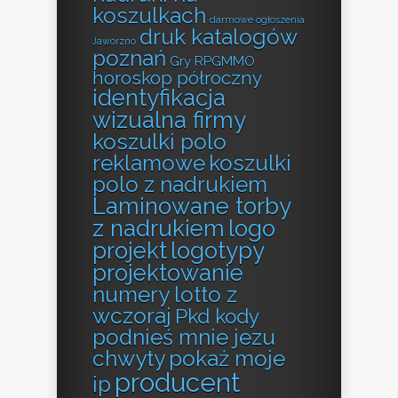
koszulkach
darmowe ogłoszenia
druk katalogów
Jaworzno
poznań
Gry RPGMMO
horoskop półroczny
identyfikacja
wizualna firmy
koszulki polo
reklamowe
koszulki
polo z nadrukiem
Laminowane torby
z nadrukiem
logo
projekt
logotypy
projektowanie
numery lotto z
wczoraj
Pkd kody
podnieś mnie jezu
chwyty
pokaż moje
producent
ip