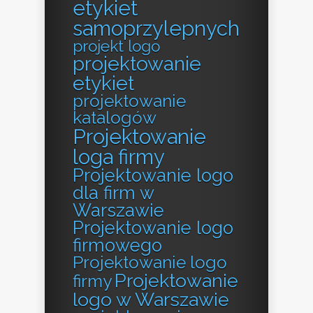
etykiet
samoprzylepnych
projekt logo
projektowanie
etykiet
projektowanie
katalogów
Projektowanie
loga firmy
Projektowanie logo
dla firm w
Warszawie
Projektowanie logo
firmowego
Projektowanie logo
Projektowanie
firmy
logo w Warszawie