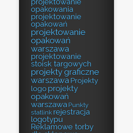
projektowanie
opakowania
projektowanie
opakowań
projektowanie
opakowań
warszawa
projektowanie
stoisk targowych
projekty graficzne
warszawa
Projekty
projekty
logo
opakowań
warszawa
Punkty
rejestracja
statlink
logotypu
Reklamowe torby