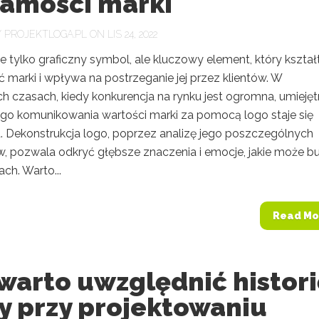
samości marki
Y
PROJEKTLOGA.PL
ON LIS 24, 2022
e tylko graficzny symbol, ale kluczowy element, który kształ
 marki i wpływa na postrzeganie jej przez klientów. W
ch czasach, kiedy konkurencja na rynku jest ogromna, umieję
go komunikowania wartości marki za pomocą logo staje się
. Dekonstrukcja logo, poprzez analizę jego poszczególnych
, pozwala odkryć głębsze znaczenia i emocje, jakie może b
ch. Warto...
Read Mo
warto uwzględnić histor
y przy projektowaniu