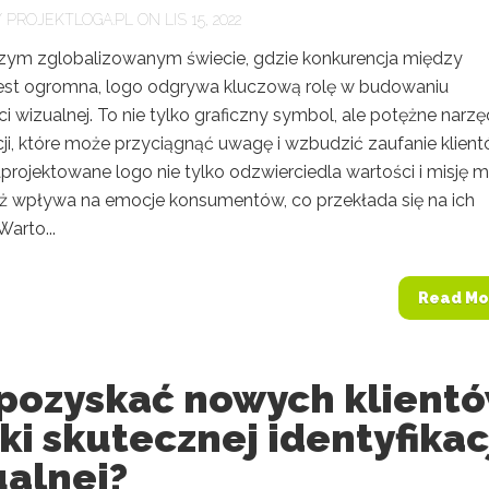
Y
PROJEKTLOGA.PL
ON LIS 15, 2022
szym zglobalizowanym świecie, gdzie konkurencja między
est ogromna, logo odgrywa kluczową rolę w budowaniu
 wizualnej. To nie tylko graficzny symbol, ale potężne narzę
ji, które może przyciągnąć uwagę i wzbudzić zaufanie klient
rojektowane logo nie tylko odzwierciedla wartości i misję ma
eż wpływa na emocje konsumentów, co przekłada się na ich
Warto...
Read Mo
 pozyskać nowych klient
ki skutecznej identyfikac
ualnej?