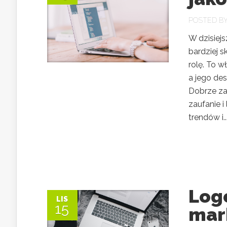
POSTED B
W dzisiej
bardziej 
rolę. To w
a jego de
Dobrze za
zaufanie 
trendów i..
Log
LIS
15
mar