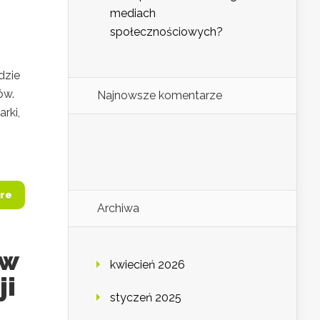
mediach
społecznościowych?
dzie
ów.
Najnowsze komentarze
rki,
re
Archiwa
ów
kwiecień 2026
ji
styczeń 2025