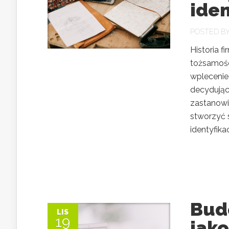
iden
POSTED B
Historia f
tożsamości
wplecenie
decydując
zastanowić
stworzyć 
identyfikac
Bud
LIS
19
jako