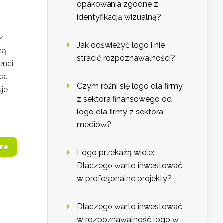
opakowania zgodne z
identyfikacją wizualną?
z
Jak odświeżyć logo i nie
ną
stracić rozpoznawalności?
enci,
a.
Czym różni się logo dla firmy
uje
z sektora finansowego od
logo dla firmy z sektora
mediów?
re
Logo przekażą wiele:
Dlaczego warto inwestować
w profesjonalne projekty?
Dlaczego warto inwestować
w rozpoznawalność logo w