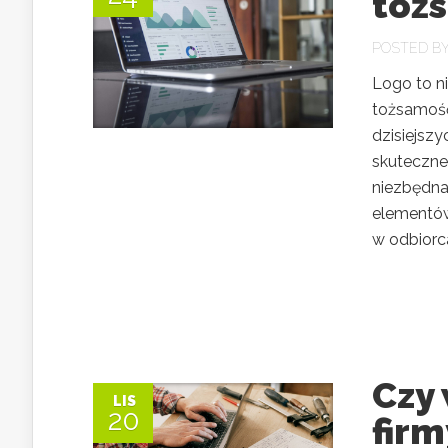
toż
POSTED B
Logo to ni
tożsamość
dzisiejszy
skuteczne
niezbędna
elementów
w odbiorca
Czy 
LIS
20
firm