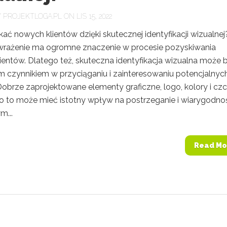
Y
PROJEKTLOGA.PL
ON LIS 15, 2022
ać nowych klientów dzięki skutecznej identyfikacji wizualnej
wrażenie ma ogromne znaczenie w procesie pozyskiwania
ientów. Dlatego też, skuteczna identyfikacja wizualna może 
 czynnikiem w przyciąganiu i zainteresowaniu potencjalnyc
Dobrze zaprojektowane elementy graficzne, logo, kolory i czc
o to może mieć istotny wpływ na postrzeganie i wiarygodno
m...
Read Mo