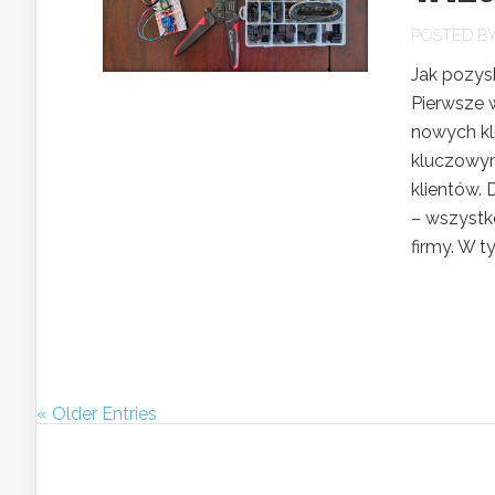
POSTED B
Jak pozysk
Pierwsze 
nowych kl
kluczowym
klientów. 
– wszystk
firmy. W ty
« Older Entries