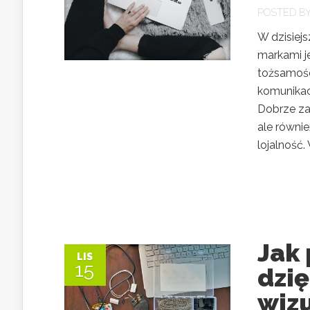
POSTED B
W dzisiej
markami j
tożsamości
komunikac
Dobrze zap
ale równi
lojalność. 
Jak
LIS
15
dzię
wiz