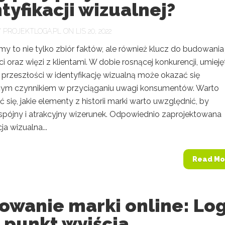
tyfikacji wizualnej?
Y
PROJEKTLOGA.PL
ON LIS 20, 2022
irmy to nie tylko zbiór faktów, ale również klucz do budowania 
 oraz więzi z klientami. W dobie rosnącej konkurencji, umieję
 przeszłości w identyfikację wizualną może okazać się
ym czynnikiem w przyciąganiu uwagi konsumentów. Warto
 się, jakie elementy z historii marki warto uwzględnić, by
spójny i atrakcyjny wizerunek. Odpowiednio zaprojektowana
ja wizualna...
Read Mo
owanie marki online: Lo
 punkt wyjścia