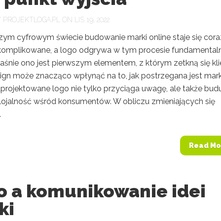
Y
PROJEKTLOGA.PL
ON LIS 19, 2022
szym cyfrowym świecie budowanie marki online staje się cora
skomplikowane, a logo odgrywa w tym procesie fundamental
łaśnie ono jest pierwszym elementem, z którym zetkną się kli
sign może znacząco wpłynąć na to, jak postrzegana jest mark
projektowane logo nie tylko przyciąga uwagę, ale także bud
i lojalność wśród konsumentów. W obliczu zmieniających się
.
Read Mo
o a komunikowanie idei
ki