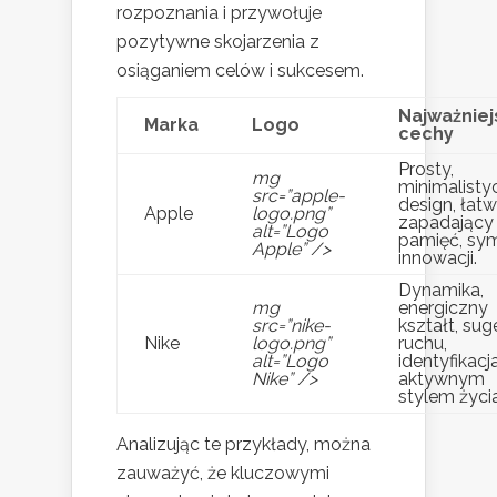
rozpoznania i przywołuje
pozytywne skojarzenia z
osiąganiem celów i sukcesem.
Najważniej
Marka
Logo
cechy
Prosty,
mg
minimalisty
src=”apple-
design, łat
Apple
logo.png”
zapadający
alt=”Logo
pamięć, sy
Apple” />
innowacji.
Dynamika,
mg
energiczny
src=”nike-
kształt, sug
Nike
logo.png”
ruchu,
alt=”Logo
identyfikacj
Nike” />
aktywnym
stylem życia
Analizując te przykłady, można
zauważyć, że kluczowymi