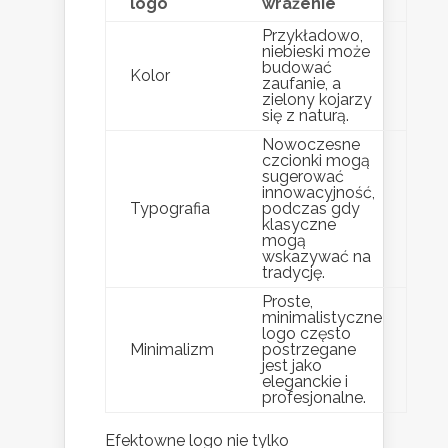
logo
wrażenie
Przykładowo,
niebieski może
budować
Kolor
zaufanie, a
zielony kojarzy
się z naturą.
Nowoczesne
czcionki mogą
sugerować
innowacyjność,
Typografia
podczas gdy
klasyczne
mogą
wskazywać na
tradycję.
Proste,
minimalistyczne
logo często
Minimalizm
postrzegane
jest jako
eleganckie i
profesjonalne.
Efektowne logo nie tylko