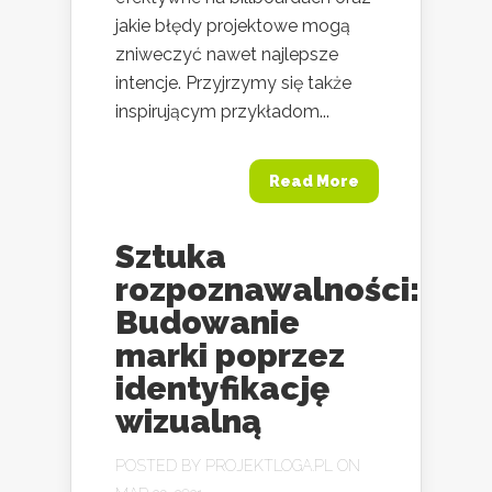
jakie błędy projektowe mogą
zniweczyć nawet najlepsze
intencje. Przyjrzymy się także
inspirującym przykładom...
Read More
Sztuka
rozpoznawalności:
Budowanie
marki poprzez
identyfikację
wizualną
POSTED BY
PROJEKTLOGA.PL
ON