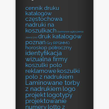
cennik druku
katalogów
częstochowa
nadruki na
koszulkach
darmowe ogłoszenia
druk katalogów
Jaworzno
poznań
Gry RPGMMO
horoskop półroczny
identyfikacja
wizualna firmy
koszulki polo
reklamowe
koszulki
polo z nadrukiem
Laminowane torby
z nadrukiem
logo
projekt
logotypy
projektowanie
numery lotto z