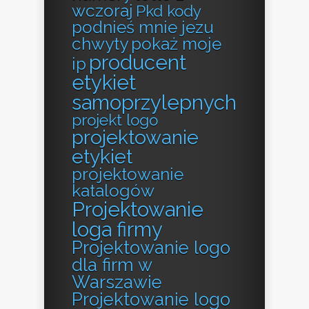
wczoraj
Pkd kody
podnieś mnie jezu
chwyty
pokaż moje
producent
ip
etykiet
samoprzylepnych
projekt logo
projektowanie
etykiet
projektowanie
katalogów
Projektowanie
loga firmy
Projektowanie logo
dla firm w
Warszawie
Projektowanie logo