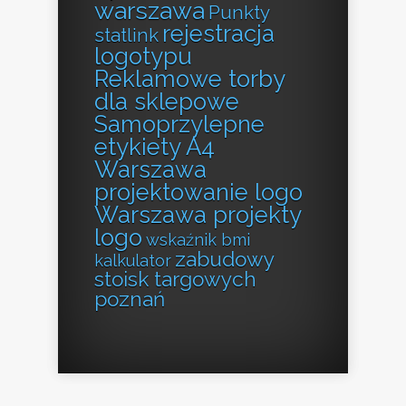
warszawa
Punkty
rejestracja
statlink
logotypu
Reklamowe torby
dla sklepowe
Samoprzylepne
etykiety A4
Warszawa
projektowanie logo
Warszawa projekty
logo
wskaźnik bmi
zabudowy
kalkulator
stoisk targowych
poznań