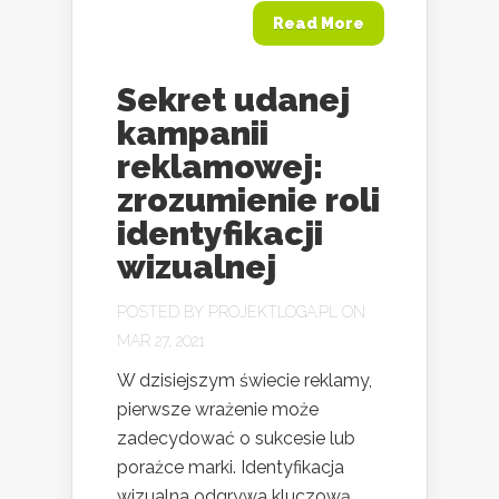
Read More
Sekret udanej
kampanii
reklamowej:
zrozumienie roli
identyfikacji
wizualnej
POSTED BY
PROJEKTLOGA.PL
ON
MAR 27, 2021
W dzisiejszym świecie reklamy,
pierwsze wrażenie może
zadecydować o sukcesie lub
porażce marki. Identyfikacja
wizualna odgrywa kluczową