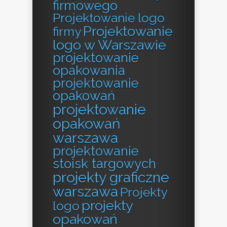
firmowego
Projektowanie logo
Projektowanie
firmy
logo w Warszawie
projektowanie
opakowania
projektowanie
opakowań
projektowanie
opakowań
warszawa
projektowanie
stoisk targowych
projekty graficzne
warszawa
Projekty
projekty
logo
opakowań