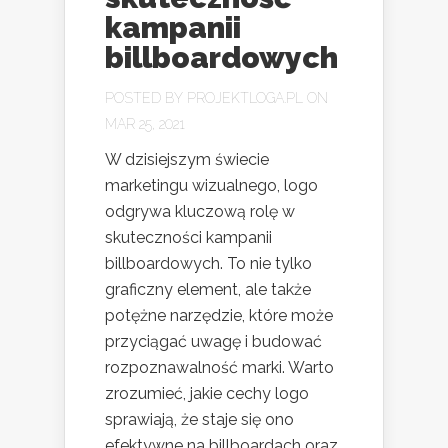
kampanii
billboardowych
POSTED BY
PROJEKTLOGA.PL
ON
MAR 25, 2021
W dzisiejszym świecie
marketingu wizualnego, logo
odgrywa kluczową rolę w
skuteczności kampanii
billboardowych. To nie tylko
graficzny element, ale także
potężne narzędzie, które może
przyciągać uwagę i budować
rozpoznawalność marki. Warto
zrozumieć, jakie cechy logo
sprawiają, że staje się ono
efektywne na billboardach oraz