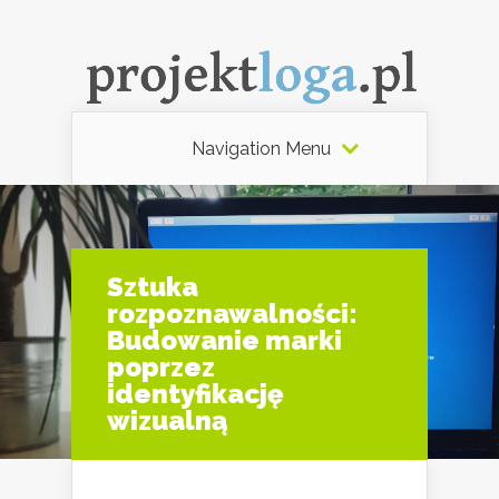
Navigation Menu
Sztuka
rozpoznawalności:
Budowanie marki
poprzez
identyfikację
wizualną