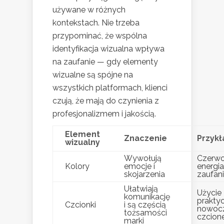
używane w różnych
kontekstach. Nie trzeba
przypominać, że wspólna
identyfikacja wizualna wpływa
na zaufanie — gdy elementy
wizualne są spójne na
wszystkich platformach, klienci
czują, że mają do czynienia z
profesjonalizmem i jakością.
Element
Znaczenie
Przykł
wizualny
Wywołują
Czerwo
Kolory
emocje i
energia,
skojarzenia
zaufan
Ułatwiają
Użycie
komunikację
prakty
Czcionki
i są częścią
nowoc
tożsamości
czcion
marki