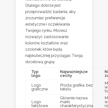
Dlatego dobrze jest
przeprowadzić badania, aby
zrozumieć preferencje
estetyczne i oczekiwania
Twojego rynku. Możesz
rozważyć zastosowanie
kolorów, kształtów oraz
czcionek, które będą
najskuteczniej przyciągać Twoją
docelową grupę.
Typ
Najważniejsze
N
logo
cechy
z
Ma
Logo
Prosta grafika, bez
w
graficzne
tekstu
t
Głównie nazwa
M
Logo
marki,
w
tekstowe
charakterystyczna
r