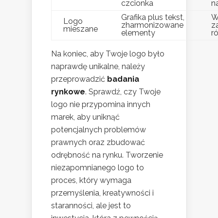
czcionka
n
Grafika plus tekst,
W
Logo
zharmonizowane
z
mieszane
elementy
r
Na koniec, aby Twoje logo było
naprawdę unikalne, należy
przeprowadzić
badania
rynkowe
. Sprawdź, czy Twoje
logo nie przypomina innych
marek, aby uniknąć
potencjalnych problemów
prawnych oraz zbudować
odrębność na rynku. Tworzenie
niezapomnianego logo to
proces, który wymaga
przemyślenia, kreatywności i
staranności, ale jest to