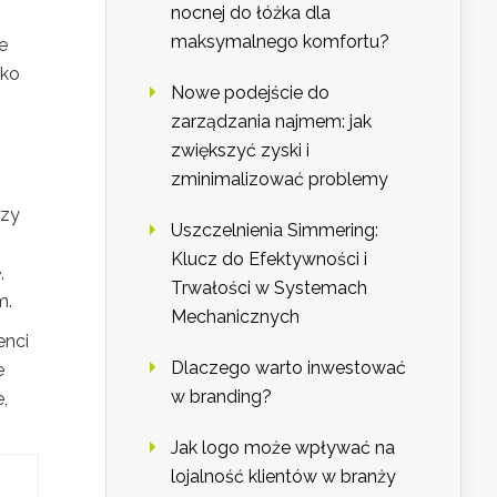
nocnej do łóżka dla
maksymalnego komfortu?
e
lko
Nowe podejście do
zarządzania najmem: jak
zwiększyć zyski i
zminimalizować problemy
szy
Uszczelnienia Simmering:
Klucz do Efektywności i
,
Trwałości w Systemach
m.
Mechanicznych
enci
Dlaczego warto inwestować
e
w branding?
,
Jak logo może wpływać na
lojalność klientów w branży