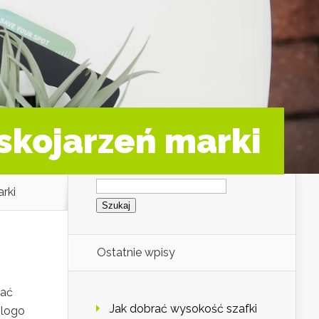
skojarzeń marki
Szukaj:
rki
Ostatnie wpisy
łać
Jak dobrać wysokość szafki
 logo