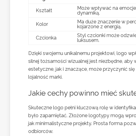
Może wpływać na emocje, np
Kształt
dynamiką.
Ma duże znaczenie w perce
Kolor
kojarzone z energią.
Styl czcionki może odzwier
Czcionka
luksusem.
Dzięki swojemu unikalnemu projektowi, logo w
silnej tożsamości wizualnej jest niezbędne, aby 
estetyczne, jak i znaczące, może przyczynić si
lojalność marki.
Jakie cechy powinno mieć skut
Skuteczne logo pełni kluczową rolę w identyfika
było zapamiętać. Złożone logotypy mogą wprow
jak minimalistyczne projekty. Prosta forma poz
odbiorców.