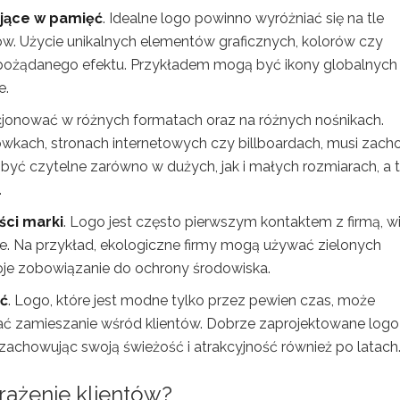
jące w pamięć
. Idealne logo powinno wyróżniać się na tle
ów. Użycie unikalnych elementów graficznych, kolorów czy
pożądanego efektu. Przykładem mogą być ikony globalnych
e.
cjonować w różnych formatach oraz na różnych nośnikach.
tówkach, stronach internetowych czy billboardach, musi zac
być czytelne zarówno w dużych, jak i małych rozmiarach, a 
.
ści marki
. Logo jest często pierwszym kontaktem z firmą, w
e. Na przykład, ekologiczne firmy mogą używać zielonych
woje zobowiązanie do ochrony środowiska.
ć
. Logo, które jest modne tylko przez pewien czas, może
 zamieszanie wśród klientów. Dobrze zaprojektowane logo
 zachowując swoją świeżość i atrakcyjność również po latach
rażenie klientów?