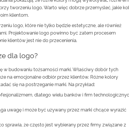
adania pokazują, że różne kolory mogą wywoływać różne em
przy tworzeniu logo. Warto więc dobrze przemyśleć, jakie ko
woim klientom.
iu logo, które nie tylko będzie estetyczne, ale również
tami. Projektowanie logo powinno być zatem procesem
e klientów jest nie do przecenienia.
sze dla logo?
olę w budowaniu tożsamości marki. Właściwy dobór tych
kże na emocjonalne odbiór przez klientów. Różne kolory
adać się na postrzeganie marki. Na przykład:
rofesjonalizmem, dlatego wielu banków i firm technologiczny
zyciąga uwagę i może być używany przez marki chcące wyrazić
o sprawia, że często jest wybierany przez firmy związane z