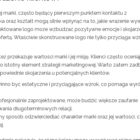
nej marki, często będący pierwszym punktem kontaktu z
ka oraz kształt mogą silnie wpłynąć na to, jakie wrażenie wy
ojektowane logo może wzbudzać pozytywne emocje i skojarze
ofertą. Właściwie skonstruowane logo nie tylko przyciąga wzr
ż przekazuje wartości marki i jej misję. Klienci często ocenia
t to istotny element strategii marketingowej. Warto zatem zad
powiednie skojarzenia u potencjalnych klientów.
nno być estetyczne i przyciągające wzrok, co pomaga wyró
ofesjonalnie zaprojektowane, może budzić większe zaufanie
wania długoterminowych relacji.
 sposób odzwierciedlać charakter marki oraz jej wartości, 
j.