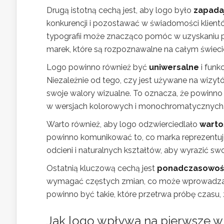
Drugą istotną cechą jest, aby logo było
zapada
konkurencji i pozostawać w świadomości klient
typografii może znacząco pomóc w uzyskaniu 
marek, które są rozpoznawalne na całym świeci
Logo powinno również być
uniwersalne
i funk
Niezależnie od tego, czy jest używane na wizy
swoje walory wizualne. To oznacza, że powinno 
w wersjach kolorowych i monochromatycznych
Warto również, aby logo odzwierciedlało
warto
powinno komunikować to, co marka reprezentuj
odcieni i naturalnych kształtów, aby wyrazić s
Ostatnią kluczową cechą jest
ponadczasowoś
wymagać częstych zmian, co może wprowadzać
powinno być takie, które przetrwa próbę czasu,
Jak logo wpływa na pierwsze w