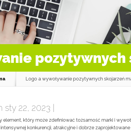
anie pozytywnych 
ama
Logo a wywoływanie pozytywnych skojarzeń ma
 sty 22, 2023 |
owy element, który może zdefiniować tożsamość marki i wywo
intensywnej konkurencji, atrakcyjne i dobrze zaprojektowane