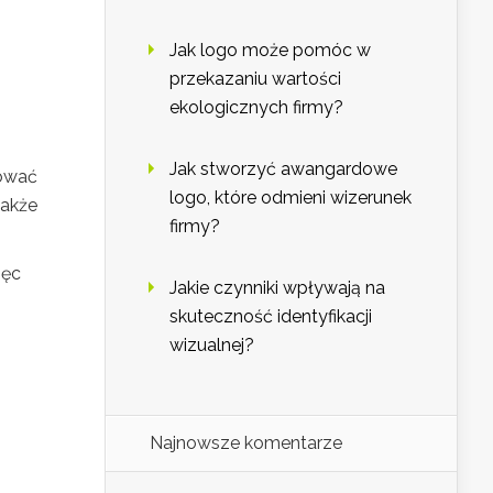
Jak logo może pomóc w
przekazaniu wartości
ekologicznych firmy?
Jak stworzyć awangardowe
hować
logo, które odmieni wizerunek
także
firmy?
ięc
Jakie czynniki wpływają na
skuteczność identyfikacji
wizualnej?
.
Najnowsze komentarze