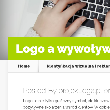
Logo a wywoływ
Home
Identyfikacja wizualna i rekl
Posted By
projektloga.pl
on
Logo to nie tylko graficzny symbol, ale klucz
pozytywne skojarzenia wśród klientów. W dobie 