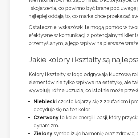
Nie można również zapominać o kolorystyce. B
i skojarzenia, co powinno być brane pod uwagę 
najlepiej oddają to, co marka chce przekazać s
Ostatecznie, wskazówki te mogą pomóc w tworzen
efektywne w komunikacji z potencjalnymi klien
przemyślanym, a jego wpływ na pierwsze wrażeni
Jakie kolory i kształty są najlep
Kolory i kształty w logo odgrywają kluczową r
elementów nie tylko wpływa na estetykę, ale ta
wywołują różne uczucia, co istotnie może przekł
Niebieski
często kojarzy się z zaufaniem i p
decyduje się na ten kolor.
Czerwony
to kolor energii i pasji, który pr
dynamizm.
Zielony
symbolizuje harmonię oraz zdrowie, c