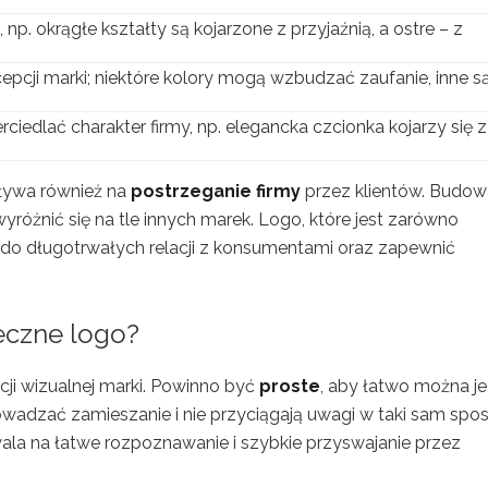
. okrągłe kształty są kojarzone z przyjaźnią, a ostre – z
pcji marki; niektóre kolory mogą wzbudzać zaufanie, inne s
ciedlać charakter firmy, np. elegancka czcionka kojarzy się z
pływa również na
postrzeganie firmy
przez klientów. Budow
wyróżnić się na tle innych marek. Logo, które jest zarówno
ę do długotrwałych relacji z konsumentami oraz zapewnić
eczne logo?
cji wizualnej marki. Powinno być
proste
, aby łatwo można je
adzać zamieszanie i nie przyciągają uwagi w taki sam spo
wala na łatwe rozpoznawanie i szybkie przyswajanie przez