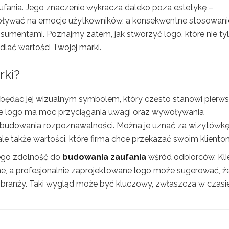
fania. Jego znaczenie wykracza daleko poza estetykę –
wpływać na emocje użytkowników, a konsekwentne stosowani
onsumentami. Poznajmy zatem, jak stworzyć logo, które nie ty
dlać wartości Twojej marki.
rki?
i, będąc jej wizualnym symbolem, który często stanowi pierw
ane logo ma moc przyciągania uwagi oraz wywoływania
e budowania rozpoznawalności. Można je uznać za wizytówkę
 ale także wartości, które firma chce przekazać swoim kliento
jego zdolność do
budowania zaufania
wśród odbiorców. Kli
ójne, a profesjonalnie zaprojektowane logo może sugerować, ż
 branży. Taki wygląd może być kluczowy, zwłaszcza w czasie