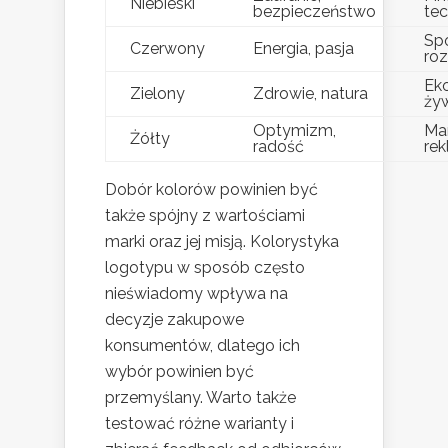
Niebieski
bezpieczeństwo
tec
Spo
Czerwony
Energia, pasja
ro
Eko
Zielony
Zdrowie, natura
ży
Optymizm,
Mar
Żółty
radość
re
Dobór kolorów powinien być
także spójny z wartościami
marki oraz jej misją. Kolorystyka
logotypu w sposób często
nieświadomy wpływa na
decyzje zakupowe
konsumentów, dlatego ich
wybór powinien być
przemyślany. Warto także
testować różne warianty i