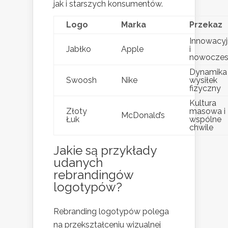
jak i starszych konsumentów.
Logo
Marka
Przekaz
Innowacy
Jabłko
Apple
i
nowoczes
Dynamika 
Swoosh
Nike
wysiłek
fizyczny
Kultura
Złoty
masowa i
McDonald’s
Łuk
wspólne
chwile
Jakie są przykłady
udanych
rebrandingów
logotypów?
Rebranding logotypów polega
na przekształceniu wizualnej