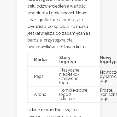
celu odzwierciedlenie wartości
wspólnoty i gościnności. Nowe
znaki graficzne są proste, ale
wyraziste, co sprawia, że marka
jest łatwiejsza do zapamiętania i
bardziej przystępna dla
użytkowników z różnych kultur.
Stary
Nowy
Marka
logotyp
logotyp
Klasyczne
Nowocze
niebiesko-
Pepsi
dynamic
czerwone
logo
logo
Kompleksowe
Proste,
Airbnb
logo z
ikoniczn
tekstem
logo
Udane rebrandingi często
wyróżniają się tym, że nowy