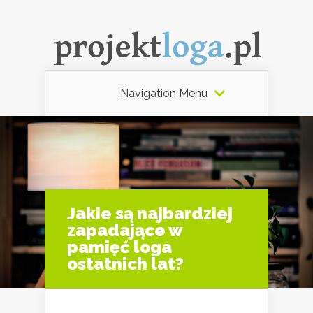
Navigation Menu
Jakie są najbardziej
zapadające w
pamięć loga
ostatnich lat?