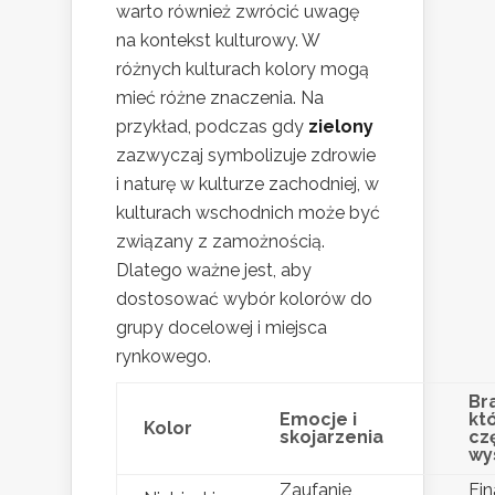
warto również zwrócić uwagę
na kontekst kulturowy. W
różnych kulturach kolory mogą
mieć różne znaczenia. Na
przykład, podczas gdy
zielony
zazwyczaj symbolizuje zdrowie
i naturę w kulturze zachodniej, w
kulturach wschodnich może być
związany z zamożnością.
Dlatego ważne jest, aby
dostosować wybór kolorów do
grupy docelowej i miejsca
rynkowego.
Br
Emocje i
kt
Kolor
skojarzenia
cz
wy
Zaufanie,
Fin