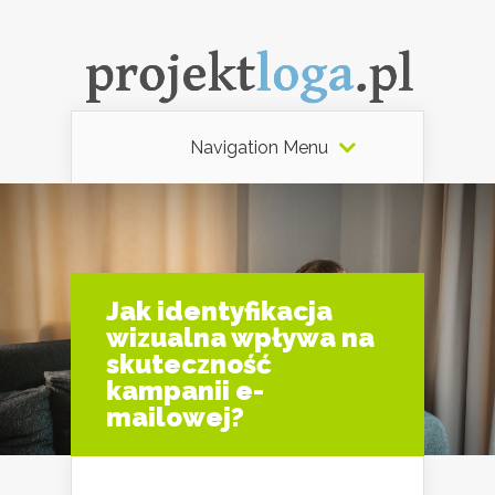
Navigation Menu
Jak identyfikacja
wizualna wpływa na
skuteczność
kampanii e-
mailowej?