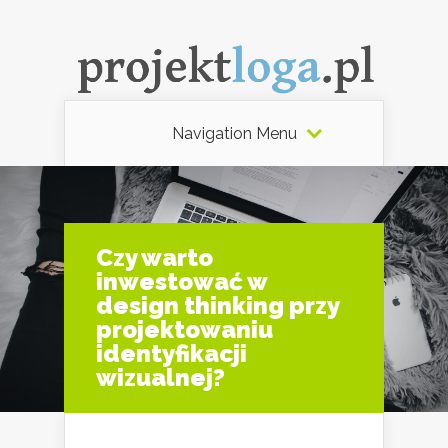
Navigation Menu
Czy warto
inwestować w
design thinking przy
projektowaniu
identyfikacji
wizualnej?