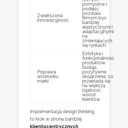
pomysłów i
podejść
pozwala
Zwiększona
firmom być
innowacyjność
bardziej
elastycznymi i
adaptacyjnymi
na
zmieniających
się rynkach.
Estetyka i
funkcjonalność
produktów
budują
Poprawa
pozytywne
wizerunku
skojarzenia, co
marki
przekłada się
na większą
lojalność
wśród
klientów.
Implementacja design thinking
to krok w stronę bardziej
klientocentrycznych