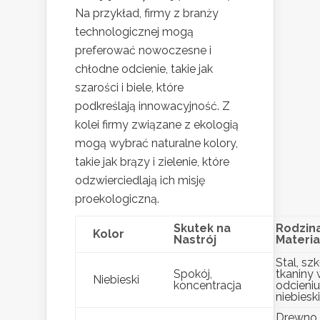
Na przykład, firmy z branży
technologicznej mogą
preferować nowoczesne i
chłodne odcienie, takie jak
szarości i biele, które
podkreślają innowacyjność. Z
kolei firmy związane z ekologią
mogą wybrać naturalne kolory,
takie jak brązy i zielenie, które
odzwierciedlają ich misję
proekologiczną.
Skutek na
Rodzin
Kolor
Nastrój
Materi
Stal, szk
Spokój,
tkaniny
Niebieski
koncentracja
odcieniu
niebiesk
Drewno,