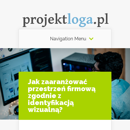
Navigation Menu
Jak zaaranżować
przestrzeń firmową
zgodnie z
identyfikacją
wizualną?