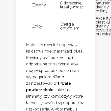
Odprężenie,
naturaln
Zielony
kreatywność
tkaniny,
rośliny
Akcenty
plastiku,
Energia,
Żółty
tkaniny
optymizm
ożywiaj
przestr
Materiały również odgrywają
kluczową rolę w aranżacji biura.
Powinny być praktyczne i
odporne na zniszczenia, aby
mogły sprostać codziennym
wymaganiom. Warto
zainwestować w
trwałe
powierzchnie
, takie jak
laminaty czy kompozyty, które
łatwo się czyści i są odporne na
uszkodzenia. Wybór mebli z