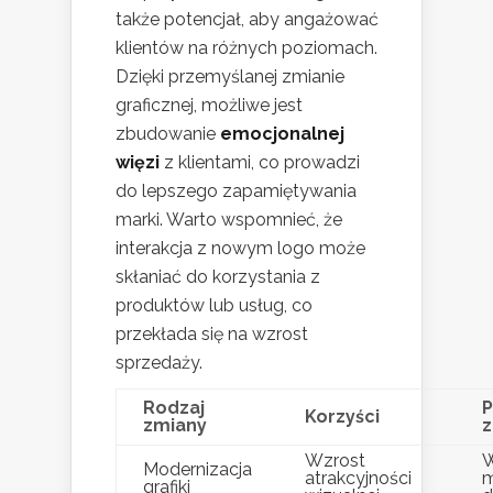
także potencjał, aby angażować
klientów na różnych poziomach.
Dzięki przemyślanej zmianie
graficznej, możliwe jest
zbudowanie
emocjonalnej
więzi
z klientami, co prowadzi
do lepszego zapamiętywania
marki. Warto wspomnieć, że
interakcja z nowym logo może
skłaniać do korzystania z
produktów lub usług, co
przekłada się na wzrost
sprzedaży.
Rodzaj
P
Korzyści
zmiany
z
Wzrost
W
Modernizacja
atrakcyjności
m
grafiki