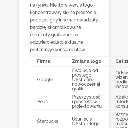
na rynku. Niektóre wersje logo
koncentrowały się na prostocie,
podczas gdy inne wprowadzały
bardziej skomplikowane
elementy graficzne, co
odzwierciedlało aktualne
preferencje konsumentów.
Firma
Zmiana logo
Cel 
Ewolucja od
Odświ
prostego
wizer
Google
tekstu do
podkr
nowoczesnej
innow
grafiki
Przejrzystość
Atrakc
Pepsi
i prostota w
młod
projektowaniu
kons
Wzmo
Usunięcie
rozpo
Starbucks
tekstu z logo
marki i