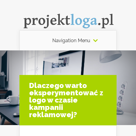
Navigation Menu
Dlaczego warto
eksperymentować z
logo w czasie
kampanii
reklamowej?