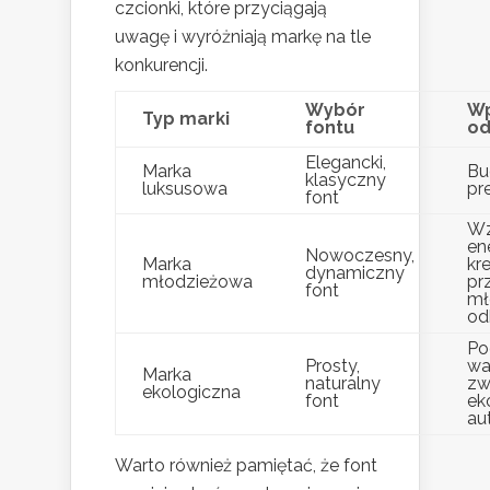
czcionki, które przyciągają
uwagę i wyróżniają markę na tle
konkurencji.
Wybór
Wp
Typ marki
fontu
od
Elegancki,
Marka
Bu
klasyczny
luksusowa
pre
font
Wz
ene
Nowoczesny,
Marka
kr
dynamiczny
młodzieżowa
pr
font
mł
od
Po
Prosty,
wa
Marka
naturalny
zw
ekologiczna
font
eko
au
Warto również pamiętać, że font