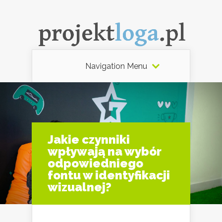
Navigation Menu
Jakie czynniki
wpływają na wybór
odpowiedniego
fontu w identyfikacji
wizualnej?