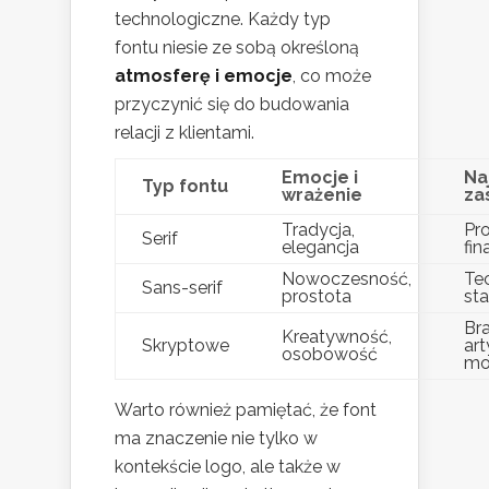
technologiczne. Każdy typ
fontu niesie ze sobą określoną
atmosferę i emocje
, co może
przyczynić się do budowania
relacji z klientami.
Emocje i
Na
Typ fontu
wrażenie
za
Tradycja,
Pro
Serif
elegancja
fin
Nowoczesność,
Te
Sans-serif
prostota
st
Br
Kreatywność,
Skryptowe
art
osobowość
mo
Warto również pamiętać, że font
ma znaczenie nie tylko w
kontekście logo, ale także w