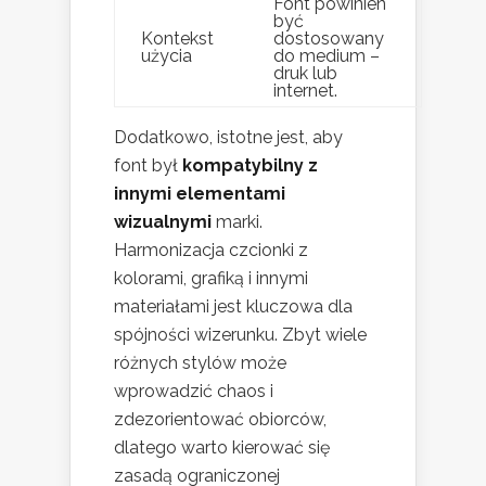
Font powinien
być
Kontekst
dostosowany
użycia
do medium –
druk lub
internet.
Dodatkowo, istotne jest, aby
font był
kompatybilny z
innymi elementami
wizualnymi
marki.
Harmonizacja czcionki z
kolorami, grafiką i innymi
materiałami jest kluczowa dla
spójności wizerunku. Zbyt wiele
różnych stylów może
wprowadzić chaos i
zdezorientować obiorców,
dlatego warto kierować się
zasadą ograniczonej