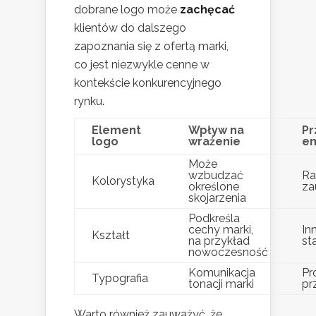
dobrane logo może
zachęcać
klientów do dalszego
zapoznania się z ofertą marki,
co jest niezwykle cenne w
kontekście konkurencyjnego
rynku.
Element
Wpływ na
Pr
logo
wrażenie
em
Może
wzbudzać
Ra
Kolorystyka
określone
za
skojarzenia
Podkreśla
cechy marki,
In
Kształt
na przykład
st
nowoczesność
Komunikacja
Pr
Typografia
tonacji marki
pr
Warto również zauważyć, że