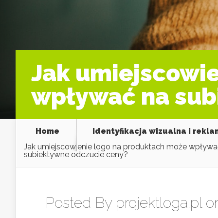
Jak umiejscowie
wpływać na sub
Home
Identyfikacja wizualna i rekl
Jak umiejscowienie logo na produktach może wpływa
subiektywne odczucie ceny?
Posted By
projektloga.pl
on