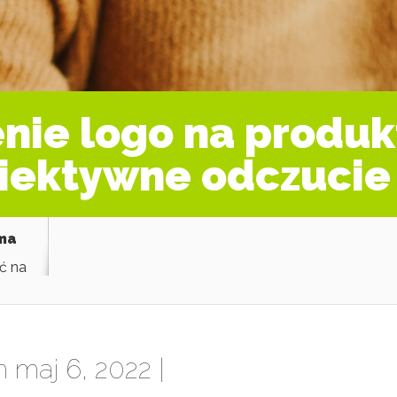
nie logo na produ
iektywne odczucie
ama
ć na
 maj 6, 2022 |