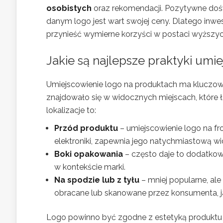
osobistych
oraz rekomendacji. Pozytywne doś
danym logo jest wart swojej ceny. Dlatego inw
przynieść wymierne korzyści w postaci wyższych
Jakie są najlepsze praktyki umi
Umiejscowienie logo na produktach ma kluczowe z
znajdowało się w widocznych miejscach, które
lokalizacje to:
Przód produktu
– umiejscowienie logo na f
elektroniki, zapewnia jego natychmiastową w
Boki opakowania
– często daje to dodatkow
w kontekście marki.
Na spodzie lub z tyłu
– mniej popularne, al
obracane lub skanowane przez konsumenta, ja
Logo powinno być zgodne z estetyką produktu 