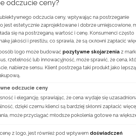
e odczucie ceny?
ubiektywnego odczucia ceny, wpływając na postrzeganie
 jest estetycznie zaprojektowane i dobrze umiejscowione,
kłada się na postrzeganą wartość i cenę. Konsumenci często
akę jakości i prestiżu, co sprawia, że są склонni zapłacić więc
i sposób logo może budować
pozytywne skojarzenia
z mark
sus, rzetelność lub innowacyjność, może sprawić, że cena, kt
, nabierze sensu. Klient postrzega taki produkt jako lepszą
zakupową.
ywne odczucie ceny
ość i elegancję, sprawiając, że cena wydaje się uzasadnion
alność, dzięki czemu klienci są bardziej skłonni zapłacić więcej
nia, może przyciągać młodsze pokolenia gotowe na większ
ą cenę z logo, jest również pod wpływem
doświadczeń