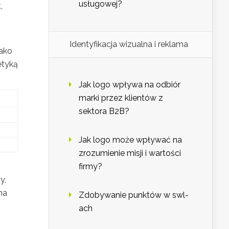
usługowej?
,
Identyfikacja wizualna i reklama
jako
etyką
Jak logo wpływa na odbiór
marki przez klientów z
sektora B2B?
Jak logo może wpływać na
zrozumienie misji i wartości
firmy?
y,
na
Zdobywanie punktów w swl-
ach