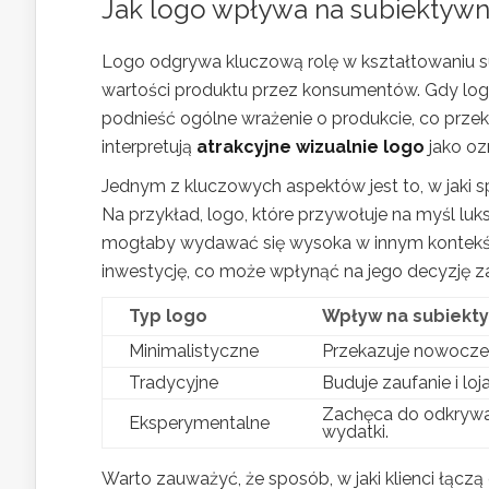
Jak logo wpływa na subiektywn
Logo odgrywa kluczową rolę w kształtowaniu s
wartości produktu przez konsumentów. Gdy logo
podnieść ogólne wrażenie o produkcie, co prze
interpretują
atrakcyjne wizualnie logo
jako ozn
Jednym z kluczowych aspektów jest to, w jak
Na przykład, logo, które przywołuje na myśl luk
mogłaby wydawać się wysoka w innym kontekście
inwestycję, co może wpłynąć na jego decyzję 
Typ logo
Wpływ na subiekt
Minimalistyczne
Przekazuje nowoczesn
Tradycyjne
Buduje zaufanie i loj
Zachęca do odkrywa
Eksperymentalne
wydatki.
Warto zauważyć, że sposób, w jaki klienci łącz