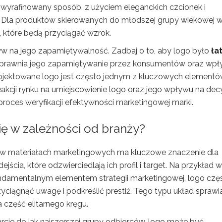
j wyrafinowany sposób, z użyciem eleganckich czcionek i
. Dla produktów skierowanych do młodszej grupy wiekowej 
 które będą przyciągać wzrok.
w na jego zapamiętywalność. Zadbaj o to, aby logo było
ła
usprawnia jego zapamiętywanie przez konsumentów oraz wp
ojektowane logo jest często jednym z kluczowych element
akcji rynku na umiejscowienie logo oraz jego wpływu na dec
oces weryfikacji efektywności marketingowej marki.
ię w zależności od branży?
ub w materiałach marketingowych ma kluczowe znaczenie dla
ścia, które odzwierciedlają ich profil i target. Na przykład w
undamentalnym elementem strategii marketingowej, logo czę
yciągnąć uwagę i podkreślić prestiż. Tego typu układ sprawia
za część elitarnego kręgu.
arcie do jak najszerszej grupy odbiorców, logo może być