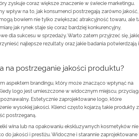
óry zyskuje coraz większe znaczenie w świecie marketingu.
ny wpływ na to, jak konsumenci postrzegają zarówno jakość, j
 mogą bowiem nie tylko zwiększać atrakcyjność towaru, ale 
arę jak rynek staje się coraz bardziej konkurencyjny,
e dla sukcesu w sprzedaży. Warto zatem przyjrzeć się, jaki
zynieść najlepsze rezultaty oraz jakie badania potwierdzają 
 na postrzeganie jakości produktu?
wym aspektem brandingu, który może znacząco wpłynąć na
Kiedy logo jest umieszczone w widocznym miejscu, przyciąg
rozpoznawalny. Estetycznie zaprojektowane logo, które
nie wysokiej jakości. Klienci często kojarzą takie produkty z
ść postrzeganą.
telki wina lub na opakowaniu ekskluzywnych kosmetyków nie
o do jakości i prestiżu. Widoczne i starannie zaprojektowane