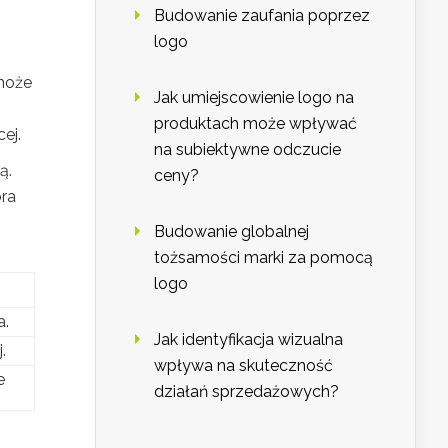
Budowanie zaufania poprzez
logo
 może
Jak umiejscowienie logo na
produktach może wpływać
ej.
na subiektywne odczucie
ą.
ceny?
óra
Budowanie globalnej
tożsamości marki za pomocą
logo
a.
Jak identyfikacja wizualna
.
wpływa na skuteczność
e
działań sprzedażowych?