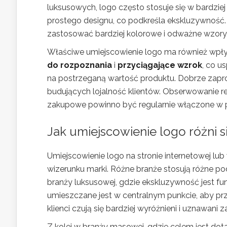
luksusowych, logo często stosuje się w bardzie
prostego designu, co podkreśla ekskluzywność
zastosować bardziej kolorowe i odważne wzory,
Właściwe umiejscowienie logo ma również wpły
do rozpoznania
i
przyciągające wzrok
, co 
na postrzeganą wartość produktu. Dobrze zapr
budujących lojalność klientów. Obserwowanie re
zakupowe powinno być regularnie włączone w pr
Jak umiejscowienie logo różni s
Umiejscowienie logo na stronie internetowej l
wizerunku marki. Różne branże stosują różne podej
branży luksusowej, gdzie ekskluzywność jest f
umieszczane jest w centralnym punkcie, aby prz
klienci czują się bardziej wyróżnieni i uznawani 
Z kolei w branży masowej, gdzie celem jest dot