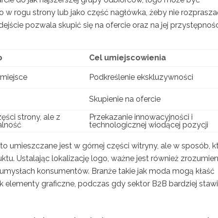
 w rogu strony lub jako część nagłówka, żeby nie rozprasza
jście pozwala skupić się na ofercie oraz na jej przystępnośc
o
Cel umiejscowienia
 miejsce
Podkreślenie ekskluzywności
Skupienie na ofercie
ści strony, ale z
Przekazanie innowacyjności i
alność
technologicznej wiodącej pozycji
o umieszczane jest w górnej części witryny, ale w sposób, k
u. Ustalając lokalizację logo, ważne jest również zrozumien
w umysłach konsumentów. Branże takie jak moda mogą kłaść
ok elementy graficzne, podczas gdy sektor B2B bardziej staw