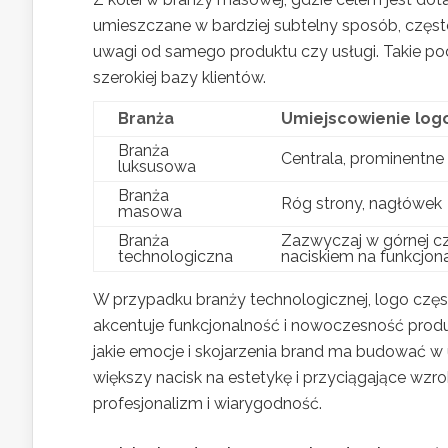
umieszczane w bardziej subtelny sposób, często
uwagi od samego produktu czy usługi. Takie pode
szerokiej bazy klientów.
Branża
Umiejscowienie log
Branża
Centrala, prominentne
luksusowa
Branża
Róg strony, nagłówek
masowa
Branża
Zazwyczaj w górnej czę
technologiczna
naciskiem na funkcjon
W przypadku branży technologicznej, logo częst
akcentuje funkcjonalność i nowoczesność produkt
jakie emocje i skojarzenia brand ma budować 
większy nacisk na estetykę i przyciągające wzr
profesjonalizm i wiarygodność.