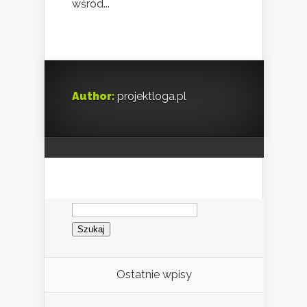
wśród...
Author:
projektloga.pl
Szukaj:
Ostatnie wpisy