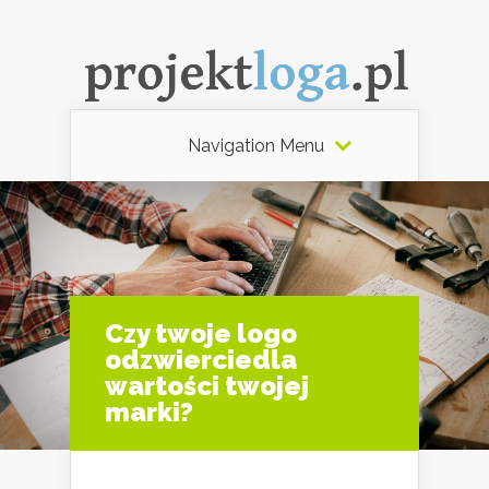
Navigation Menu
Czy twoje logo
odzwierciedla
wartości twojej
marki?