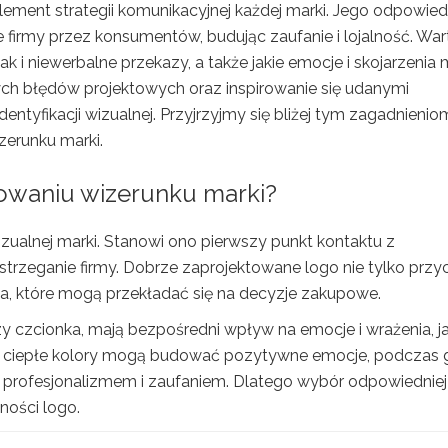
element strategii komunikacyjnej każdej marki. Jego odpowied
irmy przez konsumentów, budując zaufanie i lojalność. War
ak i niewerbalne przekazy, a także jakie emocje i skojarzenia
ch błędów projektowych oraz inspirowanie się udanymi
dentyfikacji wizualnej. Przyjrzyjmy się bliżej tym zagadnienio
zerunku marki.
owaniu wizerunku marki?
izualnej marki. Stanowi ono pierwszy punkt kontaktu z
trzeganie firmy. Dobrze zaprojektowane logo nie tylko przy
ia, które mogą przekładać się na decyzje zakupowe.
czy czcionka, mają bezpośredni wpływ na emocje i wrażenia, ja
, ciepłe kolory mogą budować pozytywne emocje, podczas 
z profesjonalizmem i zaufaniem. Dlatego wybór odpowiedniej
ności logo.