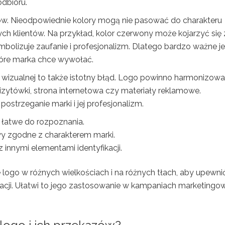
odbioru.
rów. Nieodpowiednie kolory mogą nie pasować do charakteru
h klientów. Na przykład, kolor czerwony może kojarzyć się 
mbolizuje zaufanie i profesjonalizm. Dlatego bardzo ważne je
tóre marka chce wywołać.
ji wizualnej to także istotny błąd. Logo powinno harmonizowa
izytówki, strona internetowa czy materiały reklamowe.
strzeganie marki i jej profesjonalizm.
 łatwe do rozpoznania.
wy zgodne z charakterem marki.
innymi elementami identyfikacji.
ogo w różnych wielkościach i na różnych tłach, aby upewnić
tuacji. Ułatwi to jego zastosowanie w kampaniach marketing