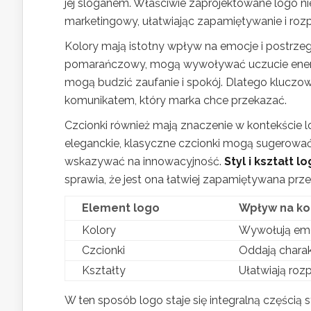
jej sloganem. Właściwie zaprojektowane logo n
marketingowy, ułatwiając zapamiętywanie i r
Kolory mają istotny wpływ na emocje i postrzegan
pomarańczowy, mogą wywoływać uczucie energii i
mogą budzić zaufanie i spokój. Dlatego kluczowe
komunikatem, który marka chce przekazać.
Czcionki również mają znaczenie w kontekście 
eleganckie, klasyczne czcionki mogą sugerowa
wskazywać na innowacyjność.
Styl i kształt l
sprawia, że jest ona łatwiej zapamiętywana pr
Element logo
Wpływ na ko
Kolory
Wywołują emoc
Czcionki
Oddają charak
Kształty
Ułatwiają roz
W ten sposób logo staje się integralną częścią 