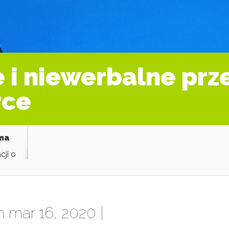
 i niewerbalne pr
rce
ama
cji o
 mar 16, 2020 |