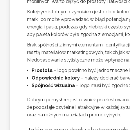
mobilnych. Warto dążyć do prostoty i łatwości 
Kolejnym istotnym czynnikiem jest dobór kolo
marki, co może wprowadzać w błąd potencjalnyc
energią i pasją, podczas gdy niebieski często sy
aby paleta kolorów była zgodna z emocjami, k
Brak spójności z innymi elementami identyfikac
resztą materiałów marketingowych, takich jak w
Niedopasowanie stylistyczne może wpłynąć na po
Prostota
– logo powinno być jednoznaczne i
Odpowiednie kolory
– należy dobierać bar
Spójność wizualna
– logo musi być zgodne z 
Dobrym pomysłem jest również przetestowanie l
że pozostaje czytelne i atrakcyjne w każdej sy
oraz na różnych materiałach promocyjnych.