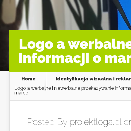
Logo a werbalne
informacji o ma
Home
Identyfikacja wizualna i rekl
Logo a werbalne i niewerbalne przekazywanie informa
marce
Posted By
projektloga.pl
on