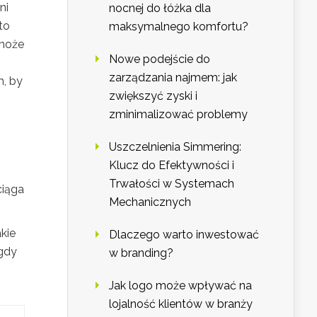
ni
nocnej do łóżka dla
to
maksymalnego komfortu?
 może
Nowe podejście do
zarządzania najmem: jak
m, by
zwiększyć zyski i
zminimalizować problemy
Uszczelnienia Simmering:
Klucz do Efektywności i
Trwałości w Systemach
ciąga
Mechanicznych
kie
Dlaczego warto inwestować
gdy
w branding?
Jak logo może wpływać na
lojalność klientów w branży