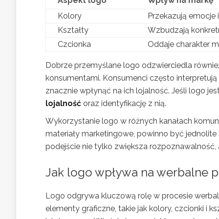
Aspekt logo
Wpływ na markę
Kolory
Przekazują emocje i
Kształty
Wzbudzają konkretn
Czcionka
Oddaje charakter ma
Dobrze przemyślane logo odzwierciedla również w
konsumentami. Konsumenci często interpretują 
znacznie wpłynąć na ich lojalność. Jeśli logo j
lojalność
oraz identyfikację z nią.
Wykorzystanie logo w różnych kanałach komunik
materiały marketingowe, powinno być jednolite 
podejście nie tylko zwiększa rozpoznawalność, 
Jak logo wpływa na werbalne p
Logo odgrywa kluczową rolę w procesie werbal
elementy graficzne, takie jak kolory, czcionki 