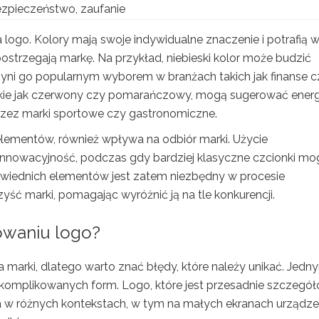
ezpieczeństwo, zaufanie
logo. Kolory mają swoje indywidualne znaczenie i potrafią 
strzegają markę. Na przykład, niebieski kolor może budzić
zyni go popularnym wyborem w branżach takich jak finanse c
, takie jak czerwony czy pomarańczowy, mogą sugerować energ
przez marki sportowe czy gastronomiczne.
h elementów, również wpływa na odbiór marki. Użycie
nowacyjność, podczas gdy bardziej klasyczne czcionki mo
owiednich elementów jest zatem niezbędny w procesie
zyść marki, pomagając wyróżnić ją na tle konkurencji.
towaniu logo?
marki, dlatego warto znać błędy, które należy unikać. Jedn
komplikowanych form. Logo, które jest przesadnie szczegół
a w różnych kontekstach, w tym na małych ekranach urządz