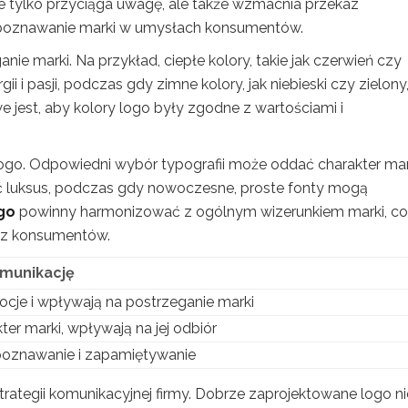
ie tylko przyciąga uwagę, ale także wzmacnia przekaz
ozpoznawanie marki w umysłach konsumentów.
ie marki. Na przykład, ciepłe kolory, takie jak czerwień czy
 pasji, podczas gdy zimne kolory, jak niebieski czy zielony
 jest, aby kolory logo były zgodne z wartościami i
logo. Odpowiedni wybór typografii może oddać charakter mar
ć luksus, podczas gdy nowoczesne, proste fonty mogą
ogo
powinny harmonizować z ogólnym wizerunkiem marki, co
zez konsumentów.
munikację
je i wpływają na postrzeganie marki
ter marki, wpływają na jej odbiór
poznawanie i zapamiętywanie
strategii komunikacyjnej firmy. Dobrze zaprojektowane logo ni