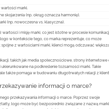
 wartości marki.
e skojarzenia (np. okrąg oznacza harmonię).
rki (np. nowoczesna vs. klasyczna).
artości i misję marki, co jest istotne w procesie komunikacj
logo w kontekście tego, co marka reprezentuje, co może
est spójne z wartościami marki, klienci mogą odczuwać większ
acji, takich jak media społecznościowe, strony internetowe
i ukierunkowane na podkreślenie tożsamości marki. Takie
ale także pomaga w budowaniu długotrwałych relacji z klien
rzekazywanie informacji o marce?
nego przekazywania informacji o marce. Poprzez swoje
i kształty, logo może być bezpośrednio związane z nazwą marki