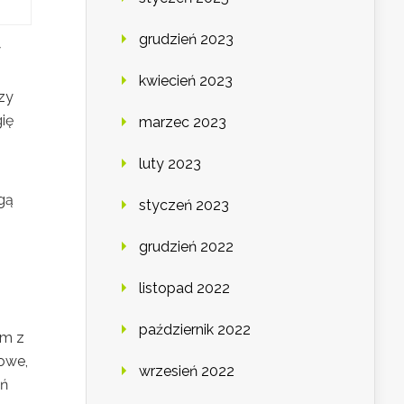
grudzień 2023
w
kwiecień 2023
zy
ię
marzec 2023
luty 2023
gą
styczeń 2023
grudzień 2022
listopad 2022
październik 2022
ym z
owe,
wrzesień 2022
eń