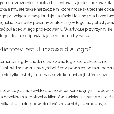
gromna, zrozumienie potrzeb klientów staje się kluczowe dla
ówką firmy, ale także narzędziem, które może skutecznie oddać
go przyciąga uwagę, buduje zaufanie i lojalność, a także tw
się, jakie elementy powinny znaleźć się w logo, aby efektywni
ać pułapek w jego projektowaniu. W artykule przyjrzymy się
go idealnie odpowiadające na potrzeby rynku.
lientów jest kluczowe dla logo?
lementem, gdy chodzi o tworzenie logo, które skutecznie
 Klient, widząc wizualny symbol firmy, powinien od razu odczu
to nie tylko estetyka; to narzędzie komunikacji, które może
entów, co jest niezwykle istotne w konkurencyjnym środowis
a oczekiwania i potrzeby klientów, zwiększa szansę na to, że
tyfikacji wizualnej powinien być zrozumiały i wymowny, a