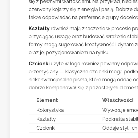
się z pewnymi wartościami. Na przykład, niebies
czerwony kojarzy się z energią i pasją. Dobrze d
także odpowiadać na preferencje grupy docelow
Kształty
również mają znaczenie w procesie pr
przyciągać uwagę oraz budować wrażenie stabi
formy mogą sugerować kreatywność i dynamizm. 
oraz jej pozycjonowaniem na rynku.
Czcionki
użyte w logo również powinny odpowi
przemyślany — klasyczne czcionki mogą podkreś
niekonwencjonalne pisma, które mogą oddać odwa
dobrze komponował się z pozostałymi element
Element
Właściwości
Kolorystyka
Wywołuje emocje
Kształty
Podkreśla stab
Czcionki
Oddaje styl i c