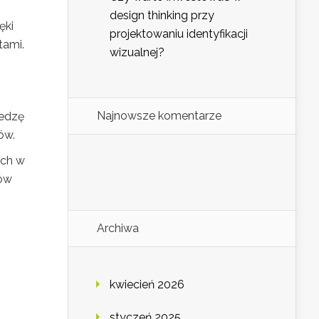
design thinking przy
ęki
projektowaniu identyfikacji
tami.
wizualnej?
Najnowsze komentarze
iedzę
ów.
ych w
dów
Archiwa
kwiecień 2026
styczeń 2025