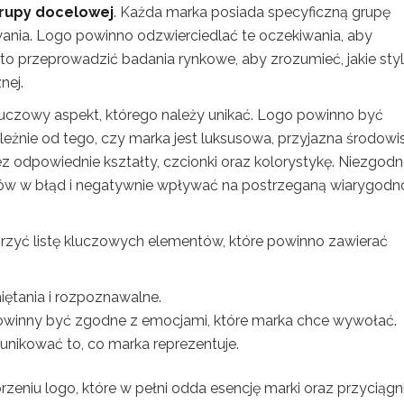
rupy docelowej
. Każda marka posiada specyficzną grupę
wania. Logo powinno odzwierciedlać te oczekiwania, aby
o przeprowadzić badania rynkowe, aby zrozumieć, jakie styl
nej.
kluczowy aspekt, którego należy unikać. Logo powinno być
ależnie od tego, czy marka jest luksusowa, przyjazna środowi
 odpowiednie kształty, czcionki oraz kolorystykę. Niezgod
w w błąd i negatywnie wpływać na postrzeganą wiarygodn
rzyć listę kluczowych elementów, które powinno zawierać
ętania i rozpoznawalne.
owinny być zgodne z emocjami, które marka chce wywołać.
unikować to, co marka reprezentuje.
niu logo, które w pełni odda esencję marki oraz przyciągn