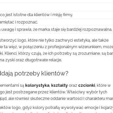
jest istotne dla klientów i misję firmy.
pamiętać i rozpoznać.
 uwagę i sprawia, że marka staje się bardziej rozpoznawalna.
stworzyć logo, które nie tylko zachwyci estetyką, ale także
ie ta więź, w połączeniu z profesjonalnym wizerunkiem, moż
. Klienci, którzy czują, że ich potrzeby są zrozumiane, są bar
na zyski oraz długotrwałe relacje.
ddają potrzeby klientów?
elementami są
kolorystyka
,
kształty
oraz
czcionki
, które w
go jest postrzegane przez klientów. Właściwy wybór tych
ąd, ale również skuteczne oddanie wartości i charakteru mark
ektów logo, gdyż kolory potrafią wywoływać emocje i kojarz