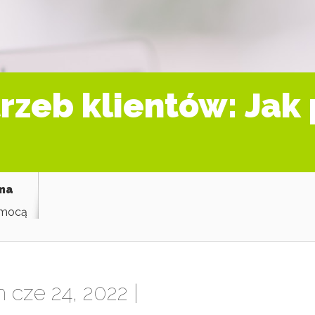
rzeb klientów: Jak 
ama
omocą
 cze 24, 2022 |