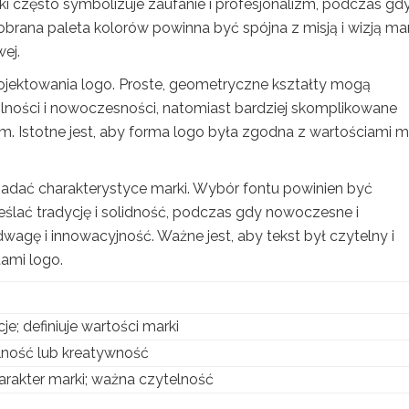
ki często symbolizuje zaufanie i profesjonalizm, podczas gd
obrana paleta kolorów powinna być spójna z misją i wizją mar
ej.
ojektowania logo. Proste, geometryczne kształty mogą
lności i nowoczesności, natomiast bardziej skomplikowane
Istotne jest, aby forma logo była zgodna z wartościami m
adać charakterystyce marki. Wybór fontu powinien być
lać tradycję i solidność, podczas gdy nowoczesne i
gę i innowacyjność. Ważne jest, aby tekst był czytelny i
ami logo.
; definiuje wartości marki
ilność lub kreatywność
harakter marki; ważna czytelność