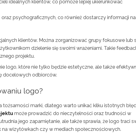
cieli idealnych klientów, co pomoże lepiej ukierunkować
raz psychograficznych, co również dostarczy informacji na
jalnych klientów. Można zorganizować grupy fokusowe lub s
żytkownikom dzielenie się swoimi wrażeniami. Takie feedback
nego projektu.
e logo, które nie tylko będzie estetyczne, ale także efektyw
gę docelowych odbiorców.
towaniu logo?
tożsamości marki, dlatego warto unikać kilku istotnych błę
jektu
może prowadzić do nieczytelności oraz trudności w
utrudnia jego zapamiętanie, ale także sprawia, że logo traci s
jak na wizytówkach czy w mediach społecznościowych.