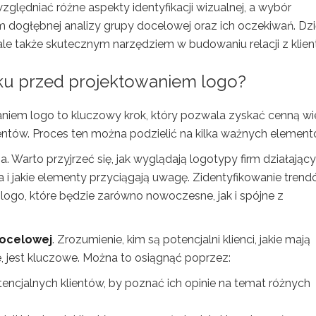
ględniać różne aspekty identyfikacji wizualnej, a wybór
dogłębnej analizy grupy docelowej oraz ich oczekiwań. Dzi
 ale także skutecznym narzędziem w budowaniu relacji z klien
ku przed projektowaniem logo?
niem logo to kluczowy krok, który pozwala zyskać cenną w
entów. Proces ten można podzielić na kilka ważnych element
a. Warto przyjrzeć się, jak wyglądają logotypy firm działając
a i jakie elementy przyciągają uwagę. Zidentyfikowanie tren
logo, które będzie zarówno nowoczesne, jak i spójne z
docelowej
. Zrozumienie, kim są potencjalni klienci, jakie mają
ne, jest kluczowe. Można to osiągnąć poprzez:
encjalnych klientów, by poznać ich opinie na temat różnych