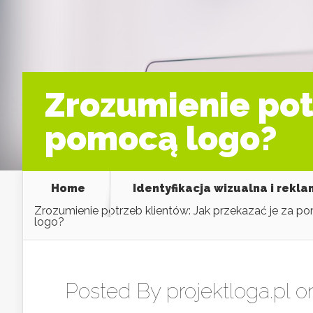
Zrozumienie pot
pomocą logo?
Home
Identyfikacja wizualna i rekl
Zrozumienie potrzeb klientów: Jak przekazać je za p
logo?
Posted By
projektloga.pl
on