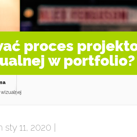
wać proces projekt
zualnej w portfolio?
ama
 wizualnej
 sty 11, 2020 |