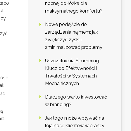
cząco
nocnej do łóżka dla
kt
maksymalnego komfortu?
zy,
Nowe podejście do
zarządzania najmem: jak
szyć
zwiększyć zyski i
zminimalizować problemy
Uszczelnienia Simmering:
Klucz do Efektywności i
Trwałości w Systemach
ność
Mechanicznych
ał
uje
Dlaczego warto inwestować
w branding?
ją
Jak logo może wpływać na
ia.
lojalność klientów w branży