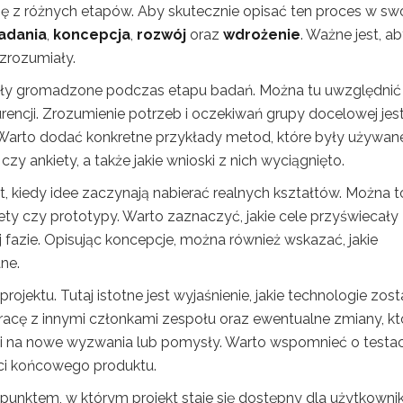
się z różnych etapów. Aby skutecznie opisać ten proces w s
adania
,
koncepcja
,
rozwój
oraz
wdrożenie
. Ważne jest, a
zrozumiały.
były gromadzone podczas etapu badań. Można tu uwzględnić
rencji. Zrozumienie potrzeb i oczekiwań grupy docelowej jes
 Warto dodać konkretne przykłady metod, które były używan
y ankiety, a także jakie wnioski z nich wyciągnięto.
t, kiedy idee zaczynają nabierać realnych kształtów. Można t
ety czy prototypy. Warto zaznaczyć, jakie cele przyświecały
ej fazie. Opisując koncepcje, można również wskazać, jakie
ne.
projektu. Tutaj istotne jest wyjaśnienie, jakie technologie zost
racę z innymi członkami zespołu oraz ewentualne zmiany, kt
edzi na nowe wyzwania lub pomysły. Warto wspomnieć o testa
ci końcowego produktu.
st punktem, w którym projekt staje się dostępny dla użytkowni