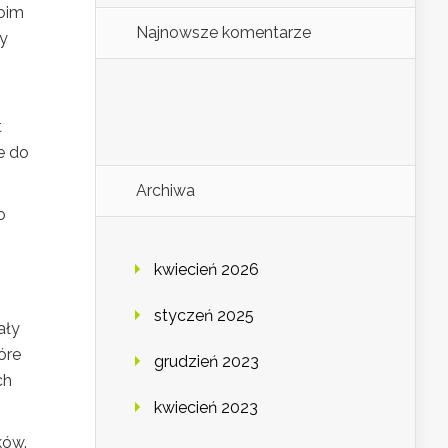
woim
Najnowsze komentarze
by
t
e do
Archiwa
o
kwiecień 2026
styczeń 2025
ały
óre
grudzień 2023
ch
kwiecień 2023
ków.