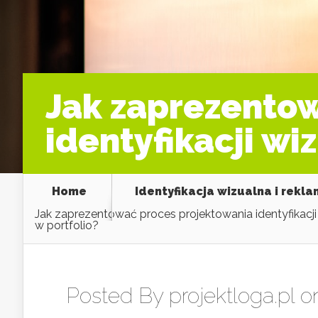
Jak zaprezento
identyfikacji wi
Home
Identyfikacja wizualna i rekl
Jak zaprezentować proces projektowania identyfikacji
w portfolio?
Posted By
projektloga.pl
on