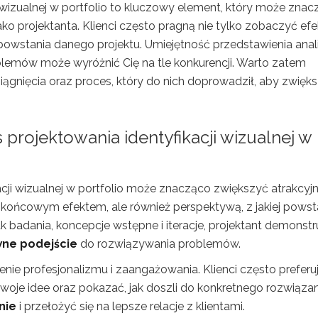
i wizualnej w portfolio to kluczowy element, który może zna
ko projektanta. Klienci często pragną nie tylko zobaczyć efe
powstania danego projektu. Umiejętność przedstawienia anali
blemów może wyróżnić Cię na tle konkurencji. Warto zatem
iągnięcia oraz proces, który do nich doprowadził, aby zwięk
projektowania identyfikacji wizualnej w
cji wizualnej w portfolio może znacząco zwiększyć atrakcyj
 się końcowym efektem, ale również perspektywą, z jakiej powst
ak badania, koncepcje wstępne i iteracje, projektant demonstr
wne podejście
do rozwiązywania problemów.
e profesjonalizmu i zaangażowania. Klienci często preferu
woje idee oraz pokazać, jak doszli do konkretnego rozwiązan
nie
i przełożyć się na lepsze relacje z klientami.