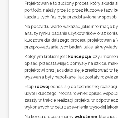
Projektowanie to złożony proces, który składa 
portfolio, należy przejść przez kluczowe fazy:
b
każda z tych faz była przedstawiona w sposób 
Na początku warto wskazać, jakie informacje 
analizy rynku, badania użytkowników oraz konku
kluczowe dla dalszego procesu projektowania.
przeprowadzania tych badań, takie jak wywiady cz
Kolejnym krokiem jest
koncepcja
, czyli momen
opisać, przedstawiając pomysły na szkice, maki
projektowi oraz jak udało się je zrealizować w t
wyzwania były napotkane i jak zostały rozwiąza
Etap
rozwój
odnosi się do technicznej realizacji 
użyte i dlaczego. Można również opisać współp
zaszły w trakcie realizacji projektu w odpowi
wykonanych w celu zapewnienia wysokiej jakoś
Na końcu procesu mamy
wdrożenie
, które je