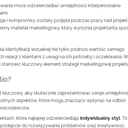
wania może odzwierciedlać umiejętności interpersonalne
tami.
yzje i kompromisy zostały podjęte podczas pracy nad projek
nny materiał marketingowy, który wyróżnia projektanta spo
 identyfikacji wizualnej nie tylko podnosi wartość samego
h relacji z klientami z uwagi na ich potrzeby i oczekiwania. W
e stanowić kluczowy element strategii marketingowej projekt
lio?
t kluczowy, aby skutecznie zaprezentować swoje umiejętnoś
 istotnych aspektów, które mogą znacząco wpłynąć na odbiór
y pracodawców.
ktach, które najlepiej odzwierciedlają
indywidualny styl
. To
je podejście do rozwiązywania problemów oraz kreatywność.