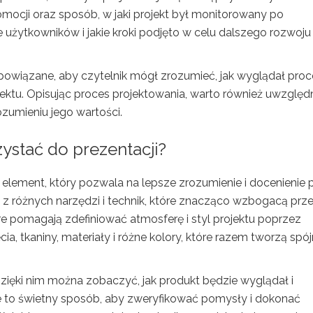
romocji oraz sposób, w jaki projekt był monitorowany po
je użytkowników i jakie kroki podjęto w celu dalszego rozwoju
powiązane, aby czytelnik mógł zrozumieć, jak wyglądał proc
ektu. Opisując proces projektowania, warto również uwzględ
zumieniu jego wartości.
zystać do prezentacji?
element, który pozwala na lepsze zrozumienie i docenienie 
 z różnych narzędzi i technik, które znacząco wzbogacą prze
óre pomagają zdefiniować atmosferę i styl projektu poprzez
cia, tkaniny, materiały i różne kolory, które razem tworzą spó
Dzięki nim można zobaczyć, jak produkt będzie wyglądał i
e to świetny sposób, aby zweryfikować pomysły i dokonać