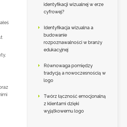
identyfikacji wizualnej w erze
cyfrowej?
wałeś
Identyfikacja wizualna a
budowanie
st
rozpoznawalności w branży
edukacyjnej
kty,
Równowaga pomiędzy
tradycją a nowoczesnością w
logo
oraz
nimi
Twórz łączność emocjonalną
z klientami dzięki
wyjątkowemu logo