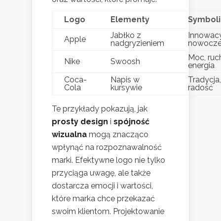
Logo
Elementy
Symboli
Jabłko z
Innowacy
Apple
nadgryzieniem
nowocze
Moc, ruc
Nike
Swoosh
energia
Coca-
Napis w
Tradycja,
Cola
kursywie
radość
Te przykłady pokazują, jak
prosty design
i
spójność
wizualna
mogą znacząco
wpłynąć na rozpoznawalność
marki. Efektywne logo nie tylko
przyciąga uwagę, ale także
dostarcza emocji i wartości,
które marka chce przekazać
swoim klientom. Projektowanie