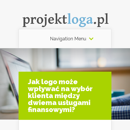
Navigation Menu
Jak logo może
wpływać na wybór
klienta między
dwiema usługami
finansowymi?