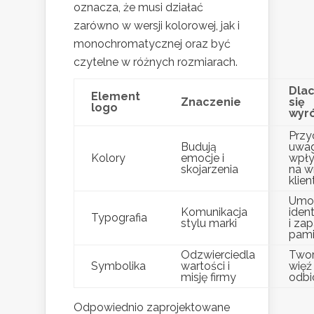
oznacza, że musi działać
zarówno w wersji kolorowej, jak i
monochromatycznej oraz być
czytelne w różnych rozmiarach.
Dla
Element
Znaczenie
się
logo
wyró
Przy
Budują
uwag
Kolory
emocje i
wpły
skojarzenia
na w
klien
Umoż
Komunikacja
ident
Typografia
stylu marki
i za
pam
Odzwierciedla
Two
Symbolika
wartości i
więź
misję firmy
odbi
Odpowiednio zaprojektowane