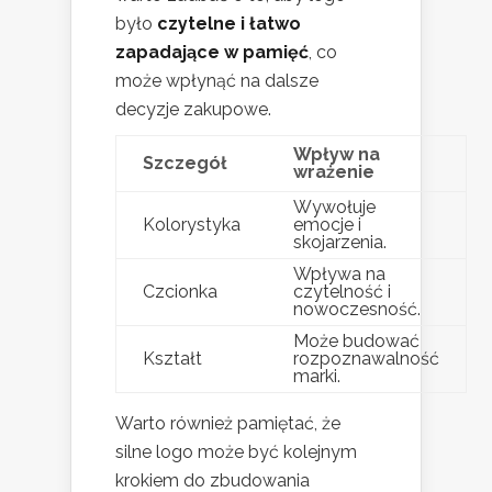
było
czytelne i łatwo
zapadające w pamięć
, co
może wpłynąć na dalsze
decyzje zakupowe.
Wpływ na
Szczegół
wrażenie
Wywołuje
Kolorystyka
emocje i
skojarzenia.
Wpływa na
Czcionka
czytelność i
nowoczesność.
Może budować
Kształt
rozpoznawalność
marki.
Warto również pamiętać, że
silne logo może być kolejnym
krokiem do zbudowania