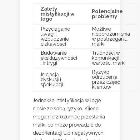
Zalety
Potencjalne
mistyfikacji w
problemy
logo
Przyciąganie
Możliwe
uwagi i
nieporozumienia
wzbudzanie
w postrzeganiu
ciekawości
marki
Budowanie
Trudności w
ekskluzywności
komunikacji
i intrygi
wartości marki
Ryzyko
Inicjacja
odrzucenia
dyskusji i
przez część
spekulacji
klientów
Jednakże, mistyfikacja w logo
niesie ze sobą ryzyko. Klienci
mogą nie zrozumieć przesłania
marki, co może prowadzić do
dezorientacji lub negatywnych