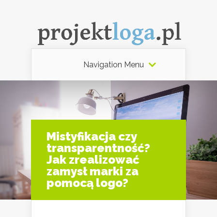
Navigation Menu
Mistyfikacja czy
transparentność?
Jak zrealizować
zamysł marki za
pomocą logo?