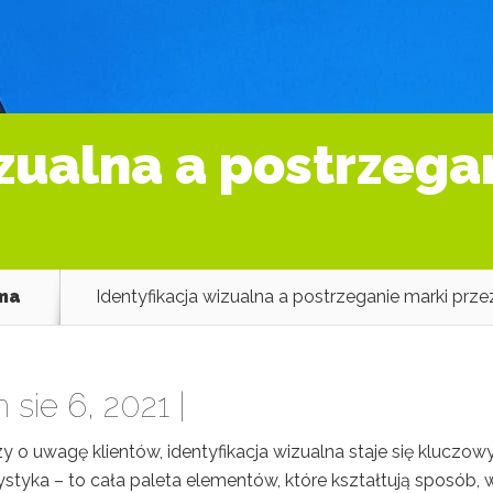
izualna a postrzega
ama
Identyfikacja wizualna a postrzeganie marki prze
 sie 6, 2021 |
y o uwagę klientów, identyfikacja wizualna staje się kluczo
styka – to cała paleta elementów, które kształtują sposób, w