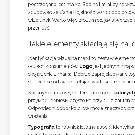
postrzegana jest marka. Spójne i atrakcyjne wizu
zbudować zaufanie i lojalność wśród odbiorców. 
wizerunek. Warto więc zrozumieć, jak stworzyć 
przynieść.
Jakie elementy składają się na i
Identyfikacja wizualna marki to zestaw element
oczach konsumentów.
Logo
jest jednym z najw
skojarzenie z marką. Dobrze zaprojektowane log
skutecznie odzwierciedlając wartości i misję firm
Kolejnym kluczowym elementem jest
koloryst
przykład, niebieski często kojarzy się z zaufani
Odpowiedni dobór kolorów może znacząco przy
wrażenia.
Typografia
to również istotny aspekt identyfik
charakterem marki. Często łączy się różne style,