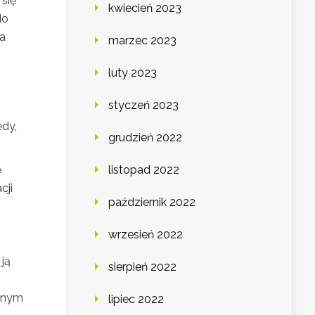
 się
kwiecień 2023
do
na
marzec 2023
luty 2023
styczeń 2023
ędy,
grudzień 2022
ę
listopad 2022
cji
październik 2022
wrzesień 2022
ją
sierpień 2022
cznym
lipiec 2022