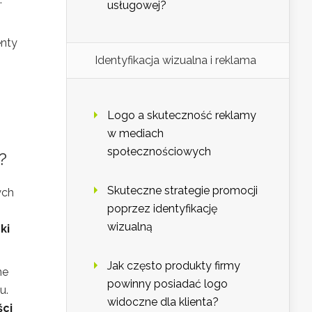
usługowej?
enty
Identyfikacja wizualna i reklama
Logo a skuteczność reklamy
w mediach
społecznościowych
?
Skuteczne strategie promocji
ych
poprzez identyfikację
wizualną
ki
Jak często produkty firmy
ne
powinny posiadać logo
u.
widoczne dla klienta?
ści