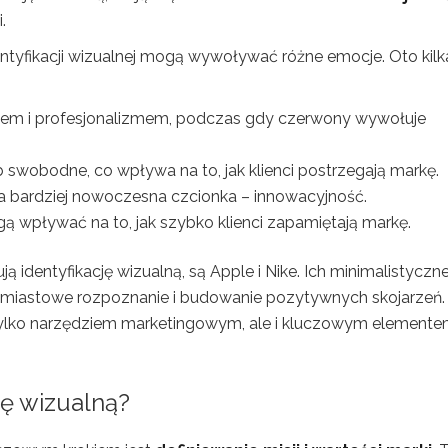
.
ntyfikacji wizualnej mogą wywoływać różne emocje. Oto kilk
faniem i profesjonalizmem, podczas gdy czerwony wywołuje
 swobodne, co wpływa na to, jak klienci postrzegają markę.
a bardziej nowoczesna czcionka – innowacyjność.
 wpływać na to, jak szybko klienci zapamiętają markę.
 identyfikację wizualną, są Apple i Nike. Ich minimalistyczn
chmiastowe rozpoznanie i budowanie pozytywnych skojarzeń
ie tylko narzędziem marketingowym, ale i kluczowym element
ję wizualną?