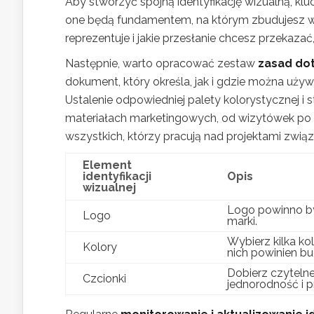
Aby stworzyć spójną identyfikację wizualną, k
one będą fundamentem, na którym zbudujesz ws
reprezentuje i jakie przesłanie chcesz przekazać
Następnie, warto opracować zestaw
zasad dot
dokument, który określa, jak i gdzie można używ
Ustalenie odpowiedniej palety kolorystycznej i 
materiałach marketingowych, od wizytówek po 
wszystkich, którzy pracują nad projektami zwią
Element
identyfikacji
Opis
wizualnej
Logo powinno by
Logo
marki.
Wybierz kilka ko
Kolory
nich powinien bu
Dobierz czytelne
Czcionki
jednorodność i p