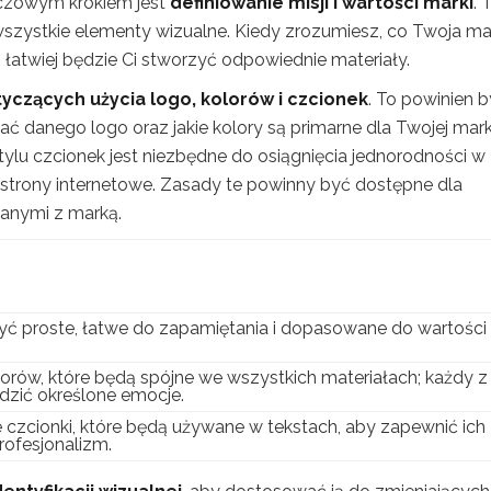
luczowym krokiem jest
definiowanie misji i wartości marki
. 
zystkie elementy wizualne. Kiedy zrozumiesz, co Twoja ma
, łatwiej będzie Ci stworzyć odpowiednie materiały.
yczących użycia logo, kolorów i czcionek
. To powinien 
ać danego logo oraz jakie kolory są primarne dla Twojej mark
stylu czcionek jest niezbędne do osiągnięcia jednorodności w
strony internetowe. Zasady te powinny być dostępne dla
zanymi z marką.
ć proste, łatwe do zapamiętania i dopasowane do wartości
lorów, które będą spójne we wszystkich materiałach; każdy z
dzić określone emocje.
 czcionki, które będą używane w tekstach, aby zapewnić ich
rofesjonalizm.