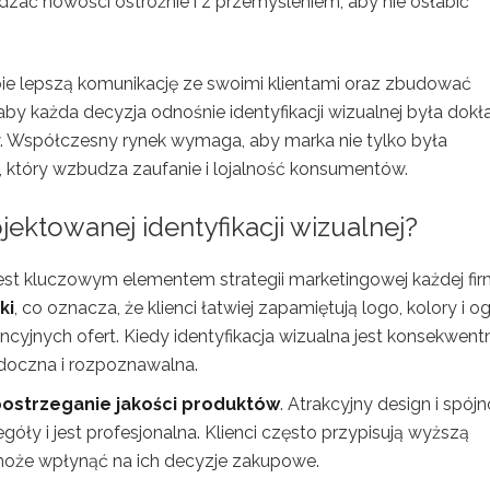
zać nowości ostrożnie i z przemyśleniem, aby nie osłabić
ie lepszą komunikację ze swoimi klientami oraz zbudować
, aby każda decyzja odnośnie identyfikacji wizualnej była dokł
. Współczesny rynek wymaga, aby marka nie tylko była
, który wzbudza zaufanie i lojalność konsumentów.
jektowanej identyfikacji wizualnej?
est kluczowym elementem strategii marketingowej każdej fir
ki
, co oznacza, że klienci łatwiej zapamiętują logo, kolory i o
cyjnych ofert. Kiedy identyfikacja wizualna jest konsekwentn
idoczna i rozpoznawalna.
ostrzeganie jakości produktów
. Atrakcyjny design i spój
ły i jest profesjonalna. Klienci często przypisują wyższą
może wpłynąć na ich decyzje zakupowe.