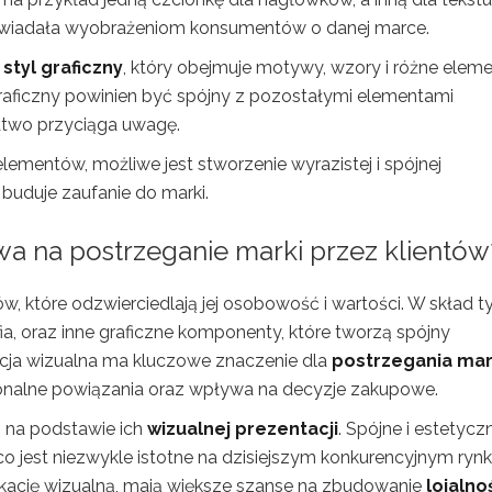
dpowiadała wyobrażeniom konsumentów o danej marce.
t
styl graficzny
, który obejmuje motywy, wzory i różne elem
graficzny powinien być spójny z pozostałymi elementami
 łatwo przyciąga uwagę.
lementów, możliwe jest stworzenie wyrazistej i spójnej
i buduje zaufanie do marki.
wa na postrzeganie marki przez klientów
w, które odzwierciedlają jej osobowość i wartości. W skład t
ia, oraz inne graficzne komponenty, które tworzą spójny
acja wizualna ma kluczowe znaczenie dla
postrzegania mar
jonalne powiązania oraz wpływa na decyzje zakupowe.
g na podstawie ich
wizualnej prezentacji
. Spójne i estetycz
o jest niezwykle istotne na dzisiejszym konkurencyjnym rynk
yfikację wizualną, mają większe szanse na zbudowanie
lojalno