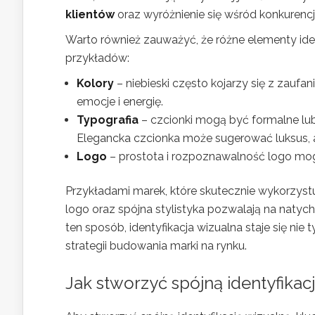
klientów
oraz wyróżnienie się wśród konkurencji
Warto również zauważyć, że różne elementy ide
przykładów:
Kolory
– niebieski często kojarzy się z zau
emocje i energię.
Typografia
– czcionki mogą być formalne lub
Elegancka czcionka może sugerować luksus, 
Logo
– prostota i rozpoznawalność logo mogą
Przykładami marek, które skutecznie wykorzystują
logo oraz spójna stylistyka pozwalają na naty
ten sposób, identyfikacja wizualna staje się n
strategii budowania marki na rynku.
Jak stworzyć spójną identyfikac