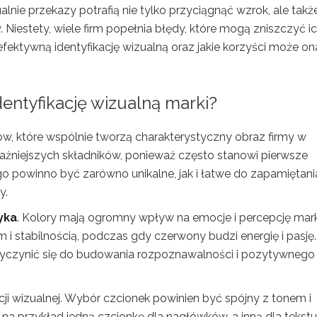
alnie przekazy potrafią nie tylko przyciągnąć wzrok, ale takż
Niestety, wiele firm popełnia błędy, które mogą zniszczyć i
efektywną identyfikację wizualną oraz jakie korzyści może on
dentyfikację wizualną marki?
ów, które wspólnie tworzą charakterystyczny obraz firmy w
ażniejszych składników, ponieważ często stanowi pierwsze
o powinno być zarówno unikalne, jak i łatwe do zapamiętani
y.
yka
. Kolory mają ogromny wpływ na emocje i percepcję mark
em i stabilnością, podczas gdy czerwony budzi energię i pasję.
czynić się do budowania rozpoznawalności i pozytywnego
acji wizualnej. Wybór czcionek powinien być spójny z tonem i
 na przykład jedną czcionkę dla nagłówków, a inną dla tekstu