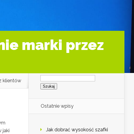
nie marki przez
Szukaj:
z klientów
Ostatnie wpisy
wym
Jak dobrać wysokość szafki
 jaki