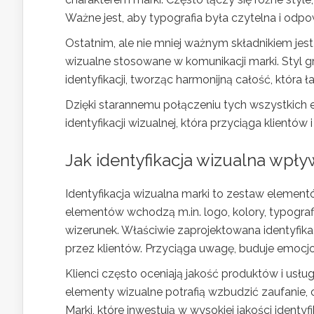
Ważne jest, aby typografia była czytelna i o
Ostatnim, ale nie mniej ważnym składnikiem jes
wizualne stosowane w komunikacji marki. Styl 
identyfikacji, tworząc harmonijną całość, która
Dzięki starannemu połączeniu tych wszystkich e
identyfikacji wizualnej, która przyciąga klientów 
Jak identyfikacja wizualna wpły
Identyfikacja wizualna marki to zestaw elementó
elementów wchodzą m.in. logo, kolory, typograf
wizerunek. Właściwie zaprojektowana identyfik
przez klientów. Przyciąga uwagę, buduje emoc
Klienci często oceniają jakość produktów i usłu
elementy wizualne potrafią wzbudzić zaufanie, c
Marki, które inwestują w wysokiej jakości ident