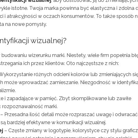
entyfikacji wizualnej
, aby dostosować ją do zmieniających
wykle istotne. Twoja marka powinna być elastyczna i zdolna 
ści i atrakcyjności w oczach konsumentów. To także sposób 
arta na nowe pomysły.
ntyfikacji wizualnej?
budowaniu wizerunku marki. Niestety, wiele firm popełnia bł
zegania ich przez klientów. Oto najczęstsze z nich:
Wykorzystanie różnych odcieni kolorów lub zmieniających si
h może wprowadzać zamieszanie. Niezgodność w identyfika
alizmie.
e i zapadające w pamięć. Zbyt skomplikowane lub zawiłe
ać rozpoznawalność marki.
– Przesadna ilość detali może rozpraszać uwagę i odwracać 
 są bardziej efektywne w komunikacji wizualnej.
ej
– Częste zmiany w logotypie, kolorystyce czy stylu grafi