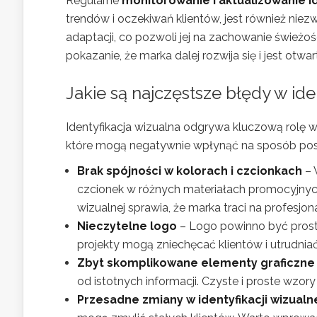
Regularne
monitorowanie i aktualizowanie id
trendów i oczekiwań klientów, jest również niez
adaptacji, co pozwoli jej na zachowanie świeżo
pokazanie, że marka dalej rozwija się i jest otw
Jakie są najczęstsze błędy w ide
Identyfikacja wizualna odgrywa kluczową rolę w 
które mogą negatywnie wpłynąć na sposób postr
Brak spójności w kolorach i czcionkach
– 
czcionek w różnych materiałach promocyjnyc
wizualnej sprawia, że marka traci na profesjon
Nieczytelne logo
– Logo powinno być prost
projekty mogą zniechęcać klientów i utrudni
Zbyt skomplikowane elementy graficzne
od istotnych informacji. Czyste i proste wzory
Przesadne zmiany w identyfikacji wizualn