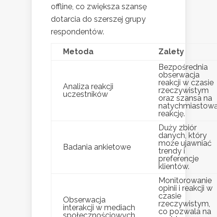
offline, co zwiększa szansę
dotarcia do szerszej grupy
respondentów.
Metoda
Zalety
Bezpośrednia
obserwacja
reakcji w czasie
Analiza reakcji
rzeczywistym
uczestników
oraz szansa na
natychmiastow
reakcję.
Duży zbiór
danych, który
może ujawniać
Badania ankietowe
trendy i
preferencje
klientów.
Monitorowanie
opinii i reakcji w
czasie
Obserwacja
rzeczywistym,
interakcji w mediach
co pozwala na
społecznościowych