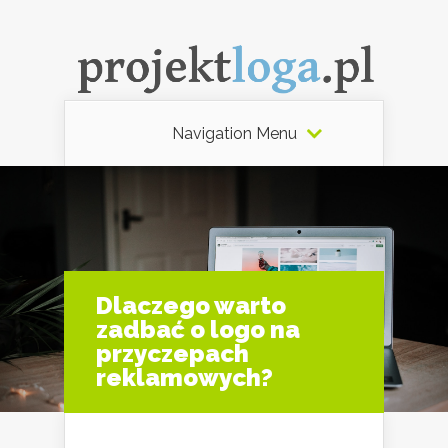
Navigation Menu
Dlaczego warto
zadbać o logo na
przyczepach
reklamowych?