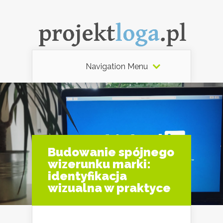
Navigation Menu
Budowanie spójnego
wizerunku marki:
identyfikacja
wizualna w praktyce