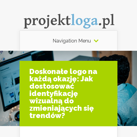
Navigation Menu
Doskonałe logo na
każdą okazję: Jak
dostosować
identyfikację
wizualną do
zmieniających się
trendów?