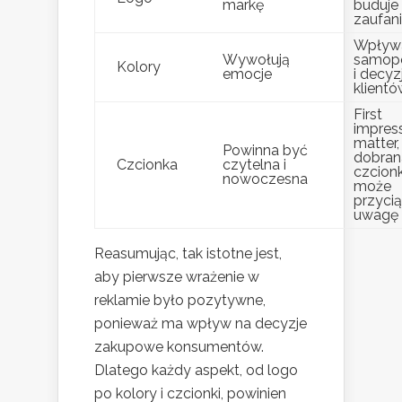
markę
buduje
zaufan
Wpływa
Wywołują
samop
Kolory
emocje
i decyz
klient
First
impres
matter,
Powinna być
dobran
Czcionka
czytelna i
czcion
nowoczesna
może
przyci
uwagę
Reasumując, tak istotne jest,
aby pierwsze wrażenie w
reklamie było pozytywne,
ponieważ ma wpływ na decyzje
zakupowe konsumentów.
Dlatego każdy aspekt, od logo
po kolory i czcionki, powinien