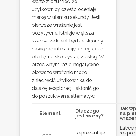
warto zrozumieć, że
użytkownicy często oceniają
markę w ułamku sekundy. Jeśli
pierwsze wrażenie jest
pozytywne, istnieje większa
szansa, że klient będzie skłonny
nawiązać interakcję, przeglądać
ofertę lub skorzystać z usług. W
przeciwnym razie, negatywne
pierwsze wrażenie może
zniechęcić użytkownika do
dalszej eksploracji i skłonić go
do poszukiwania alternatyw.
Jak w
Dlaczego
Element
na pie
jest ważny?
wraże
Łatwe 
Reprezentuje
rozpoz
Logo