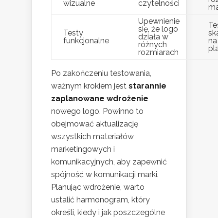
wizualne
czytelności
ma
Upewnienie
Te
się, że logo
Testy
sk
działa w
funkcjonalne
na
różnych
pl
rozmiarach
Po zakończeniu testowania,
ważnym krokiem jest
starannie
zaplanowane wdrożenie
nowego logo. Powinno to
obejmować aktualizację
wszystkich materiałów
marketingowych i
komunikacyjnych, aby zapewnić
spójność w komunikacji marki.
Planując wdrożenie, warto
ustalić harmonogram, który
określi, kiedy i jak poszczególne