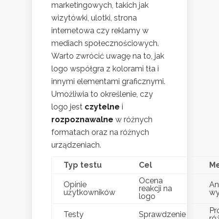
marketingowych, takich jak
wizytówki, ulotki, strona
internetowa czy reklamy w
mediach społecznościowych.
Warto zwrócić uwagę na to, jak
logo współgra z kolorami tła i
innymi elementami graficznymi.
Umożliwia to określenie, czy
logo jest
czytelne
i
rozpoznawalne
w różnych
formatach oraz na różnych
urządzeniach.
Typ testu
Cel
M
Ocena
Opinie
An
reakcji na
użytkowników
wy
logo
Pr
Testy
Sprawdzenie
ró