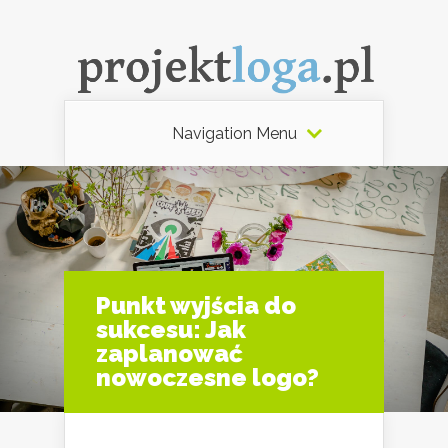
Navigation Menu
Punkt wyjścia do
sukcesu: Jak
zaplanować
nowoczesne logo?