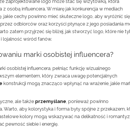
brze zaprojektowane logo może stać się wizytówką, która
 z osobą influencera. W miarę jak konkurencja w mediach
, jakie cechy powinno mieć skuteczne logo, aby wyróżnić się
ra przez odbiorców oraz korzyści płynące z jego posiadania 
o zatem przyjrzeć się bliżej, jak stworzyć logo, które nie ty
 i lojalność wśród fanów.
waniu marki osobistej influencera?
i osobistej influencera, pełniąc funkcję wizualnego
erwszym elementem, który zwraca uwagę potencjalnych
e
konstrukcji mogą znacząco wpłynąć na wrażenie, jakie mar
tyczne, ale także
przemyślane
, ponieważ powinno
. Warto, aby kolorystyka i forma były spójne z przekazem, k
pastelowe kolory mogą wskazywać na delikatność i romanty
pewność siebie i energię.