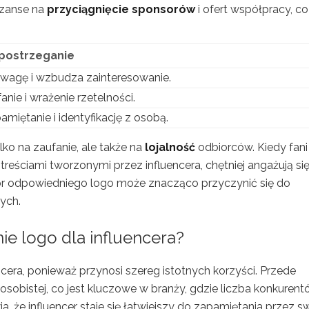
szanse na
przyciągnięcie sponsorów
i ofert współpracy, co
postrzeganie
uwagę i wzbudza zainteresowanie.
anie i wrażenie rzetelności.
amiętanie i identyfikację z osobą.
ko na zaufanie, ale także na
lojalność
odbiorców. Kiedy fani
reściami tworzonymi przez influencera, chętniej angażują się
bór odpowiedniego logo może znacząco przyczynić się do
ych.
nie logo dla influencera?
ncera, ponieważ przynosi szereg istotnych korzyści. Przede
osobistej, co jest kluczowe w branży, gdzie liczba konkuren
a, że influencer staje się łatwiejszy do zapamiętania przez s