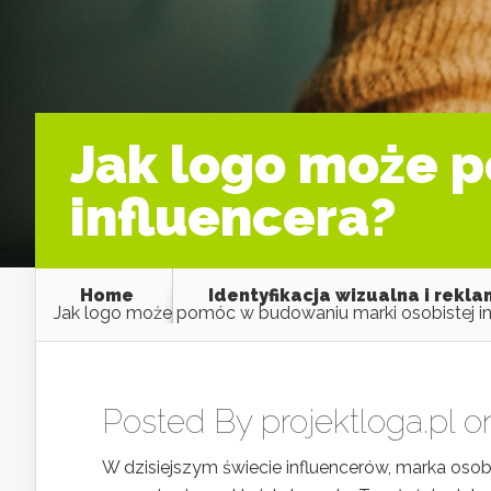
Jak logo może 
influencera?
Home
Identyfikacja wizualna i rekl
Jak logo może pomóc w budowaniu marki osobistej in
Posted By
projektloga.pl
on
W dzisiejszym świecie influencerów, marka os