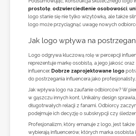
Podsumowując, konstrukcja skutecznego logo in
prostotę
,
odzwierciedlenie osobowości
,
un
logo stanie się nie tylko wizytówką, ale także
logo może przyciągnąć uwagę nowych odbiorców
Jak logo wpływa na postrzegan
Logo odgrywa kluczową rolę w percepcji influen
reprezentuje markę osobistą, a jego jakość ora
influencer.
Dobrze zaprojektowane logo
potr
do postrzegania influencera jako profesjonalisty.
Jak wpływa logo na zaufanie odbiorców? W pierw
w gąszczu innych kont. Unikalny design sprawia
długotrwałych relacji z fanami. Odbiorcy zaczyn
podejmuje ich decyzję o subskrypcji czy śledzen
Profesjonalizm, który emanuje z logo, jest tak
wybierają influencerów, których marka osobista 