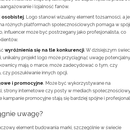
zaangażowanie i lojalność fanów.
 osobistej
. Logo stanowi wizualny element tożsamości, a j
 na różnych platformach społecznościowych pomaga w spó
o, influencer może być postrzegany jako profesjonalista, co
lientów.
ść
wyróżnienia się na tle konkurencji
. W dzisiejszym świec
i, unikalny projekt logo może przyciągnąć uwagę potencjaln
ytkownicy mają o marce, może zadecydować o tym, czy
 czy poszukiwanie innych opcji.
gowe i promocyjne
. Może być wykorzystywane na
wki, strony internetowe czy posty w mediach społecznościowy
 kampanie promocyjne stają się bardziej spójne i profesjonal
iągnie uwagę?
kluczowy element budowania marki, szczególnie w świecie