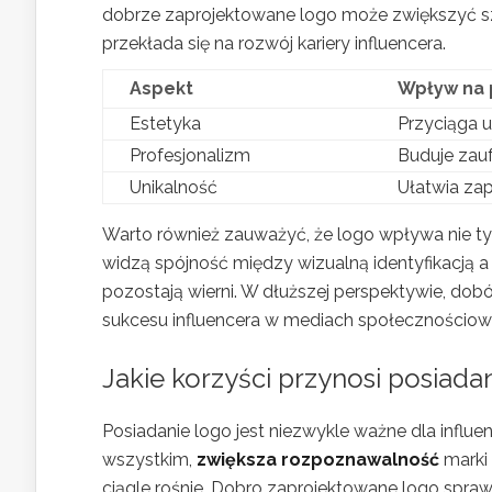
dobrze zaprojektowane logo może zwiększyć 
przekłada się na rozwój kariery influencera.
Aspekt
Wpływ na 
Estetyka
Przyciąga 
Profesjonalizm
Buduje zauf
Unikalność
Ułatwia zap
Warto również zauważyć, że logo wpływa nie tyl
widzą spójność między wizualną identyfikacją a t
pozostają wierni. W dłuższej perspektywie, do
sukcesu influencera w mediach społecznościow
Jakie korzyści przynosi posiada
Posiadanie logo jest niezwykle ważne dla influe
wszystkim,
zwiększa rozpoznawalność
marki 
ciągle rośnie. Dobro zaprojektowane logo sprawi