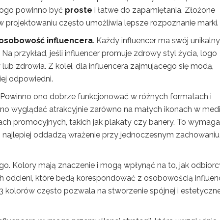
 logo powinno być
proste
i łatwe do zapamiętania. Złożone
w projektowaniu często umożliwia lepsze rozpoznanie marki.
 osobowość influencera
. Każdy influencer ma swój unikalny
 Na przykład, jeśli influencer promuje zdrowy styl życia, logo
ub zdrowia. Z kolei, dla influencera zajmującego się modą,
ej odpowiedni.
 Powinno ono dobrze funkcjonować w różnych formatach i
no wyglądać atrakcyjnie zarówno na małych ikonach w med
łach promocyjnych, takich jak plakaty czy banery. To wymaga
onki najlepiej oddadzą wrażenie przy jednoczesnym zachowaniu
o. Kolory mają znaczenie i mogą wpłynąć na to, jak odbiorc
h odcieni, które będą korespondować z osobowością influen
-3 kolorów często pozwala na stworzenie spójnej i estetyczne