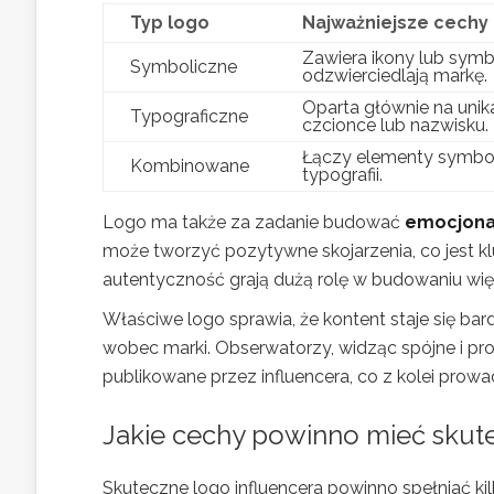
Typ logo
Najważniejsze cechy
Zawiera ikony lub symb
Symboliczne
odzwierciedlają markę.
Oparta głównie na unika
Typograficzne
czcionce lub nazwisku.
Łączy elementy symboli
Kombinowane
typografii.
Logo ma także za zadanie budować
emocjona
może tworzyć pozytywne skojarzenia, co jest 
autentyczność grają dużą rolę w budowaniu więz
Właściwe logo sprawia, że kontent staje się bar
wobec marki. Obserwatorzy, widząc spójne i prof
publikowane przez influencera, co z kolei prowad
Jakie cechy powinno mieć skute
Skuteczne logo influencera powinno spełniać ki