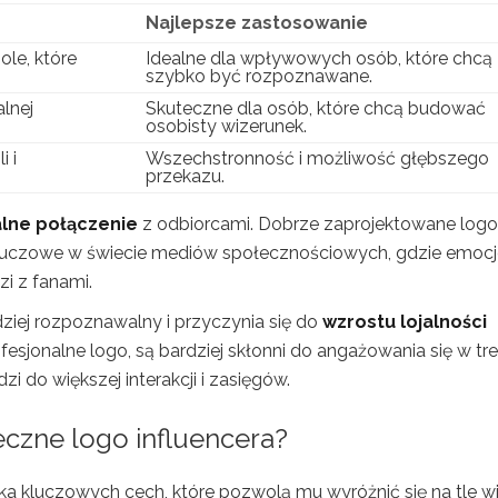
Najlepsze zastosowanie
ole, które
Idealne dla wpływowych osób, które chcą
szybko być rozpoznawane.
lnej
Skuteczne dla osób, które chcą budować
osobisty wizerunek.
 i
Wszechstronność i możliwość głębszego
przekazu.
lne połączenie
z odbiorcami. Dobrze zaprojektowane logo
kluczowe w świecie mediów społecznościowych, gdzie emocje
i z fanami.
dziej rozpoznawalny i przyczynia się do
wzrostu lojalności
esjonalne logo, są bardziej skłonni do angażowania się w tre
zi do większej interakcji i zasięgów.
czne logo influencera?
lka kluczowych cech, które pozwolą mu wyróżnić się na tle w