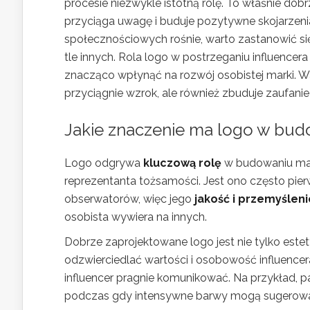
procesie niezwykle istotną rolę. To właśnie do
przyciąga uwagę i buduje pozytywne skojarzenia
społecznościowych rośnie, warto zastanowić się
tle innych. Rola logo w postrzeganiu influence
znacząco wpłynąć na rozwój osobistej marki. Wart
przyciągnie wzrok, ale również zbuduje zaufanie
Jakie znaczenie ma logo w budo
Logo odgrywa
kluczową rolę
w budowaniu mark
reprezentanta tożsamości. Jest ono często pi
obserwatorów, więc jego
jakość i przemyśleni
osobista wywiera na innych.
Dobrze zaprojektowane logo jest nie tylko este
odzwierciedlać wartości i osobowość influencera
influencer pragnie komunikować. Na przykład, 
podczas gdy intensywne barwy mogą sugerować 