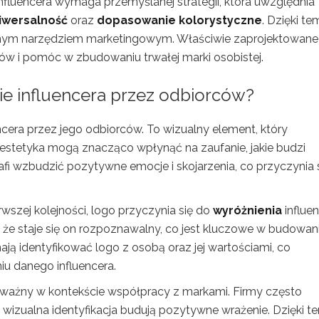
fluencera wymaga przemyślanej strategii, która uwzględnia
iwersalność
oraz
dopasowanie kolorystyczne
. Dzięki te
 silnym narzędziem marketingowym. Właściwie zaprojektowane
 i pomóc w zbudowaniu trwałej marki osobistej.
ie influencera przez odbiorców?
cera przez jego odbiorców. To wizualny element, który
z estetyka mogą znacząco wpłynąć na zaufanie, jakie budzi
afi wzbudzić pozytywne emocje i skojarzenia, co przyczynia 
szej kolejności, logo przyczynia się do
wyróżnienia
influe
, że staje się on rozpoznawalny, co jest kluczowe w budowan
ają identyfikować logo z osobą oraz jej wartościami, co
iu danego influencera.
że ważny w kontekście współpracy z markami. Firmy często
i wizualna identyfikacja budują pozytywne wrażenie. Dzięki t