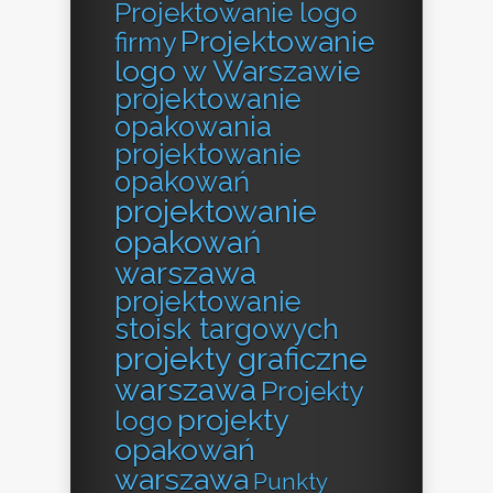
Projektowanie logo
Projektowanie
firmy
logo w Warszawie
projektowanie
opakowania
projektowanie
opakowań
projektowanie
opakowań
warszawa
projektowanie
stoisk targowych
projekty graficzne
warszawa
Projekty
projekty
logo
opakowań
warszawa
Punkty