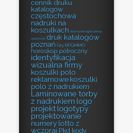
cennik druku
katalogów
częstochowa
nadruki na
koszulkach
darmowe ogłoszenia
druk katalogów
Jaworzno
poznań
Gry RPGMMO
horoskop półroczny
identyfikacja
wizualna firmy
koszulki polo
reklamowe
koszulki
polo z nadrukiem
Laminowane torby
z nadrukiem
logo
projekt
logotypy
projektowanie
numery lotto z
wczoraj
Pkd kody