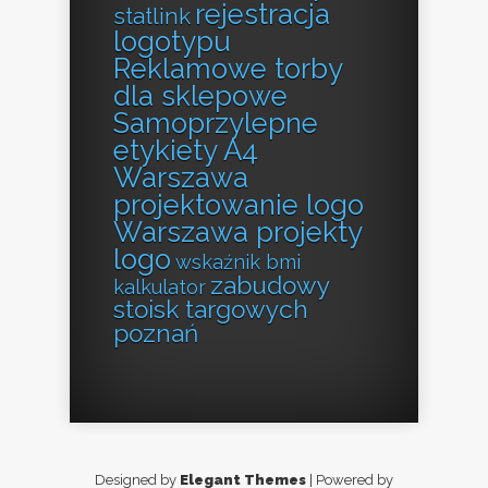
rejestracja
statlink
logotypu
Reklamowe torby
dla sklepowe
Samoprzylepne
etykiety A4
Warszawa
projektowanie logo
Warszawa projekty
logo
wskaźnik bmi
zabudowy
kalkulator
stoisk targowych
poznań
Designed by
Elegant Themes
| Powered by