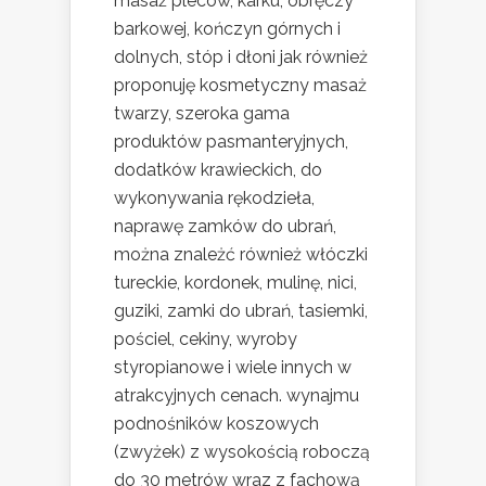
masaż pleców, karku, obręczy
barkowej, kończyn górnych i
dolnych, stóp i dłoni jak również
proponuję kosmetyczny masaż
twarzy, szeroka gama
produktów pasmanteryjnych,
dodatków krawieckich, do
wykonywania rękodzieła,
naprawę zamków do ubrań,
można znależć również włóczki
tureckie, kordonek, mulinę, nici,
guziki, zamki do ubrań, tasiemki,
pościel, cekiny, wyroby
styropianowe i wiele innych w
atrakcyjnych cenach. wynajmu
podnośników koszowych
(zwyżek) z wysokością roboczą
do 30 metrów wraz z fachową