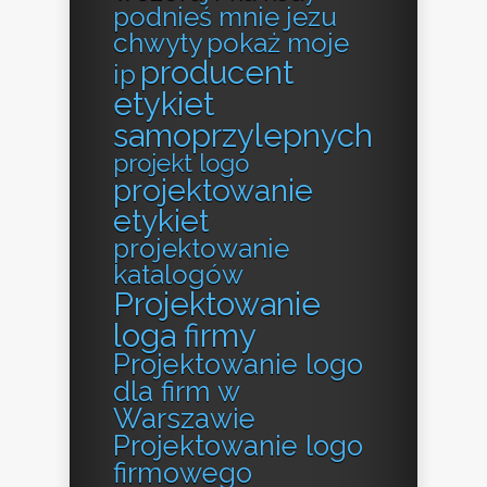
podnieś mnie jezu
chwyty
pokaż moje
producent
ip
etykiet
samoprzylepnych
projekt logo
projektowanie
etykiet
projektowanie
katalogów
Projektowanie
loga firmy
Projektowanie logo
dla firm w
Warszawie
Projektowanie logo
firmowego