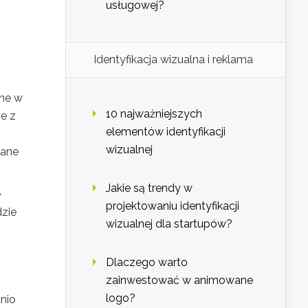
usługowej?
Identyfikacja wizualna i reklama
one w
10 najważniejszych
e z
elementów identyfikacji
wizualnej
dane
Jakie są trendy w
e
projektowaniu identyfikacji
dzie
wizualnej dla startupów?
Dlaczego warto
zainwestować w animowane
logo?
nio