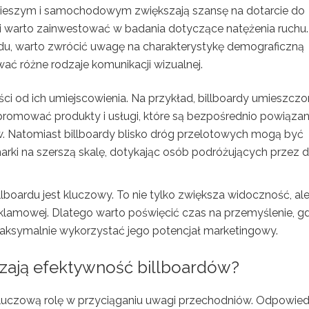
ieszym i samochodowym zwiększają szansę na dotarcie do
cji warto zainwestować w badania dotyczące natężenia ruchu.
rdu, warto zwrócić uwagę na charakterystykę demograficzną
ać różne rodzaje komunikacji wizualnej.
ści od ich umiejscowienia. Na przykład, billboardy umieszcz
romować produkty i usługi, które są bezpośrednio powiązan
w. Natomiast billboardy blisko dróg przelotowych mogą być
i na szerszą skalę, dotykając osób podróżujących przez 
lboardu jest kluczowy. To nie tylko zwiększa widoczność, al
klamowej. Dlatego warto poświęcić czas na przemyślenie, g
 maksymalnie wykorzystać jego potencjał marketingowy.
szają efektywność billboardów?
kluczową rolę w przyciąganiu uwagi przechodniów. Odpowied