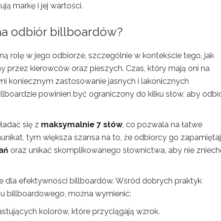
ją markę i jej wartości.
a odbiór billboardów?
ą rolę w jego odbiorze, szczególnie w kontekście tego, jak
y przez kierowców oraz pieszych. Czas, który mają oni na
czyni koniecznym zastosowanie jasnych i lakonicznych
lboardzie powinien być ograniczony do kilku słów, aby odbi
ładać się z
maksymalnie 7 słów
, co pozwala na łatwe
omunikat, tym większa szansa na to, że odbiorcy go zapamiętaj
ań
oraz unikać skomplikowanego słownictwa, aby nie zniec
 dla efektywności billboardów. Wśród dobrych praktyk
u billboardowego, można wymienić:
astujących kolorów, które przyciągają wzrok.