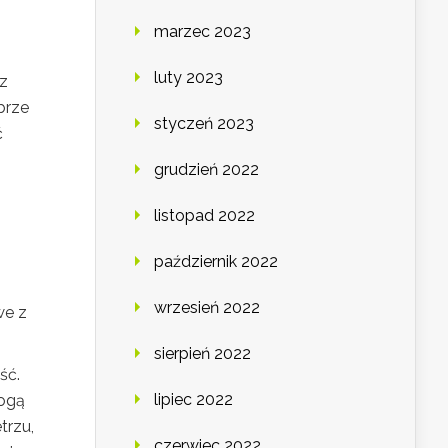
marzec 2023
luty 2023
az
brze
styczeń 2023
ć
grudzień 2022
listopad 2022
h
październik 2022
wrzesień 2022
we z
sierpień 2022
ść.
lipiec 2022
mogą
trzu,
czerwiec 2022