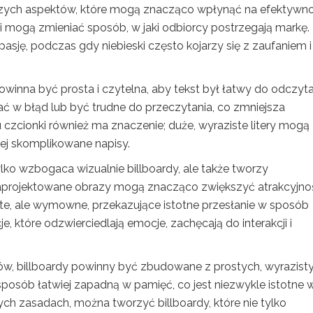
jszych aspektów, które mogą znacząco wpłynąć na efektywn
 mogą zmieniać sposób, w jaki odbiorcy postrzegają markę.
asję, podczas gdy niebieski często kojarzy się z zaufaniem i
Powinna być prosta i czytelna, aby tekst był łatwy do odczyt
 w błąd lub być trudne do przeczytania, co zmniejsza
 czcionki również ma znaczenie; duże, wyraziste litery mogą
iej skomplikowane napisy.
ylko wzbogaca wizualnie billboardy, ale także tworzy
zaprojektowane obrazy mogą znacząco zwiększyć atrakcyjno
oste, ale wymowne, przekazujące istotne przesłanie w sposób
, które odzwierciedlają emocje, zachęcają do interakcji i
w, billboardy powinny być zbudowane z prostych, wyrazist
n sposób łatwiej zapadną w pamięć, co jest niezwykle istotne 
ch zasadach, można tworzyć billboardy, które nie tylko