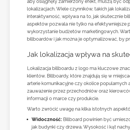
aby osiągnęły zamierzony efekt, muszą być od
lokalizacjach. Wiele czynników, takich jak loka
interaktywność, wpływa na to, jak skutecznie b
aspektów pozwala nie tylko na efektywniejsze 
wykorzystanie budżetów marketingowych. Warto 
billboardów i jak można je optymalizować, by pr
Jak lokalizacja wpływa na skut
Lokalizacja billboardu z logo ma kluczowe znac
klientów. Billboardy, które znajdują się w miejs
arterie komunikacyjne czy okolice popularnych 
zauważenie przez przechodniów oraz kierowców.
informacji o marce czy produkcie.
Warto zwrócić uwagę na kilka istotnych aspekt
Widoczność:
Billboard powinien być umieszcz
jak budynki czy drzewa. Wysokość i kąt nachyl