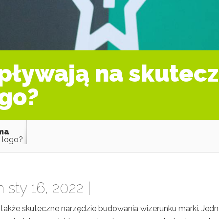
wpływają na skutec
ogo?
ama
z logo?
 sty 16, 2022 |
le także skuteczne narzędzie budowania wizerunku marki. Jed