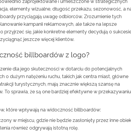
powiednio zaprojektowane i umieszczone w strategicznych
lizacja, elementy wizualne, długość przekazu, sezonowość, a 
illboardy przyciągają uwagę odbiorców. Zrozumienie tych
planowanie kampanii reklamowych, ale także na lepsze
przyjrzeć się, jakie konkretne elementy decydują o sukcesi
zyciągnąć jeszcze więcej klientów.
eczność billboardów z logo?
zenie dla jego skuteczności w dotarciu do potencjalnych
cach o dużym natężeniu ruchu, takich jak centra miast, główne
atrakcji turystycznych, mają znacznie większą szansę na
 To sprawia, że są one bardziej efektywne w przekazywaniu
ów, które wpływają na widoczność billboardów:
ony w miejscu, gdzie nie będzie zasłonięty przez inne obiek
enia również odgrywają istotną rolę.