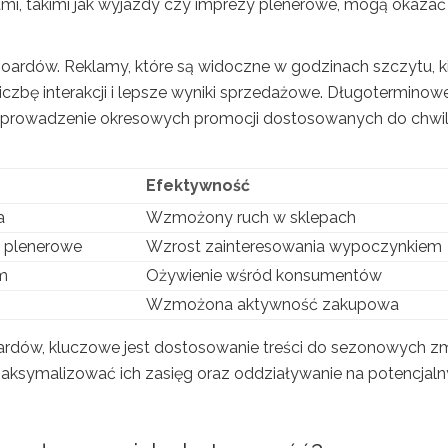
mi, takimi jak wyjazdy czy imprezy plenerowe, mogą okazać 
boardów. Reklamy, które są widoczne w godzinach szczytu, k
iczbę interakcji i lepsze wyniki sprzedażowe. Długoterminow
wprowadzenie okresowych promocji dostosowanych do chwili
Efektywność
a
Wzmożony ruch w sklepach
a plenerowe
Wzrost zainteresowania wypoczynkiem
m
Ożywienie wśród konsumentów
Wzmożona aktywność zakupowa
oardów, kluczowe jest dostosowanie treści do sezonowych z
maksymalizować ich zasięg oraz oddziaływanie na potencjal