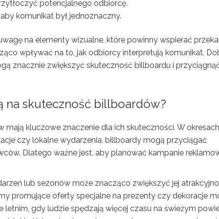
rzytłoczyć potencjalnego odbiorcę.
, aby komunikat był jednoznaczny.
 uwagę na elementy wizualne, które powinny wspierać przek
ąco wpływać na to, jak odbiorcy interpretują komunikat. Do
ogą znacznie zwiększyć skuteczność billboardu i przyciągną
ą na skuteczność billboardów?
 mają kluczowe znaczenie dla ich skuteczności. W okresac
kacje czy lokalne wydarzenia, billboardy mogą przyciągać
owców. Dlatego ważne jest, aby planować kampanie reklamo
darzeń lub sezonów może znacząco zwiększyć jej atrakcyjno
my promujące oferty specjalne na prezenty czy dekoracje 
e letnim, gdy ludzie spędzają więcej czasu na świeżym powie