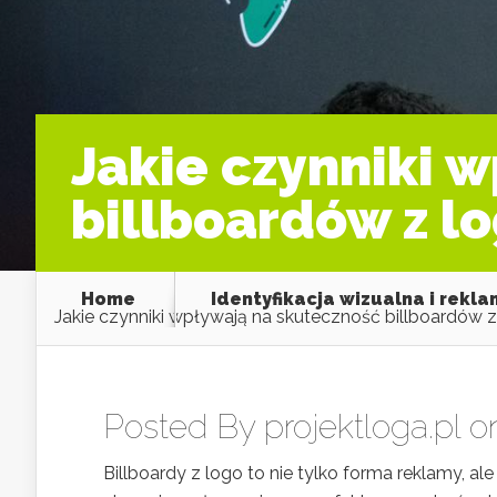
Jakie czynniki 
billboardów z l
Home
Identyfikacja wizualna i rekl
Jakie czynniki wpływają na skuteczność billboardów 
Posted By
projektloga.pl
on
Billboardy z logo to nie tylko forma reklamy, a