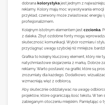
dobrana
kolorystyka
jest jednym z najważnie
reklamy. Kolory mają moc wywoływania emocji i
przykład, czerwony może zwiastować energię i p
profesjonalizmem.
Kolejnym istotnym elementem jest
czcionka
. 
z daleka. Zbyt ozdobne fonty mogą wprowadzać
skuteczność komunikacji. Wybór rozmiaru i stylu
przyciągnąć uwagę szybciej niż mniejsze, bardz
Grafika to kolejny kluczowy element, który nie t
natychmiastowe skojarzenia z marką. Dobrze 
reklamy. Warto postawić na grafiki, które są pr
zrozumiały dla każdego. Dodatkowo, wizualizacje
wzmacniają więź z odbiorcą.
Aby skutecznie oddziaływać na uwagę odbiorcó
projektów, które ograniczają ilość tekstu. W te
zabieganym otoczeniu miejskim. Pamiętając o ty