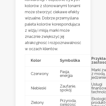
kolorów z stonowanymi tonami
może stworzyć ciekawe efekty
wizualne. Dobrze przemyślana
paleta kolorów korespondująca
z wizją i misją marki może
znacznie zwiększyć jej
atrakcyjność i rozpoznawalność
w oczach klientów.
Przykł
Kolor
Symbolika
zastos
Marki z
Pasja,
Czerwony
z modą,
energia
jedzeni
Usługi
Zaufanie,
Niebieski
finanso
spokój
technol
Ekologi
Przyroda,
Zielony
produkty
świeżość