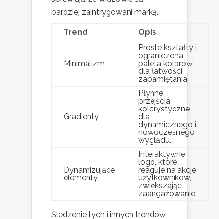
bardziej zaintrygowani marką.
Trend
Opis
Proste kształty i
ograniczona
Minimalizm
paleta kolorów
dla łatwości
zapamiętania.
Płynne
przejścia
kolorystyczne
Gradienty
dla
dynamicznego i
nowoczesnego
wyglądu.
Interaktywne
logo, które
Dynamizujące
reaguje na akcje
elementy
użytkowników,
zwiększając
zaangażowanie.
Śledzenie tych i innych trendów