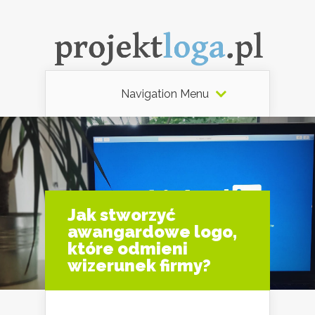
Navigation Menu
Jak stworzyć
awangardowe logo,
które odmieni
wizerunek firmy?