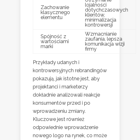
lojalności
Zachowanie
dotychczasowych
klasycznego
klientów,
elementu
minimalizacja
kontrowersji
Wzmacnianie
Spójność z
zaufania, lepsza
wartościami
komunikacja wizji
marki
firmy
Przykłady udanych i
kontrowersyjnych rebrandingów
pokazują, jak istotne jest, aby
projektanci i marketerzy
dokładnie analizowali reakcje
konsumentów przed i po
wprowadzeniu zmiany.
Kluczowe jest również
odpowiednie wprowadzenie
nowego logo na rynek, co może