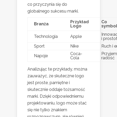
co przyczynia się do
globalnego sukcesu marki.
Przykład
Co
Branża
Logo
symbol
Innowac
Technologia
Apple
i prosto
Sport
Nike
Ruch i e
Coca-
Przyjem
Napoje
Cola
radość
Analizując te przykłady, można
zauważyć, że skuteczne logo
jest proste, pamiętne i
skutecznie oddaje tożsamość
marki. Dzięki odpowiedniemu
projektowaniu, logo może stać
się nie tylko znakiem
rozpoznawczym, ale również