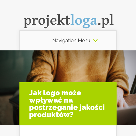
Navigation Menu
Jak logo może
wpływać na
postrzeganie jakości
produktów?